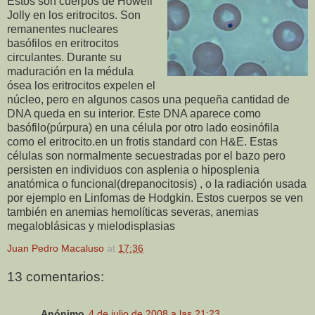
Estos son cuerpos de Howell
Jolly en los eritrocitos. Son
remanentes nucleares
basófilos en eritrocitos
circulantes. Durante su
maduración en la médula
ósea los eritrocitos expelen el
núcleo, pero en algunos casos una pequeña cantidad de
DNA queda en su interior. Este DNA aparece como
basófilo(púrpura) en una célula por otro lado eosinófila
como el eritrocito.en un frotis standard con H&E. Estas
células son normalmente secuestradas por el bazo pero
persisten en individuos con asplenia o hiposplenia
anatómica o funcional(drepanocitosis) , o la radiación usada
por ejemplo en Linfomas de Hodgkin. Estos cuerpos se ven
también en anemias hemolíticas severas, anemias
megaloblásicas y mielodisplasias
Juan Pedro Macaluso
at
17:36
13 comentarios:
Anónimo
4 de julio de 2008 a las 21:23