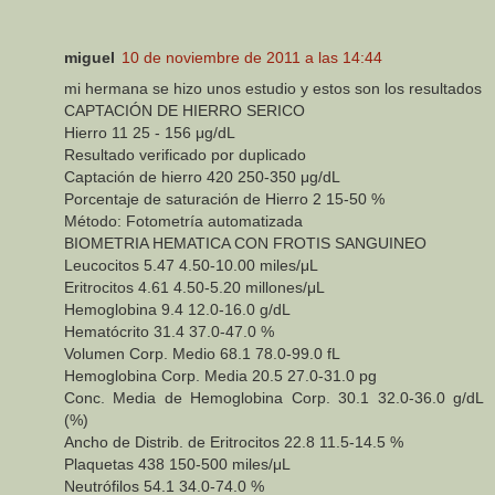
miguel
10 de noviembre de 2011 a las 14:44
mi hermana se hizo unos estudio y estos son los resultados
CAPTACIÓN DE HIERRO SERICO
Hierro 11 25 - 156 μg/dL
Resultado verificado por duplicado
Captación de hierro 420 250-350 μg/dL
Porcentaje de saturación de Hierro 2 15-50 %
Método: Fotometría automatizada
BIOMETRIA HEMATICA CON FROTIS SANGUINEO
Leucocitos 5.47 4.50-10.00 miles/μL
Eritrocitos 4.61 4.50-5.20 millones/μL
Hemoglobina 9.4 12.0-16.0 g/dL
Hematócrito 31.4 37.0-47.0 %
Volumen Corp. Medio 68.1 78.0-99.0 fL
Hemoglobina Corp. Media 20.5 27.0-31.0 pg
Conc. Media de Hemoglobina Corp. 30.1 32.0-36.0 g/dL
(%)
Ancho de Distrib. de Eritrocitos 22.8 11.5-14.5 %
Plaquetas 438 150-500 miles/μL
Neutrófilos 54.1 34.0-74.0 %