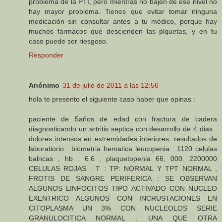
problema de la PTI, pero mientras no bajen de ese nivel no
hay mayor problema. Tienes que evitar tomar ninguna
medicación sin consultar antes a tu médico, porque hay
muchos fármacos que descienden las plquetas, y en tu
caso puede ser riesgoso.
Responder
Anónimo
31 de julio de 2011 a las 12:56
hola te presento el siguiente caso haber que opinas :
paciente de 5años de edad con fractura de cadera
diagnosticando un artritis septica con desarrollo de 4 dias .
dolores intensos en extremidades interiores. resultados de
laboratiorio : biometria hematica leucopenia : 1120 celulas
balncas , hb : 6.6 , plaquetopenia 66, 000. 2200000
CELULAS ROJAS . T : TP: NORMAL Y TPT NORMAL ,
FROTIS DE SANGRE PERIFERICA : SE OBSERVAN
ALGUNOS LINFOCITOS TIPO ACTIVADO CON NUCLEO
EXENTRICO ALGUNOS CON INCRUSTACIONES EN
CITOPLASMA UN 3% CON NUCLEOLOS SERIE
GRANULOCITICA NORMAL . UNA QUE OTRA