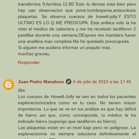
transferrina 9,ferritina 12,80.Todo lo demas esta bien pero
hay uan observacion que pone:trombopenia,anisocitosis
plaquetas. Se observa cuerpos de howell-jolly.Y ESTO
ULTIMO ES LO Q ME PREOCUPA. Esta anlitica solo la ha
visto el medico de cabezera y me ha recetado tardiferon 2
pastillas durante una semana,DEspues me mandara hacer
una analitica mas completa.Me he quedado preocupada.
Si alguien me pudiera informar un poquito mas.
muchas gracias,
Responder
Juan Pedro Macaluso
6 de julio de 2010 a las 17:45
Alis:
Los cuerpos de Howell-Jolly se ven en todos los pacientes
esplenectomizados como es tu caso. No tienen mayor
importancia. Lo que se ve en tus análisis es que hay déficit
de hierro así que, como corresponde, tu médico te ha
indicado hierro (supongo que tardiferon es hierro).
Las plaquetas están en un nivel bajo pero no peligroso. La
esplenectomía no siempre soluciona definitivamente el