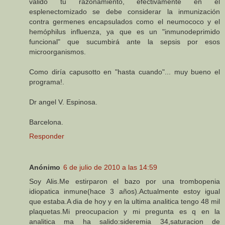
valido tu razonamiento, efectivamente en el
esplenectomizado se debe considerar la inmunización
contra germenes encapsulados como el neumococo y el
hemóphilus influenza, ya que es un "inmunodeprimido
funcional" que sucumbirá ante la sepsis por esos
microorganismos.
Como diría capusotto en "hasta cuando"... muy bueno el
programa!.
Dr angel V. Espinosa.
Barcelona.
Responder
Anónimo
6 de julio de 2010 a las 14:59
Soy Alis.Me estirparon el bazo por una trombopenia
idiopatica inmune(hace 3 años).Actualmente estoy igual
que estaba.A dia de hoy y en la ultima analitica tengo 48 mil
plaquetas.Mi preocupacion y mi pregunta es q en la
analitica ma ha salido:sideremia 34,saturacion de