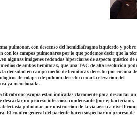
sema pulmonar, con descenso del hemidiafragma izquierdo y pobre
en con los campos pulmonares por lo que podemos decir que la téc
ven a
lgunas imágenes redondas hiperclaras de aspecto quístico de 
edios de ambos hemitórax, que una TAC de alta resolución podr
es la densidad en campo medio de hemitórax derecho por encima de
diológicos de colapso de pulmón derecho como la elevación del
sura ya mencionada.
fibrobroncoscopía están indicadas claramente para descartar un
 descartar un proceso infeccioso condensante (por ej bacteriano,
 atelectasia pulmonar por obstrucción de la vía aérea a nivel bronq
a. El cuadro general del paciente hacen sospechar un proceso de