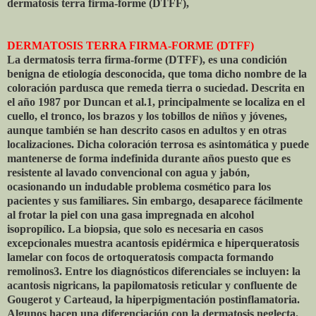
dermatosis
terra firma-forme (DTFF),
DERMATOSIS TERRA FIRMA-FORME (DTFF)
La dermatosis terra firma-forme (DTFF), es una condición
benigna de etiología desconocida, que toma dicho nombre de la
coloración pardusca que remeda tierra o suciedad. Descrita en
el año 1987 por Duncan et al.1, principalmente se localiza en el
cuello, el tronco, los brazos y los tobillos de niños y jóvenes,
aunque también se han descrito casos en adultos y en otras
localizaciones. Dicha coloración terrosa es asintomática y puede
mantenerse de forma indefinida durante años puesto que es
resistente al lavado convencional con agua y jabón,
ocasionando un indudable problema cosmético para los
pacientes y sus familiares. Sin embargo, desaparece fácilmente
al frotar la piel con una gasa impregnada en alcohol
isopropílico. La biopsia, que solo es necesaria en casos
excepcionales muestra acantosis epidérmica e hiperqueratosis
lamelar con focos de ortoqueratosis compacta formando
remolinos3. Entre los diagnósticos diferenciales se incluyen: la
acantosis nigricans, la papilomatosis reticular y confluente de
Gougerot y Carteaud, la hiperpigmentación postinflamatoria.
Algunos hacen una diferenciación con la dermatosis neglecta.