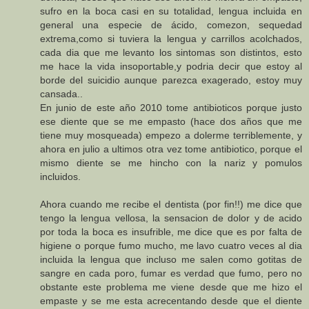
sufro en la boca casi en su totalidad, lengua incluida en
general una especie de ácido, comezon, sequedad
extrema,como si tuviera la lengua y carrillos acolchados,
cada dia que me levanto los sintomas son distintos, esto
me hace la vida insoportable,y podria decir que estoy al
borde del suicidio aunque parezca exagerado, estoy muy
cansada..
En junio de este año 2010 tome antibioticos porque justo
ese diente que se me empasto (hace dos años que me
tiene muy mosqueada) empezo a dolerme terriblemente, y
ahora en julio a ultimos otra vez tome antibiotico, porque el
mismo diente se me hincho con la nariz y pomulos
incluidos.
Ahora cuando me recibe el dentista (por fin!!) me dice que
tengo la lengua vellosa, la sensacion de dolor y de acido
por toda la boca es insufrible, me dice que es por falta de
higiene o porque fumo mucho, me lavo cuatro veces al dia
incluida la lengua que incluso me salen como gotitas de
sangre en cada poro, fumar es verdad que fumo, pero no
obstante este problema me viene desde que me hizo el
empaste y se me esta acrecentando desde que el diente