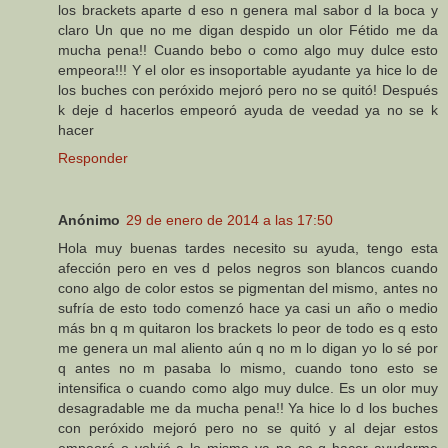
los brackets aparte d eso n genera mal sabor d la boca y
claro Un que no me digan despido un olor Fétido me da
mucha pena!! Cuando bebo o como algo muy dulce esto
empeora!!! Y el olor es insoportable ayudante ya hice lo de
los buches con peróxido mejoró pero no se quitó! Después
k deje d hacerlos empeoró ayuda de veedad ya no se k
hacer
Responder
Anónimo
29 de enero de 2014 a las 17:50
Hola muy buenas tardes necesito su ayuda, tengo esta
afección pero en ves d pelos negros son blancos cuando
cono algo de color estos se pigmentan del mismo, antes no
sufría de esto todo comenzó hace ya casi un año o medio
más bn q m quitaron los brackets lo peor de todo es q esto
me genera un mal aliento aún q no m lo digan yo lo sé por
q antes no m pasaba lo mismo, cuando tono esto se
intensifica o cuando como algo muy dulce. Es un olor muy
desagradable me da mucha pena!! Ya hice lo d los buches
con peróxido mejoró pero no se quitó y al dejar estos
empeoró o volvió a lo mismo ya no se q hacer ayudarme