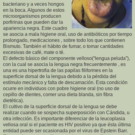
bacteriano y a veces hongos
en la boca. Algunos de estos
microorganismos producen
porfirinas que pueden dar la
apariencia negra. Este cuadro
se asocia a mala higiene oral, uso de antibióticos por tiempo
prolongado, medicaciones , sobre todo los que contienen
Bismuto. También el hábito de fumar, o tomar cantidades
excesivas de café, mate o té.
El defecto básico del componente velloso(“lengua peluda”),
con la cual se asocia la lengua negra frecuentemente , es
una es una hipertrofia de las papilas filiformes en la
superficie dorsal de la lengua debido a la pérdida del
estímulo mecánico y falta de descamación. Esta condición
ocurre en individuos con pobre higiene oral (no uso de
cepillo de dientes, comer una dieta blanda, sin fibra
dietética).
El cultivo de la superficie dorsal de la lengua se debe
realizar cuando se sospecha superposición con Cándida, u
otra infección. Es importante diferenciar de la leucoplasia
vellosa oral si el paciente es HIV positivo ya que ésta última
entidad puede ser ocasionada por el virus de Epstein Barr.