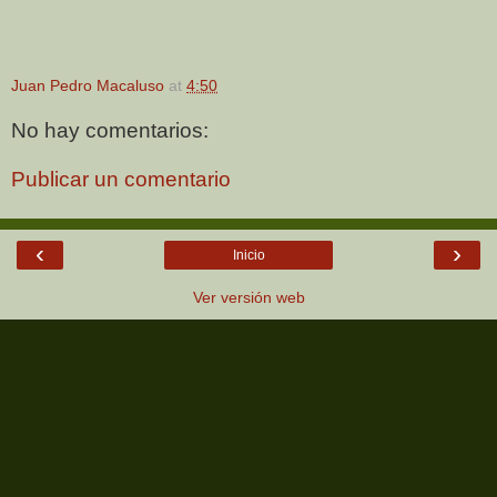
Juan Pedro Macaluso
at
4:50
No hay comentarios:
Publicar un comentario
‹
›
Inicio
Ver versión web