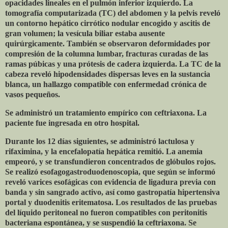
opacidades lineales en el pulmón inferior izquierdo. La
tomografía computarizada (TC) del abdomen y la pelvis reveló
un contorno hepático cirrótico nodular encogido y ascitis de
gran volumen; la vesícula biliar estaba ausente
quirúrgicamente. También se observaron deformidades por
compresión de la columna lumbar, fracturas curadas de las
ramas púbicas y una prótesis de cadera izquierda. La TC de la
cabeza reveló hipodensidades dispersas leves en la sustancia
blanca, un hallazgo compatible con enfermedad crónica de
vasos pequeños.
Se administró un tratamiento empírico con ceftriaxona. La
paciente fue ingresada en otro hospital.
Durante los 12 días siguientes, se administró lactulosa y
rifaximina, y la encefalopatía hepática remitió. La anemia
empeoró, y se transfundieron concentrados de glóbulos rojos.
Se realizó esofagogastroduodenoscopia, que según se informó
reveló varices esofágicas con evidencia de ligadura previa con
banda y sin sangrado activo, así como gastropatía hipertensiva
portal y duodenitis eritematosa. Los resultados de las pruebas
del líquido peritoneal no fueron compatibles con peritonitis
bacteriana espontánea, y se suspendió la ceftriaxona. Se