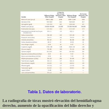
Tabla 1. Datos de laboratorio.
La radiografía de tórax mostró elevación del hemidiafragma
derecho, aumento de la opacificación del hilio derecho y