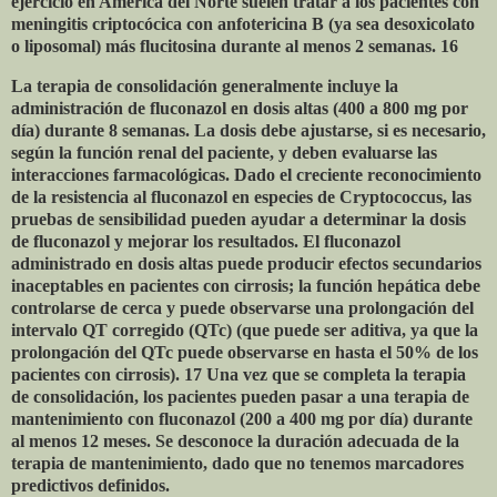
ejercicio en América del Norte suelen tratar a los pacientes con
meningitis criptocócica con anfotericina B (ya sea desoxicolato
o liposomal) más flucitosina durante al menos 2 semanas. 16
La terapia de consolidación generalmente incluye la
administración de fluconazol en dosis altas (400 a 800 mg por
día) durante 8 semanas. La dosis debe ajustarse, si es necesario,
según la función renal del paciente, y deben evaluarse las
interacciones farmacológicas. Dado el creciente reconocimiento
de la resistencia al fluconazol en especies de Cryptococcus, las
pruebas de sensibilidad pueden ayudar a determinar la dosis
de fluconazol y mejorar los resultados. El fluconazol
administrado en dosis altas puede producir efectos secundarios
inaceptables en pacientes con cirrosis; la función hepática debe
controlarse de cerca y puede observarse una prolongación del
intervalo QT corregido (QTc) (que puede ser aditiva, ya que la
prolongación del QTc puede observarse en hasta el 50% de los
pacientes con cirrosis). 17 Una vez que se completa la terapia
de consolidación, los pacientes pueden pasar a una terapia de
mantenimiento con fluconazol (200 a 400 mg por día) durante
al menos 12 meses. Se desconoce la duración adecuada de la
terapia de mantenimiento, dado que no tenemos marcadores
predictivos definidos.