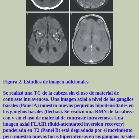
Figura 2. Estudios de imagen adicionales.
Se realizó una TC de la cabeza sin el uso de material de
contraste intravenoso. Una imagen axial a nivel de los ganglios
basales (Panel A) muestra nuevas pequeñas hipodensidades en
los ganglios basales (flechas). Se realizó una RMN de la cabeza
con y sin el uso de material de contraste intravenoso. Una
imagen axial FLAIR (fluid-attenuated inversion recovery)
ponderada en T2 (Panel B) está degradada por el movimiento
pero muestra nuevos focos hiperintensos en los ganglios basales