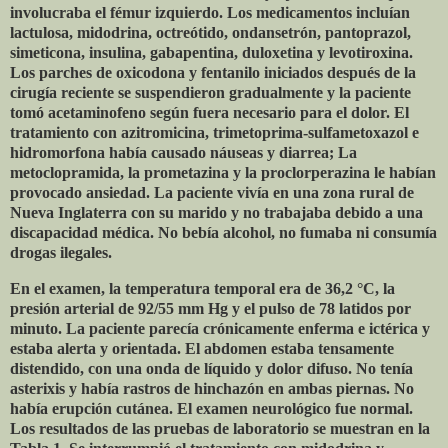
involucraba el fémur izquierdo. Los medicamentos incluían
lactulosa, midodrina, octreótido, ondansetrón, pantoprazol,
simeticona, insulina, gabapentina, duloxetina y levotiroxina.
Los parches de oxicodona y fentanilo iniciados después de la
cirugía reciente se suspendieron gradualmente y la paciente
tomó acetaminofeno según fuera necesario para el dolor. El
tratamiento con azitromicina, trimetoprima-sulfametoxazol e
hidromorfona había causado náuseas y diarrea; La
metoclopramida, la prometazina y la proclorperazina le habían
provocado ansiedad. La paciente vivía en una zona rural de
Nueva Inglaterra con su marido y no trabajaba debido a una
discapacidad médica. No bebía alcohol, no fumaba ni consumía
drogas ilegales.
En el examen, la temperatura temporal era de 36,2 °C, la
presión arterial de 92/55 mm Hg y el pulso de 78 latidos por
minuto. La paciente parecía crónicamente enferma e ictérica y
estaba alerta y orientada. El abdomen estaba tensamente
distendido, con una onda de líquido y dolor difuso. No tenía
asterixis y había rastros de hinchazón en ambas piernas. No
había erupción cutánea. El examen neurológico fue normal.
Los resultados de las pruebas de laboratorio se muestran en la