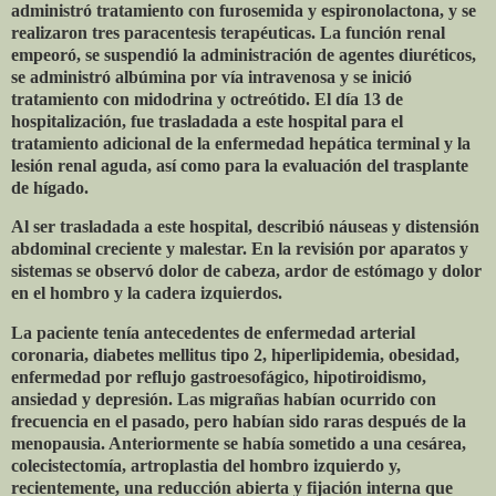
administró tratamiento con furosemida y espironolactona, y se
realizaron tres paracentesis terapéuticas. La función renal
empeoró, se suspendió la administración de agentes diuréticos,
se administró albúmina por vía intravenosa y se inició
tratamiento con midodrina y octreótido. El día 13 de
hospitalización, fue trasladada a este hospital para el
tratamiento adicional de la enfermedad hepática terminal y la
lesión renal aguda, así como para la evaluación del trasplante
de hígado.
Al ser trasladada a este hospital, describió náuseas y distensión
abdominal creciente y malestar. En la revisión por aparatos y
sistemas se observó dolor de cabeza, ardor de estómago y dolor
en el hombro y la cadera izquierdos.
La paciente tenía antecedentes de enfermedad arterial
coronaria, diabetes mellitus tipo 2, hiperlipidemia, obesidad,
enfermedad por reflujo gastroesofágico, hipotiroidismo,
ansiedad y depresión. Las migrañas habían ocurrido con
frecuencia en el pasado, pero habían sido raras después de la
menopausia. Anteriormente se había sometido a una cesárea,
colecistectomía, artroplastia del hombro izquierdo y,
recientemente, una reducción abierta y fijación interna que