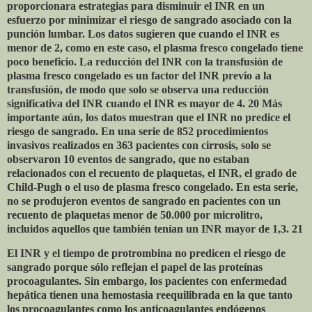
proporcionara estrategias para disminuir el INR en un
esfuerzo por minimizar el riesgo de sangrado asociado con la
punción lumbar. Los datos sugieren que cuando el INR es
menor de 2, como en este caso, el plasma fresco congelado tiene
poco beneficio. La reducción del INR con la transfusión de
plasma fresco congelado es un factor del INR previo a la
transfusión, de modo que solo se observa una reducción
significativa del INR cuando el INR es mayor de 4. 20 Más
importante aún, los datos muestran que el INR no predice el
riesgo de sangrado. En una serie de 852 procedimientos
invasivos realizados en 363 pacientes con cirrosis, solo se
observaron 10 eventos de sangrado, que no estaban
relacionados con el recuento de plaquetas, el INR, el grado de
Child-Pugh o el uso de plasma fresco congelado. En esta serie,
no se produjeron eventos de sangrado en pacientes con un
recuento de plaquetas menor de 50.000 por microlitro,
incluidos aquellos que también tenían un INR mayor de 1,3. 21
El INR y el tiempo de protrombina no predicen el riesgo de
sangrado porque sólo reflejan el papel de las proteínas
procoagulantes. Sin embargo, los pacientes con enfermedad
hepática tienen una hemostasia reequilibrada en la que tanto
los procoagulantes como los anticoagulantes endógenos