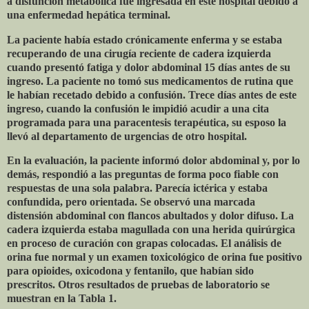
a disfunción metabólica fue ingresada en este hospital debido a
una enfermedad hepática terminal.
La paciente había estado crónicamente enferma y se estaba
recuperando de una cirugía reciente de cadera izquierda
cuando presentó fatiga y dolor abdominal 15 días antes de su
ingreso. La paciente no tomó sus medicamentos de rutina que
le habían recetado debido a confusión. Trece días antes de este
ingreso, cuando la confusión le impidió acudir a una cita
programada para una paracentesis terapéutica, su esposo la
llevó al departamento de urgencias de otro hospital.
En la evaluación, la paciente informó dolor abdominal y, por lo
demás, respondió a las preguntas de forma poco fiable con
respuestas de una sola palabra. Parecía ictérica y estaba
confundida, pero orientada. Se observó una marcada
distensión abdominal con flancos abultados y dolor difuso. La
cadera izquierda estaba magullada con una herida quirúrgica
en proceso de curación con grapas colocadas. El análisis de
orina fue normal y un examen toxicológico de orina fue positivo
para opioides, oxicodona y fentanilo, que habían sido
prescritos. Otros resultados de pruebas de laboratorio se
muestran en la Tabla 1.