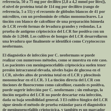
referencia, 50 a 75 mg por decilitro [2,8 a 4,2 mmol por litro]),
el nivel de proteína total de 114 mg por decilitro (rango de
referencia, 5 a 55) y el recuento de glóbulos blancos de 41 por
microlitro, con un predominio de células mononucleares. La
tinción con blanco de calcoflúor de una preparación húmeda
de LCR reveló formas de levadura grandes y redondas. La
prueba de antígeno criptocócico del LCR fue positiva con un
título de 1:2048. Los cultivos de hongos del LCR desarrollaron
una levadura que finalmente se identificó como Cryptococcus
neoformans.
El diagnóstico de infección por C. neoformans se puede
realizar con numerosos métodos, como se muestra en este caso.
Los pacientes con meningoencefalitis criptocócica suelen tener
presión intracraneal elevada, niveles bajos de glucosa en el
LCR, niveles altos de proteína total en el LCR y pleocitosis
mononuclear en el LCR. 3 La tinción directa del LCR con
tinciones de fluorocromo como calcoflúor, cuando es positiva,
puede sugerir infección por C. neoformans ; sin embargo, la
tinción negativa del LCR no puede descartar esta infección,
dada su baja sensibilidad general. 3 El cultivo fúngico del LCR
sigue siendo el método de prueba estándar para el diagnóstico
de meningoencefalitis criptocócica, y también es un marcador