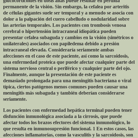
glucocorticoides en dosis altas puede resultar en pérdida
permanente de la visión. Sin embargo, la cefalea por arteritis
de células gigantes suele ser temporal y a menudo se asocia con
dolor a la palpación del cuero cabelludo o nodularidad sobre
las arterias temporales. Los pacientes con trombosis venosa
cerebral o hipertensión intracraneal idiopática pueden
presentar cefalea subaguda y cambios en la visión (simétricos o
unilaterales) asociados con papiledema debido a presión
intracraneal elevada. Consideraría seriamente ambas
afecciones en el caso de este paciente, así como la sarcoidosis,
una enfermedad proteica que puede afectar cualquier parte del
sistema nervioso central o periférico y cualquier parte del ojo.
Finalmente, aunque la presentación de este paciente es
demasiado prolongada para una meningitis bacteriana o viral
típica, ciertos patógenos menos comunes pueden causar una
meningitis más subaguda y también deberían considerarse
seriamente.
Los pacientes con enfermedad hepática terminal pueden tener
disfunción inmunológica asociada a la cirrosis, que puede
afectar todos los brazos efectores del sistema inmunológico, lo
que resulta en inmunosupresión funcional. 1 En estos casos, las
afecciones inflamatorias, como la vasculitis y la sarcoidosis, son