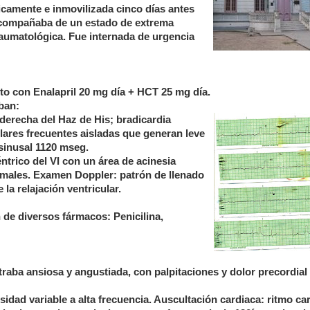
icamente e inmovilizada cinco días antes
 acompañaba de un estado de extrema
raumatológica. Fue internada de urgencia
to con Enalapril 20 mg día + HCT 25 mg día.
ban:
 derecha del
Haz de His; bradicardia
culares frecuentes aisladas que generan leve
sinusal 1120 mseg.
trico del VI con un área de acinesia
rmales. Examen Doppler: patrón de llenado
la relajación ventricular.
n de diversos fármacos: Penicilina,
raba ansiosa y angustiada, con palpitaciones y dolor precordial
sidad variable a alta frecuencia. Auscultación cardiaca: ritmo ca