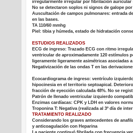
irregularmente irregular por fibrilación auricula
No se detectaron soplos ni signos de galope por 
Auscultación de campos pulmonares: entrada de
en las bases.
TA 110/60 mmhg
Piel: tibia y húmeda, estado de hidratación cons
ESTUDIOS REALIZADOS
ECG de ingreso: Trazado ECG con ritmo irregular 
ventricular de aproximadamente 120 es
tímulos p
ligeramente ligeramente asimétricas asociadas a
Negativización de las ondas T en las derivacione
Ecocardiograma de ingreso: ventrículo izquierdo
hipocinesia en el territorio septoapical. Deterior
fracción de eyección calculada 48%. No se regist
Patrón de llenado ventricular izquierdo compatibl
Enzimas cardíacas: CPK y LDH en valores norm
Troponina T: Negativa (realizada al 3º día de inte
TRATAMIENTO REALIZADO
Considerando los graves antecedentes de anafila
y anticoagulación con Heparina
La paciente continuó fibrilada con frecuencia v