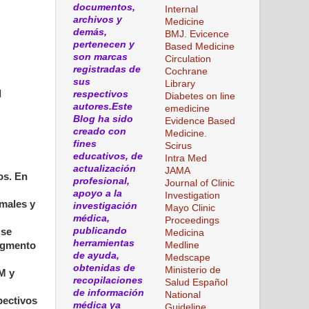
documentos,
Internal
archivos y
Medicine
demás,
BMJ. Evicence
pertenecen y
Based Medicine
son marcas
Circulation
registradas de
Cochrane
sus
Library
l
respectivos
Diabetes on line
autores.Este
emedicine
Blog ha sido
Evidence Based
creado con
Medicine.
fines
Scirus
educativos, de
Intra Med
actualización
JAMA
os. En
profesional,
Journal of Clinic
apoyo a la
Investigation
rmales y
investigación
Mayo Clinic
médica,
Proceedings
publicando
 se
Medicina
herramientas
Medline
segmento
de ayuda,
Medscape
obtenidas de
Ministerio de
M y
recopilaciones
Salud Español
de información
National
pectivos
médica ya
Guideline