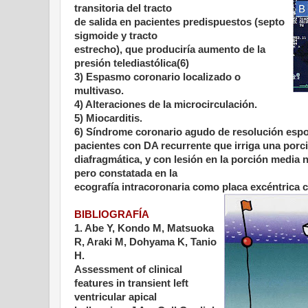
transitoria del tracto
de salida en pacientes predispuestos (septo
sigmoide y tracto
estrecho), que produciría aumento de la
presión telediastólica(
6)
3) Espasmo coronario localizado o
multivaso.
4) Alteraciones de la microcirculación.
5) Miocarditis.
6) Síndrome coronario agudo de resolución esp
pacientes con DA recurrente que irriga una porci
diafragmática, y con lesión en la porción media 
pero constatada en la
ecografía intracoronaria como placa excéntrica 
BIBLIOGRAFÍA
1. Abe Y, Kondo M, Matsuoka
R, Araki M, Dohyama K, Tanio
H.
Assessment of clinical
features in transient left
ventricular apical