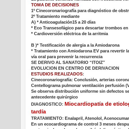
TOMA DE DECISIONES
1º Cinecoronariografía para diagnóstico de obst
2º Tratamiento mediante
A) * Anticoagulación15 a 20 días
* Eco Transesofágico para descartar trombos en 
* Cardioversión eléctrica de la arritmia
B )* Testificación de alergia a la Amiodarona
* Tratamiento con Amiodarona EV para revertir la
vía oral para prevenir la recurrencia
SE DERIVO AL SANATORIO “ITOIZ”
EVOLUCION EN CENTRO DE DERIVACION
ESTUDIOS REALIZADOS
:
Cinecoronariografía: Conclusión, arterias coro
Centellograma pulmonar ventilación perfusión (
Se observa distribución uniforme sin defectos 
antecedente quirúrgico
Miocardiopatía de etiol
DIAGNOSTICO:
tardía
TRATAMIENTO: Enalapril, Atenolol, Acenocumar
En un ecocardiograma de control 3 meses después