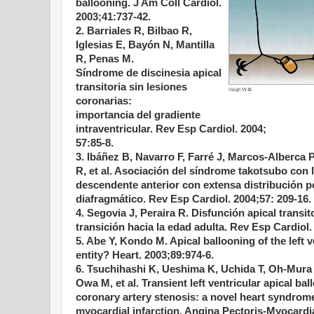
ballooning. J Am Coll Cardiol.
2003;41:737-42.
2. Barriales R, Bilbao R,
Iglesias E, Bayón N, Mantilla
R, Penas M.
Síndrome de discinesia apical
transitoria sin lesiones
coronarias:
importancia del gradiente
intraventricular. Rev Esp Cardiol. 2004;
57:85-8.
3. Ibáñez B, Navarro F, Farré J, Marcos-Alberca 
R, et al. Asociación del síndrome takotsubo con l
descendente anterior con extensa distribución p
diafragmático. Rev Esp Cardiol. 2004;57: 209-16.
4. Segovia J, Peraira R. Disfunción apical transi
transición hacia la edad adulta. Rev Esp Cardiol.
5. Abe Y, Kondo M. Apical ballooning of the left ve
entity? Heart. 2003;89:974-6.
6. Tsuchihashi K, Ueshima K, Uchida T, Oh-Mura
Owa M, et al. Transient left ventricular apical ba
coronary artery stenosis: a novel heart syndrom
myocardial infarction. Angina Pectoris-Myocardia