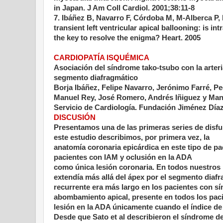
in Japan. J Am Coll Cardiol. 2001;38:11-8
7. Ibáñez B, Navarro F, Córdoba M, M-Alberca P, 
transient left ventricular apical ballooning: is in
the key to resolve the enigma? Heart. 2005
CARDIOPATÍA ISQUÉMICA
Asociación del síndrome tako-tsubo con la arteri
segmento diafragmático
Borja Ibáñez, Felipe Navarro, Jerónimo Farré, 
Manuel Rey, José Romero, Andrés Iñiguez y Ma
Servicio de Cardiología. Fundación Jiménez Día
DISCUSIÓN
Presentamos una de las primeras series de disfun
este estudio describimos, por primera vez, la
anatomía coronaria epicárdica en este tipo de p
pacientes con IAM y oclusión en la ADA
como única lesión coronaria. En todos nuestros
extendía más allá del ápex por el segmento diaf
recurrente era más largo en los pacientes con s
abombamiento apical, presente en todos los paci
lesión en la ADA únicamente cuando el índice de 
Desde que Sato et al describieron el síndrome de