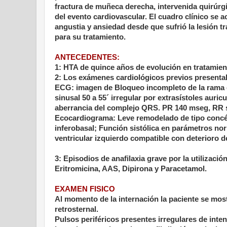
fractura de muñeca derecha, intervenida quirúrg
del evento cardiovascular. El cuadro clínico se
angustia y ansiedad desde que sufrió la lesión t
para su tratamiento.
ANTECEDENTES:
1: HTA de quince años de evolución en tratamien
2: Los exámenes cardiológicos previos presenta
ECG: imagen de Bloqueo incompleto de la rama
sinusal 50 a 55´ irregular por extrasístoles auri
aberrancia del complejo QRS. PR 140 mseg, RR 
Ecocardiograma: Leve remodelado de tipo concén
inferobasal; Función sistólica en parámetros no
ventricular izquierdo compatible con deterioro de 
3: Episodios de anafilaxia grave por la utilizació
Eritromicina, AAS, Dipirona y Paracetamol.
EXAMEN FISICO
Al momento de la internación la paciente se most
retrosternal.
Pulsos periféricos presentes irregulares de inten