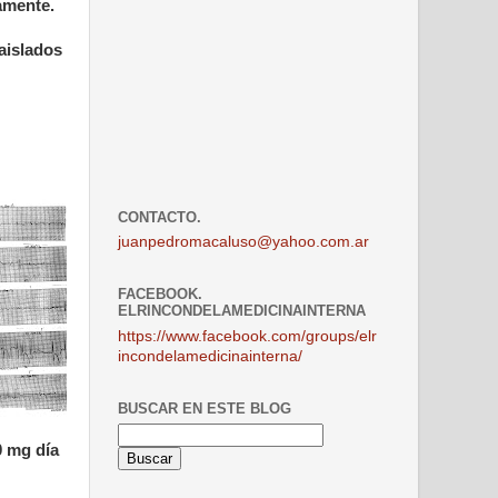
damente.
aislados
CONTACTO.
juanpedromacaluso@yahoo.com.ar
FACEBOOK.
ELRINCONDELAMEDICINAINTERNA
https://www.facebook.com/groups/elr
incondelamedicinainterna/
BUSCAR EN ESTE BLOG
0 mg día