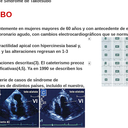
o de Síndrome de Takotsubo
UBO
ntemente en mujeres mayores de 60 años y con antecedente de e
coronario agudo, con cambios electrocardiográficos que
se norma
tilidad apical con hipercinesia basal y,
 y las alteraciones regresan en 1-3
aciones descritas(3). El cateterismo precoz
icativas(4,5). Ya en 1990 se describen los
serie de casos de síndrome de
es de distinto
s países, incluido el nuestro,