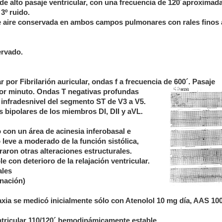
r de alto pasaje ventricular, con una frecuencia de 120´aproxima
3º ruido.
 aire conservada en ambos campos pulmonares con rales finos 
ervado.
por Fibrilarión auricular, ondas f a frecuencia de 600´. Pasaje
or minuto. Ondas T negativas profundas
 infradesnivel del segmento ST de V3 a V5.
s bipolares de los miembros DI, DII y aVL.
 con un área de acinesia inferobasal e
o leve a moderado de la función sistólica,
raron otras alteraciones estructurales.
e con deterioro de la relajación ventricular.
ales
rnación)
xia se medicó inicialmente sólo con Atenolol 10 mg día, AAS 10
entricular 110/120´ hemodinámicamente estable