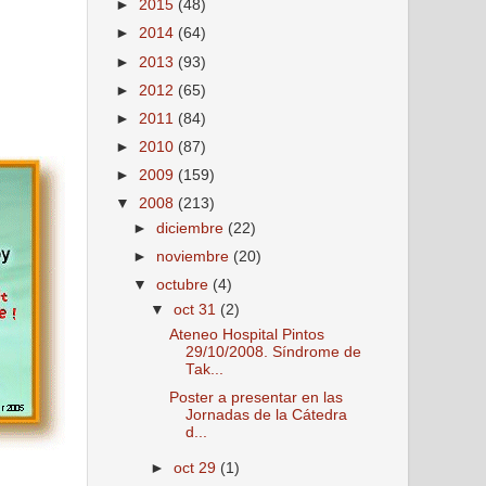
►
2015
(48)
►
2014
(64)
►
2013
(93)
►
2012
(65)
►
2011
(84)
►
2010
(87)
►
2009
(159)
▼
2008
(213)
►
diciembre
(22)
►
noviembre
(20)
▼
octubre
(4)
▼
oct 31
(2)
Ateneo Hospital Pintos
29/10/2008. Síndrome de
Tak...
Poster a presentar en las
Jornadas de la Cátedra
d...
►
oct 29
(1)