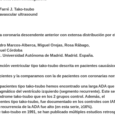
Farré J. Tako-tsubo
travascular ultrasound
a coronaria descendente anterior con extensa distribución por e
Pedro Marcos-Alberca, Miguel Orejas, Rosa Rábago,
nuel Córdoba
z. Universidad Autónoma de Madrid. Madrid. España.
ción ventricular tipo tako-tsubo descrita en pacientes caucásic
acientes y la comparamos con la de pacientes con coronarias no
 pacientes tipo tako-tsubo hemos encontrado una larga ADA que
ragmático del ventrículo izquierdo (segmento recurrente). Este 
índrome tako-tsubo que en los 2 grupos control. Además, el
entes tipo tako-tsubo, fue documentado en los controles con IA
recurrencia de la ADA fue alto (en esta serie, ≥16%).
 tako-tsubo en 1991, se han publicado múltiples estudios retros