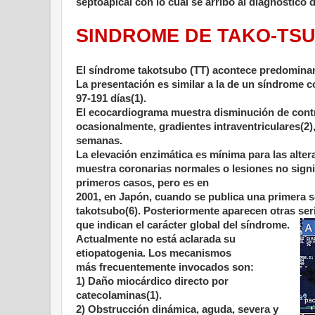
septoapical con lo cual se arribó al diagnóstic
SINDROME DE TAKO-TS
El síndrome takotsubo (TT) acontece predomina
La presentación es similar a la de un síndrome 
97-191 días(1).
El ecocardiograma muestra disminución de contrac
ocasionalmente, gradientes intraventriculares(2),
semanas.
La elevación enzimática es mínima para las alter
muestra coronarias normales o lesiones no signif
primeros casos, pero es en
2001, en Japón, cuando se publica una primera 
takotsubo(6). Posteriormente aparecen otras seri
que indican el carácter global del síndrome.
Actualmente no está aclarada su
etiopatogenia. Los mecanismos
más frecuentemente invocados son:
1) Daño miocárdico directo por
catecolaminas(1).
2) Obstrucción dinámica, aguda, severa y