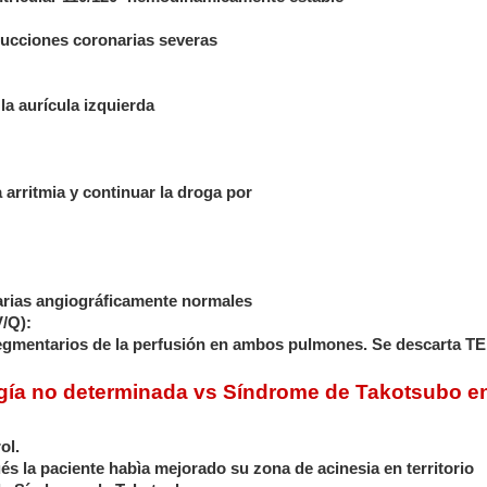
rucciones coronarias severas
la aurícula izquierda
 arritmia y continuar la droga por
narias angiográficamente normales
V/Q):
segmentarios de la perfusión en ambos pulmones. Se descarta TE
ogía no determinada vs Síndrome de Takotsubo e
ol.
 la paciente habìa mejorado su zona de acinesia en territorio