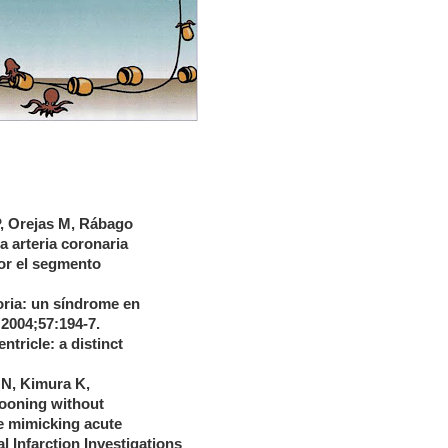
P, Orejas M, Rábago
a arteria coronaria
or el segmento
toria: un síndrome en
 2004;57:194-7.
ntricle: a distinct
 N, Kimura K,
llooning without
e mimicking acute
l Infarction Investigations