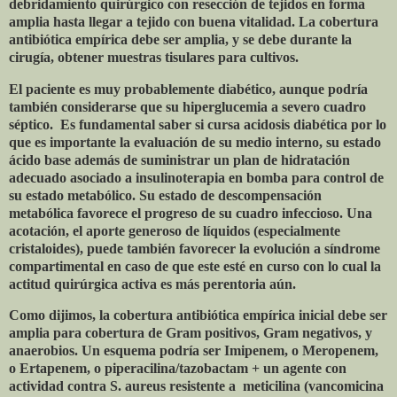
debridamiento quirúrgico con resección de tejidos en forma
amplia hasta llegar a tejido con buena vitalidad. La cobertura
antibiótica empírica debe ser amplia, y se debe durante la
cirugía, obtener muestras tisulares para cultivos.
El paciente es muy probablemente diabético, aunque podría
también considerarse que su hiperglucemia a severo cuadro
séptico.
Es fundamental saber si cursa acidosis diabética por lo
que es importante la evaluación de su medio interno, su estado
ácido base además de suministrar un plan de hidratación
adecuado asociado a insulinoterapia en bomba para control de
su estado metabólico. Su estado de descompensación
metabólica favorece el progreso de su cuadro infeccioso. Una
acotación, el aporte generoso de líquidos (especialmente
cristaloides), puede también favorecer la evolución a síndrome
compartimental en caso de que este esté en curso con lo cual la
actitud quirúrgica activa es más perentoria aún.
Como dijimos, la cobertura antibiótica empírica inicial debe ser
amplia para cobertura de Gram positivos, Gram negativos, y
anaerobios. Un esquema podría ser Imipenem, o Meropenem,
o Ertapenem, o piperacilina/tazobactam + un agente con
actividad contra S. aureus resistente a
meticilina (vancomicina