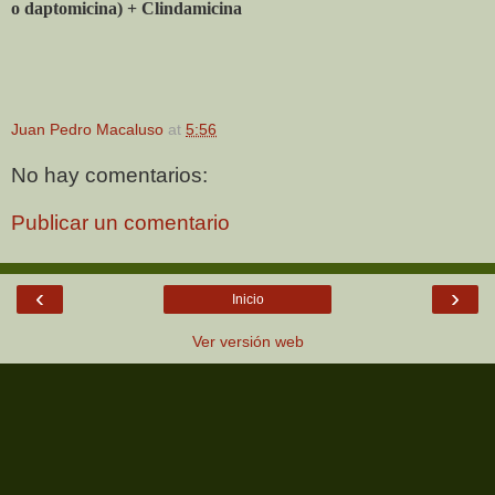
o daptomicina) + Clindamicina
Juan Pedro Macaluso
at
5:56
No hay comentarios:
Publicar un comentario
‹
›
Inicio
Ver versión web