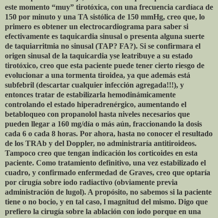
este momento “muy” tirotóxica, con una frecuencia cardíaca de
150 por minuto y una TA sistólica de 150 mmHg, creo que, lo
primero es obtener un electrocardiograma para saber si
efectivamente es taquicardia sinusal o presenta alguna suerte
de taquiarritmia no sinusal (TAP? FA?). Si se confirmara el
origen sinusal de la taquicardia yse leatribuye a su estado
tirotóxico, creo que esta paciente puede tener cierto riesgo de
evolucionar a una tormenta tiroidea, ya que además está
subfebril (descartar cualquier infección agregada!!!), y
entonces tratar de estabilizarla hemodinámicamente
controlando el estado hiperadrenérgico, aumentando el
betabloqueo con propanolol hasta niveles necesarios que
pueden llegar a 160 mg/día o más aún, fraccionando la dosis
cada 6 o cada 8 horas. Por ahora, hasta no conocer el resultado
de los TRAb y del Doppler, no administraría antitiroideos.
Tampoco creo que tengan indicación los corticoides en esta
paciente. Como tratamiento definitivo, una vez estabilizado el
cuadro, y confirmado enfermedad de Graves, creo que optaría
por cirugía sobre iodo radiactivo (obviamente previa
administración de lugol). A propósito, no sabemos si la paciente
tiene o no bocio, y en tal caso, l magnitud del mismo. Digo que
prefiero la cirugía sobre la ablación con iodo porque en una