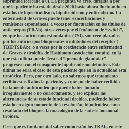
suprimida (cercana a 0). La pregunta va creo, dirigida a por
qué la paciente ha estado desde 2020 hasta ahora fluctuando en
estados de hipertiroidismo, hipotiroidismo y eutiroidismo. La
enfermedad de Graves puede tener exacerbaciones y
remisiones espontáneas, a veces por fluctuación en los títulos de
anticuerpos (TRAb), otras veces por el fenómeno de “switch”,
en que los anticuerpos estimulantes (TSI), son reemplazados
por los anticuerpos bloqueantes o inhibidores del receptor (
TBII/TSBAb), o a veces por la coexistencia entre enfermedad
de Graves y tiroiditis de Hashimoto (asociación común), en la
que esta última puede llevar al “quemado glandular”
progresivo con el consiguiente hipotiroidismo definitivo. Esta
última no sería el caso de esta paciente que en la actualidad está
tirotóxica. Pero, por otro lado, no sabemos qué tratamiento
recibió estos 6 años la paciente, ya que puede haber recibido
tratamiento antitiroideo que puede haber tomado
irregularmente o no correctamente, y eso explicar las
alternancias de su estado funcional tiroideo, pudiendo haber
estado en algún momento de la evolución, hipotiroidea como
resultado del bloqueo farmacológico de la síntesis hormonal
tiroidea.
Creo que es fundamental saber cómo están los TRAb, en este