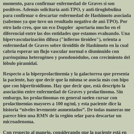
momento, para confirmar enfermedad de Graves si son
positivos. Además solicitaría anti-TPO, y anti-tiroglobulina
para confirmar o descartar enfermedad de Hashimoto asociada
(sabemos ya que tuvo un resultado negativo de ani-TPO). Por
otro lado creo, que un eco Doppler
aportaría mucho en el
diferencial entre las dos entidades que estamos evaluando. Una
hipervascularización difusa ("infierno tiroideo"), orienta a
enfermedad de Graves sobre tiroiditis de Hashimoto en la cual
cabría esperar un flujo vascular normal o disminuido con
parénquima heterogéneo y pseudonódulos, con crecimiento del
lóbulo piramidal.
Respecto a la hiperprolactinemia y la galactorrea que presenta
la paciente, hay que decir que la misma se asocia más con hipo
que con hipertiroidismo. Hay que decir que, está descripto la
asociación entre enfermedad de Graves y prolactinoma. Sin
embargo, los prolactinomas en general suelen cursar con
prolactinemias mayores a 100 ng/ml, y esta paciente dice la
historia “niveles levemente aumentados”. De todas maneras me
parece bien una RMN de la región selar para descartar un
microadenoma.
Con respecto al manejo, considerando que la paciente está en