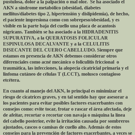
pustulosa, dolor a la palpación o mal olor.
Se ha asociado el
AKN a síndrome metabólico (obesidad, diabetes
mellitus/diabetes tipo 2, hipertensión y dislipidemia), de hecho,
el paciente impresiona como con sobrepeso/obesidad, y es
visible en la parte baja del cuello una placa de acantosis
nigricans. También se ha asociado a la HIDRADENITIS
SUPURATIVA, a la QUERATOSIS FOLICULAR
ESPINULOSA DECALVANTE y a la CELULITIS
DISECANTE DEL CUERO CABELLUDO. Siempre que
estamos en presencia de AKN debemos considerar otros
diferenciales como acné mecánico o foliculitis friccional
o
traumática, las infecciones, la alopecia cicatricial primaria y el
linfoma cutáneo de células T (LCCT), molusco contagioso
etcétera.
En cuanto al manejo del AKN, lo principal es minimizar el
riesgo de cicatrices graves, y en tal sentido hay que asesorar a
los pacientes para evitar posibles factores exacerbantes con
consejos como: evite tocar, frotar o rascar el área afectada, deje
de afeitar, recortar o recortar con navaja o máquina la línea
del cabello posterior, evite la irritación causada por sombreros
ajustados, cascos o camisas de cuello alto. Además de estos
consejos para la prevención de factores exacerbantes, a veces se