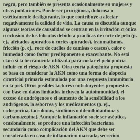
negra, pero también se presenta ocasionalmente en mujeres y
otras poblaciones. Puede ser pruriginosa, dolorosa o
estéticamente desfigurante, lo que contribuye a afectar
negativamente la calidad de vida. La causa es discutida aunque
algunas teorías de causalidad se centran en la irritación crónica
u oclusión de los folículos debido a prácticas de corte de pelo (p.
ej., afeitados apurados o cortes apurados), traumatismos,
fricción (p. ej., roce de cuellos de camisas o cascos), calor o
humedad como factor predisponente o exacerbante. No está
claro si la herramienta utilizada para cortar el pelo podría
influir en el riesgo de AKN. Otra teoría patogénica propuesta
se basa en considerar la AKN como una forma de alopecia
cicatricial primaria estimulada por una respuesta inmunitaria
en la piel. Otros posibles factores contribuyentes propuestos
con base en datos limitados incluyen la autoinmunidad, el
exceso de andrógenos o el aumento de la sensibilidad a los
andrógenos, la seborrea y los medicamentos (p. ej.,
ciclosporina, tacrolimus, sirolimus o difenilhidantoína y
carbamazepina). Aunque la inflamación suele ser aséptica,
ocasionalmente, se produce una infección bacteriana
secundaria como complicación del AKN que debe ser
considerada en caso de inflamación marcada, secreción