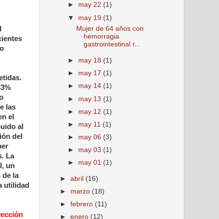
►
may 22
(1)
▼
may 19
(1)
l
Mujer de 64 años con
hemorragia
cientes
gastrointestinal r...
eo
►
may 18
(1)
►
may 17
(1)
etidas.
►
may 14
(1)
 33%
o
►
may 13
(1)
e las
►
may 12
(1)
en el
►
may 11
(1)
buido al
ión del
►
may 06
(3)
ber
►
may 03
(1)
s. La
►
may 01
(1)
l, un
 de la
►
abril
(16)
 utilidad
►
marzo
(18)
►
febrero
(11)
yección
►
enero
(12)