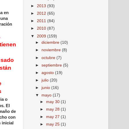
►
2013
(93)
ma en
►
2012
(65)
 una
►
2011
(84)
ración
►
2010
(87)
s
▼
2009
(159)
►
diciembre
(10)
tienen
►
noviembre
(8)
►
octubre
(7)
ausado
►
septiembre
(5)
están
►
agosto
(19)
►
julio
(20)
e
►
junio
(16)
s
▼
mayo
(17)
ia o
►
may 30
(1)
s. El
►
may 28
(1)
amaño de
►
may 27
(1)
echo con
inicial
►
may 25
(1)