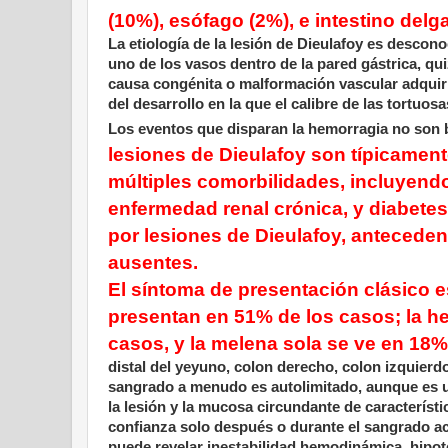
(10%), esófago (2%), e intestino delg
La etiología de la lesión de Dieulafoy es desc
uno de los vasos dentro de la pared gástrica, q
causa congénita o malformación vascular adquir
del desarrollo en la que el calibre de las tortuos
Los eventos que disparan la hemorragia no son
lesiones de Dieulafoy son típicament
múltiples comorbilidades, incluyend
enfermedad renal crónica, y diabetes
por lesiones de Dieulafoy, antecede
ausentes.
El síntoma de presentación clásico 
presentan en 51% de los casos; la h
casos, y la melena sola se ve en 18%
distal del yeyuno, colon derecho, colon izquierd
sangrado a menudo es autolimitado, aunque es 
la lesión y la mucosa circundante de característ
confianza solo después o durante el sangrado act
puede revelar inestabilidad hemodinámica, hipot