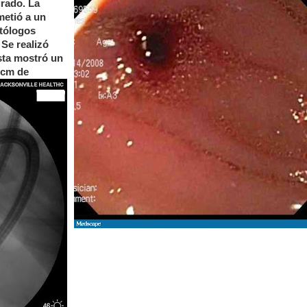
rado. La
metió a un
tólogos
Se realizó
sta mostró un
 cm de