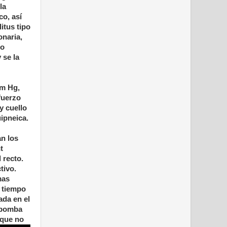
la
o, así
itus tipo
onaria,
do
 se la
mm Hg,
fuerzo
y cuello
ipneica.
an los
t
 recto.
tivo.
mas
n tiempo
ada en el
a bomba
 que no