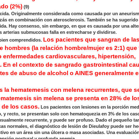
ado (2%)
(9)
onocida. Originalmente considerada como causada por un aneuris
uizás en combinación con aterosclerosis. También se ha sugerido
ida. Hay consenso, sin embargo, en que es causada por una alte
as arterias submucosas falla en estrecharse y dividirse.
Los pacientes que sangran de la
 bien comprendidos.
e hombres (la relación hombre/mujer es 2:1) que 
o enfermedades cardiovasculares, hipertensión,
. En el contexto de sangrado gastrointestinal c
ntes de abuso de alcohol o AINES generalmente 
es la hematemesis con melena recurrentes, que s
ematemesis sin melena se presenta en 28% de lo
 de los casos.
Los pacientes con lesiones en la porción med
o, y recto, se presentan solo con hematoquezia en 3% de los caso
usualmente recurrente, y puede ser profuso. Dado el pequeño t
icas normales, el diagnóstico de lesión de Dieulafoy puede ser h
ivo en un área sin una úlcera o masa asociadas. Una evaluación 
ensión postural y profunda anemia.