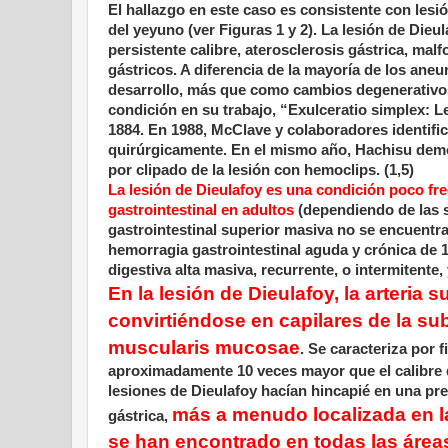
El hallazgo en este caso es consistente con lesi
del yeyuno (ver Figuras 1 y 2). La lesión de Die
persistente calibre, aterosclerosis gástrica, ma
gástricos. A diferencia de la mayoría de los ane
desarrollo, más que como cambios degenerativos.
condición en su trabajo, “Exulceratio simplex: L
1884. En 1988, McClave y colaboradores identifi
quirúrgicamente. En el mismo año, Hachisu demos
por clipado de la lesión con hemoclips. (1,5)
La lesión de Dieulafoy es una condición poco fr
gastrointestinal en adultos
(dependiendo de las 
gastrointestinal superior masiva no se encuentr
hemorragia gastrointestinal aguda y crónica de
digestiva alta masiva, recurrente, o intermitente,
En la lesión de Dieulafoy, la arteri
convirtiéndose en capilares de la su
muscularis mucosae
. Se caracteriza por 
aproximadamente 10 veces mayor que el calibre 
lesiones de Dieulafoy hacían hincapié en una pr
más a menudo localizada en l
gástrica,
se han encontrado en todas las áreas 