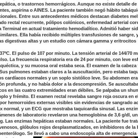
pática, o trastornos hemorrágicos. Aunque no existe detalle de 
es, aspirina o AINES. La paciente también negó hábito tabáquic
ionales. Entre sus antecedentes médicos destacan diabetes mell
rado rectal recurrente, pólipos colónicos, enfermedad arterial cor
ica Terminal en actual tratamiento hemodialítico. Admitió haber si
ilares. Ella había recibido múltiples transfusiones de sangre, y
s digestivas altas y un estudio con cámara gamma y eritrocitos
 37ºC. El pulso de 107 por minuto. La tensión arterial de 144/70 
ulso. La frecuencia respiratoria era de 24 por minuto, con leve es
caquéctica, y su mucosa oral estaba seca. El examen de la cabeza 
 Sus pulmones estaban claros a la auscultación, pero estaba taqu
s cardíacos normales y un soplo sistólico leve. Su abdomen era
ión profunda, y no había dolor a la descompresión. Se auscultab
icos en las cuatro extremidades eran débiles. Se palpaba un shun
lo y frémito. El examen rectal revelaba sangre roja oscura en el
por hemorroides externas visibles sin evidencias de sangrado ac
rax normal, y un ECG que mostraba taquicardia sinusal. Las enzi
ámenes de laboratorio revelaron una hemoglobina de 3,6 g/dl, u
g. Las enzimas hepáticas estaban normales. La paciente fue trat
venosos, glóbulos rojos desplasmatizados, en inhibidores de l
oenterólogo. Se llevó a cabo una endoscopía alta de emergencia