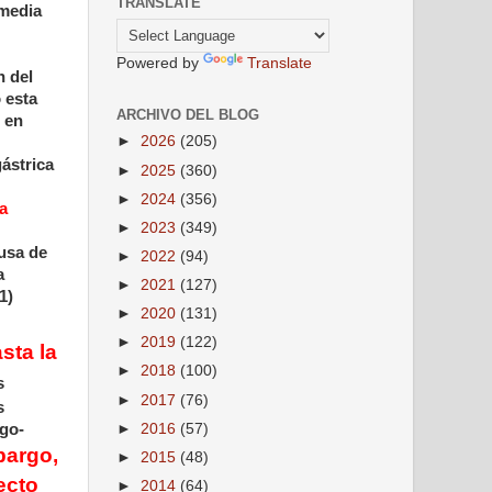
TRANSLATE
 media
Powered by
Translate
n del
 esta
ARCHIVO DEL BLOG
 en
►
2026
(205)
ástrica
►
2025
(360)
►
2024
(356)
a
►
2023
(349)
ausa de
►
2022
(94)
a
►
2021
(127)
1)
►
2020
(131)
►
2019
(122)
sta la
►
2018
(100)
s
►
2017
(76)
s
►
2016
(57)
ago-
bargo,
►
2015
(48)
ecto
►
2014
(64)