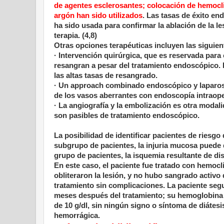
de agentes esclerosantes; colocación de hemocli
argón han sido utilizados
. Las tasas de éxito e
ha sido usada para confirmar la ablación de la l
terapia. (4,8)
Otras opciones terapéuticas incluyen las siguien
· Intervención quirúrgica, que es reservada para
resangran a pesar del tratamiento endoscópico. L
las altas tasas de resangrado.
· Un approach combinado endoscópico y laparoscó
de los vasos aberrantes con endoscopía intraope
· La angiografía y la embolización es otra moda
son pasibles de tratamiento endoscópico.
La posibilidad de identificar pacientes de riesgo
subgrupo de pacientes, la injuria mucosa puede 
grupo de pacientes, la isquemia resultante de di
En este caso, el paciente fue tratado con hemocli
obliteraron la lesión, y no hubo sangrado activo 
tratamiento sin complicaciones. La paciente segu
meses después del tratamiento; su hemoglobina 
de 10 g/dl, sin ningún signo o síntoma de diátesi
hemorrágica.