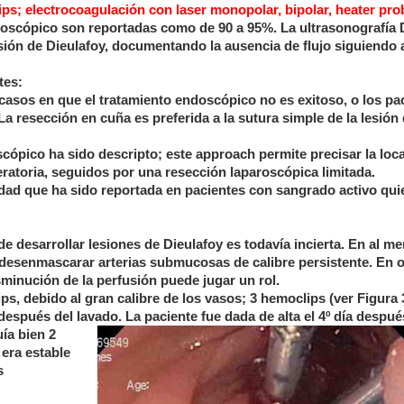
ps; electrocoagulación con laser monopolar, bipolar, heater pro
ndoscópico son reportadas como de 90 a 95%. La ultrasonografía
esión de Dieulafoy, documentando la ausencia de flujo siguiendo a
tes:
 casos en que el tratamiento endoscópico no es exitoso, o los pa
a resección en cuña es preferida a la sutura simple de la lesión
pico ha sido descripto; este approach permite precisar la loca
ratoria, seguidos por una resección laparoscópica limitada.
lidad que ha sido reportada en pacientes con sangrado activo qu
 de desarrollar lesiones de Dieulafoy es todavía incierta. En al m
desenmascarar arterias submucosas de calibre persistente. En o
sminución de la perfusión puede jugar un rol.
ps, debido al gran calibre de los vasos; 3 hemoclips (ver Figura 
después del lavado. La paciente fue dada de alta el 4º d
ía despué
ía bien 2
era estable
s