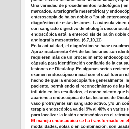
Una variedad de procedimientos radiológica ( ent
marcados, arteriografía mesentérica) y endoscóp
enteroscopía de balón doble o “push enteroscopy
diagnóstico de estas lesiones. La cápsula video
con sangrado digestivo de etiología desconocida
endoscópica está la enteroclisis de balón doble o
angiografía mesentérica. (6,7,10,11)
En la actualidad, el diagnóstico se hace usualm
Aproximadamente 49% de las lesiones son identif
requieren más de un procedimiento endoscópico,
cápsula para identificación confiable de la causa
lesiones de Dieulafoy. En algunas series reciente
examen endoscópico inicial con el cual fueron ide
hecho de que la endoscopía fue generalmente lle
paciente, permitiendo el reconocimiento de las
influido en los resultados, el conocimiento que h
apariencia endoscópica de las lesiones de Dieulaf
vaso protruyente sin sangrado activo, y/o un coá
terapia endoscópica va del 9% al 40% en varios r
para localizar la lesión endoscópica en el retrata
El manejo endoscópico se ha transformado en el 
modalidades, solas o en combinación, son usadas