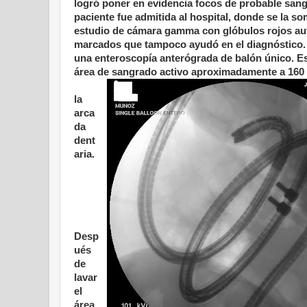
logró poner en evi
dencia focos de probable sang
paciente fue admitida al hospital, donde se la so
estudio de cámara gamma con glóbulos rojos au
marcados que tampoco ayudó en el diagnóstico. 
una enteroscopía anterógrada de balón único. E
área de sangrado activo aproximadamente a 160
la
arca
da
dent
aria.
Desp
ués
de
lavar
el
área