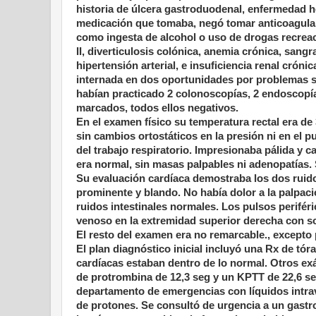
historia de úlcera gastroduodenal, enfermedad he
medicación que tomaba, negó tomar anticoagulant
como ingesta de alcohol o uso de drogas recreac
II, diverticulosis colónica, anemia crónica, sang
hipertensión arterial, e insuficiencia renal crón
internada en dos oportunidades por problemas sim
habían practicado 2 colonoscopías, 2 endoscopía
marcados, todos ellos negativos.
En el examen físico su temperatura rectal era de
sin cambios ortostáticos en la presión ni en el p
del trabajo respiratorio. Impresionaba pálida y 
era normal, sin masas palpables ni adenopatías.
Su evaluación cardíaca demostraba los dos ruido
prominente y blando. No había dolor a la palpac
ruidos intestinales normales. Los pulsos perifér
venoso en la extremidad superior derecha con sop
El resto del examen era no remarcable., excepto 
El plan diagnóstico inicial incluyó una Rx de tó
cardíacas estaban dentro de lo normal. Otros ex
de protrombina de 12,3 seg y un KPTT de 22,6 se
departamento de emergencias con líquidos intra
de protones. Se consultó de urgencia a un gastr