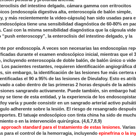
eroclisis del intestino delgado, cámara gamma con eritrocitos
icos (endoscopía digestiva alta, enteroscopía de balón simple,
, y más recientemente la video-cápsula) han sido usadas para e
-endoscópica tiene una sensibilidad diagnóstica de 60-80% en pa
. Casi con la misma sensibilidad diagnóstica que la cápsula vid
 “push enteroscopy”, la enteroclisis del intestino delgado, y la
ente por endoscopía. A veces son necesarias las endoscopías rep
icadas durante el examen endoscópico inicial, mientras que el
 incluyendo enteroscopía de doble balón, de balón único o vide
. Los pacientes restantes, requieren identificación angiográfica d
s, sin embargo, la identificación de las lesiones fue más certera 
ntificadas el 90 a 95% de las lesiones de Dieulafoy. Esto es atri
vado a cabo dentro de las primeras 2 horas después de la admis
 lesiones sangrando activamente. Puede también, sin embargo ha
oy se tiene de esta entidad, y la experiencia de los endoscopista
oy varía y puede consistir en un sangrado arterial activo pulsáti
gulo adherente sobre la lesión. El riesgo de resangrado después
eportes. El tatuaje endoscópico con tinta china ha sido de mucha
miento o en la intervención quirúrgica. (4,6,7,8,9)
approach standard para el tratamiento de estas lesiones.
Varias
 para el control de la hemorragia, incluyendo
epinefrina o la in