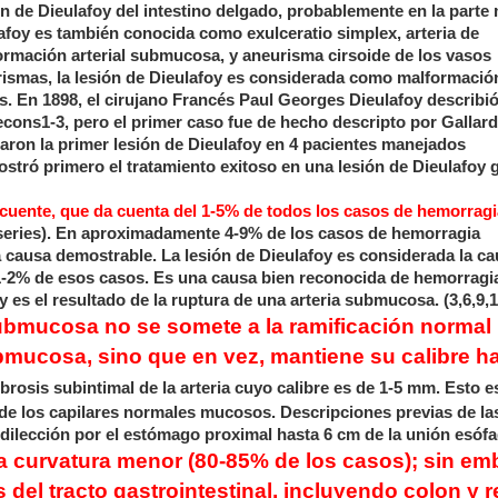
ón de Dieulafoy del intestino delgado, probablemente en la parte
ulafoy es también conocida como exulceratio simplex, arteria de
lformación arterial submucosa, y aneurisma cirsoide de los vasos
urismas, la lesión de Dieulafoy es considerada como malformació
 En 1898, el cirujano Francés Paul Georges Dieulafoy describió
econs1-3, pero el primer caso fue de hecho descripto por Gallard
caron la primer lesión de Dieulafoy en 4 pacientes manejados
tró primero el tratamiento exitoso en una lesión de Dieulafoy g
ecuente, que da cuenta del 1-5% de todos los casos de hemorragi
series). En aproximadamente 4-9% de los casos de hemorragia
a causa demostrable. La lesión de Dieulafoy es considerada la c
 1-2% de esos casos. Es una causa bien reconocida de hemorragi
 y es el resultado de la ruptura de una arteria submucosa. (3,6,9,1
a submucosa no se somete a la ramificación normal
bmucosa, sino que en vez, mantiene su calibre ha
fibrosis subintimal de la arteria cuyo calibre es de 1-5 mm. Esto e
de los capilares normales mucosos. Descripciones previas de la
edilección por el estómago proximal hasta 6 cm de la unión esóf
a curvatura menor (80-85% de los casos); sin em
del tracto gastrointestinal, incluyendo colon y r