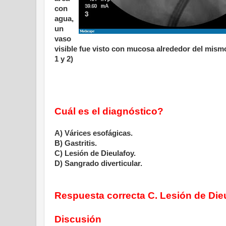
con
agua,
un
vaso
visible fue visto con mucosa alrededor del mismo
1 y 2)
Cuál es el diagnóstico?
A) Várices esofágicas.
B) Gastritis.
C) Lesión de Dieulafoy.
D) Sangrado diverticular.
Respuesta correcta C. Lesión de Die
Discusión