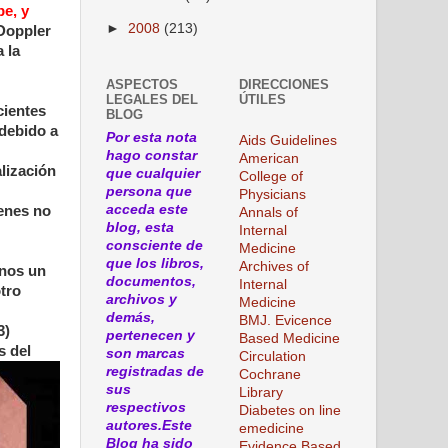
be, y
►
2008
(213)
 Doppler
 la
ASPECTOS
DIRECCIONES
LEGALES DEL
ÚTILES
cientes
BLOG
 debido a
Por esta nota
Aids Guidelines
hago constar
American
lización
que cualquier
College of
persona que
Physicians
acceda este
ienes no
Annals of
blog, esta
Internal
consciente de
Medicine
que los libros,
Archives of
enos un
documentos,
Internal
tro
archivos y
Medicine
demás,
BMJ. Evicence
3)
pertenecen y
Based Medicine
s del
son marcas
Circulation
registradas de
Cochrane
sus
Library
respectivos
Diabetes on line
autores.Este
emedicine
Blog ha sido
Evidence Based