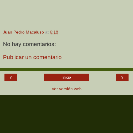
Juan Pedro Macaluso
at
6:18
No hay comentarios:
Publicar un comentario
‹
›
Inicio
Ver versión web