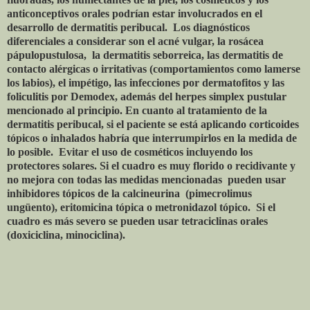
anticonceptivos orales podrían estar involucrados en el
desarrollo de dermatitis peribucal.
Los diagnósticos
diferenciales a considerar son el acné vulgar, la rosácea
pápulopustulosa,
la dermatitis seborreica, las dermatitis de
contacto alérgicas o irritativas (comportamientos como lamerse
los labios), el impétigo, las infecciones por dermatofitos y las
foliculitis por Demodex, además del herpes simplex pustular
mencionado al principio. En cuanto al tratamiento de la
dermatitis peribucal, si el paciente se está aplicando corticoides
tópicos o inhalados habría que interrumpirlos en la medida de
lo posible.
Evitar el uso de cosméticos incluyendo los
protectores solares. Si el cuadro es muy florido o recidivante y
no mejora con todas las medidas mencionadas
pueden usar
inhibidores tópicos de la calcineurina
(pimecrolimus
ungüento), eritomicina tópica o metronidazol tópico.
Si el
cuadro es más severo se pueden usar tetraciclinas orales
(doxiciclina, minociclina).