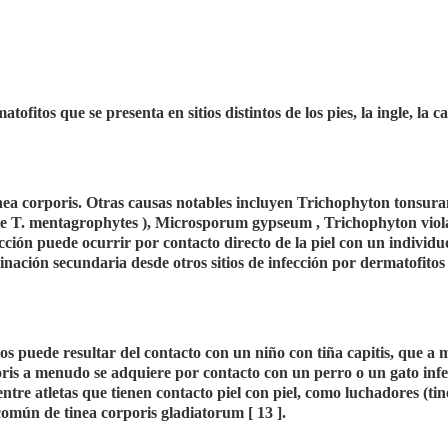
fitos que se presenta en sitios distintos de los pies, la ingle, la ca
ea corporis. Otras causas notables incluyen Trichophyton tonsura
nte T. mentagrophytes ), Microsporum gypseum , Trichophyton vio
ción puede ocurrir por contacto directo de la piel con un individu
nación secundaria desde otros sitios de infección por dermatofitos 
tos puede resultar del contacto con un niño con tiña capitis, que a
oris a menudo se adquiere por contacto con un perro o un gato infe
ntre atletas que tienen contacto piel con piel, como luchadores (tin
común de tinea corporis gladiatorum [ 13 ].