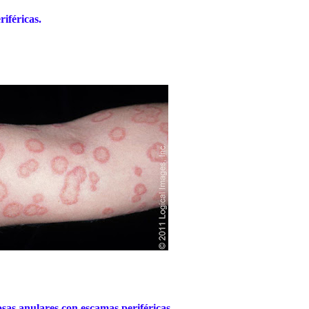
iféricas.
sas anulares con escamas periféricas.