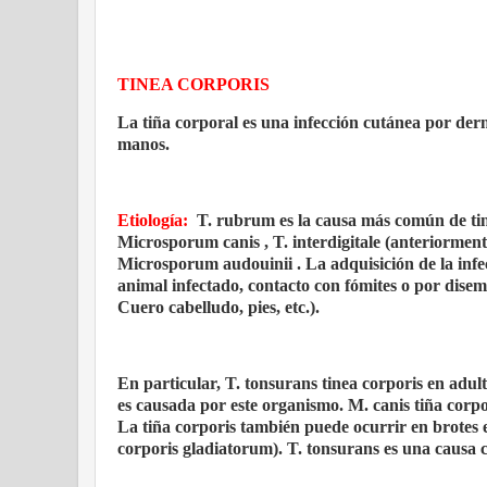
TINEA CORPORIS
La tiña corporal es una infección cutánea por dermato
manos.
Etiología:
T. rubrum es la causa más común de tin
Microsporum canis , T. interdigitale (anteriorme
Microsporum audouinii . La adquisición de la infec
animal infectado, contacto con fómites o por disemi
Cuero cabelludo, pies, etc.).
En particular, T. tonsurans tinea corporis en adul
es causada por este organismo. M. canis tiña corp
La tiña corporis también puede ocurrir en brotes e
corporis gladiatorum). T. tonsurans es una causa 