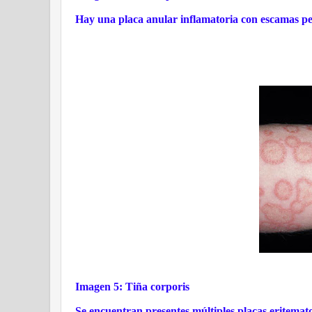
Hay una placa anular inflamatoria con escamas per
Imagen 5: Tiña corporis
Se encuentran presentes múltiples placas eritemato