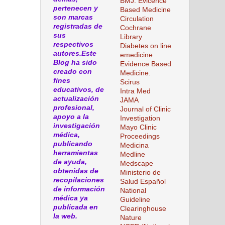
BMJ. Evicence
pertenecen y
Based Medicine
son marcas
Circulation
registradas de
Cochrane
sus
Library
respectivos
Diabetes on line
autores.Este
emedicine
Blog ha sido
Evidence Based
creado con
Medicine.
fines
Scirus
educativos, de
Intra Med
actualización
JAMA
profesional,
Journal of Clinic
apoyo a la
Investigation
investigación
Mayo Clinic
médica,
Proceedings
publicando
Medicina
herramientas
Medline
de ayuda,
Medscape
obtenidas de
Ministerio de
recopilaciones
Salud Español
de información
National
médica ya
Guideline
publicada en
Clearinghouse
la web.
Nature