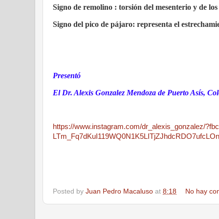
Signo de remolino : torsión del mesenterio y de los
Signo del pico de pájaro: representa el estrechami
Presentó
El Dr. Alexis Gonzalez Mendoza de Puerto Asís, Co
https://www.instagram.com/dr_alexis_gonzalez/?fb
LTm_Fq7dKuI119WQ0N1K5LITjZJhdcRDO7ufcLOn
Posted by
Juan Pedro Macaluso
at
8:18
No hay co