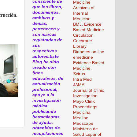
consciente de
Medicine
que los libros,
Archives of
documentos,
Internal
trucción.
archivos y
Medicine
demás,
BMJ. Evicence
pertenecen y
Based Medicine
son marcas
Circulation
registradas de
Cochrane
sus
Library
respectivos
Diabetes on line
autores.Este
emedicine
Blog ha sido
Evidence Based
creado con
Medicine.
fines
Scirus
educativos, de
Intra Med
actualización
JAMA
profesional,
Journal of Clinic
apoyo a la
Investigation
investigación
Mayo Clinic
médica,
Proceedings
publicando
Medicina
herramientas
Medline
de ayuda,
Medscape
obtenidas de
Ministerio de
recopilaciones
Salud Español