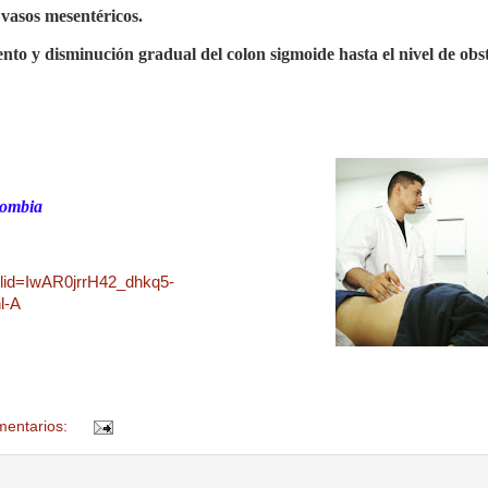
 vasos mesentéricos.
ento y disminución gradual del colon sigmoide hasta el nivel de obs
lombia
clid=IwAR0jrrH42_dhkq5-
l-A
mentarios: