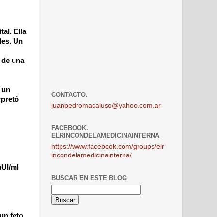
al. Ella
les. Un
s de una
e un
CONTACTO.
rpretó
juanpedromacaluso@yahoo.com.ar
FACEBOOK.
ELRINCONDELAMEDICINAINTERNA
https://www.facebook.com/groups/elr
incondelamedicinainterna/
mUI/ml
BUSCAR EN ESTE BLOG
un feto