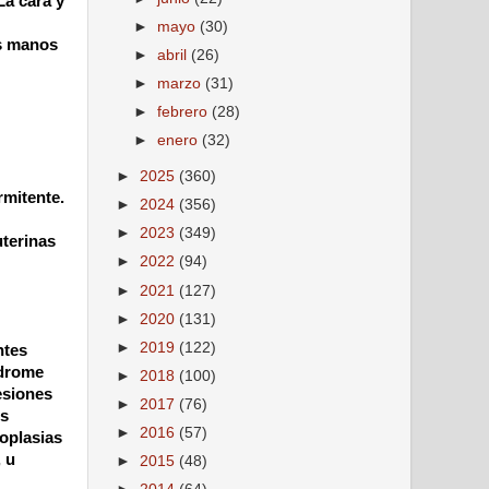
La cara y
►
mayo
(30)
as manos
►
abril
(26)
►
marzo
(31)
►
febrero
(28)
►
enero
(32)
►
2025
(360)
rmitente.
►
2024
(356)
►
2023
(349)
uterinas
►
2022
(94)
►
2021
(127)
►
2020
(131)
►
2019
(122)
ntes
ndrome
►
2018
(100)
lesiones
►
2017
(76)
es
►
2016
(57)
eoplasias
 u
►
2015
(48)