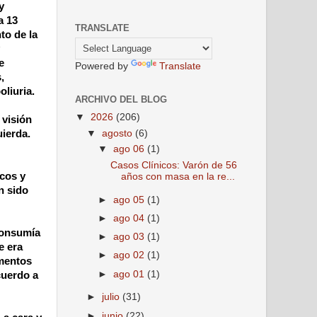
y
a 13
TRANSLATE
to de la
e
Powered by
Translate
,
oliuria.
ARCHIVO DEL BLOG
▼
2026
(206)
 visión
▼
agosto
(6)
uierda.
▼
ago 06
(1)
Casos Clínicos: Varón de 56
icos y
años con masa en la re...
n sido
►
ago 05
(1)
►
ago 04
(1)
consumía
►
ago 03
(1)
e era
►
ago 02
(1)
amentos
►
ago 01
(1)
cuerdo a
►
julio
(31)
►
junio
(22)