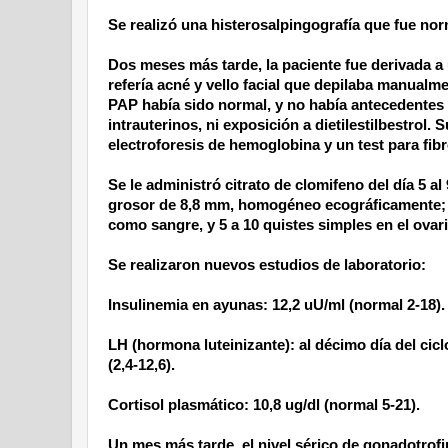
Se realizó una histerosalpingografía que fue nor
Dos meses más tarde, la paciente fue derivada a u
refería acné y vello facial que depilaba manualm
PAP había sido normal, y no había antecedentes
intrauterinos, ni exposición a dietilestilbestrol
electroforesis de hemoglobina y un test para fib
Se le administró citrato de clomifeno del día 5 a
grosor de
8,8 mm
, homogéneo ecográficamente; e
como sangre, y
5 a
10 quistes simples en el ovar
Se realizaron nuevos estudios de laboratorio:
Insulinemia en ayunas: 12,2 uU/ml (normal 2-18).
LH (hormona luteinizante): al décimo día del cicl
(2,4-12,6).
Cortisol plasmático: 10,8 ug/dl (normal 5-21).
Un mes más tarde, el nivel sérico de gonadotrof