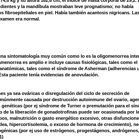
e
74,8 kg
y su altura
162,6 cm
, el índice de masa corporal de 29,2. 
s dientes y la mandíbula mostraban leve prognatismo; no había
pos fibroepiteliales en piel. Había también acantosis nigricans. L
xamen era normal.
una sintomatología muy común como lo es la oligomenorrea inte
amenorrea es amplio e incluye causas fisiológicas, tales como el
 anatómicas, tales como el síndrome de Asherman (adherencias 
Esta paciente tenía evidencias de anovulación.
s ya sea ováricas o disregulación del ciclo de secreción de
omúnmente causada por destrucción autoinmune del ovario, age
s genéticas (por ej síndrome de Turner o premutación para el sí
itmo de la liberación de gonadotrofinas puede ser ocasionada por 
ambos, malnutrición o gasto energético excesivo, otras disfuncion
idea, hipercortisolemia, o exceso de hormona de crecimiento), n
rogénicas (por ej uso de estrógenos, progestágenos, andrógenos,
1)