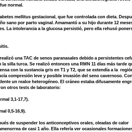
 fue normal.
betes mellitus gestacional, que fue controlada con dieta. Despu
niño sano por parto vaginal. Amamantó a su hijo durante 12 meses
 La intolerancia a la glucosa persistió, pero ella rehusó poner
itis.
realizó una TAC de senos paranasales debido a persistentes cef
n la silla turca. Se realizó entonces una RMN 11 días más tarde q
ensa con la sustancia gris en T1 y T2, que se extendía a la
regió
ucía compresión leve y posible invasión del seno cavernoso. Con
idente un realce heterogéneo. El cráneo estaba difusamente eng
on otros tests de laboratorio:
rmal 3,1-17,7).
mal 0,5-16,9).
pués de suspender los anticonceptivos orales, oleadas de calor
menorrea de casi 1 año. Ella refería ver ocasionales formacione