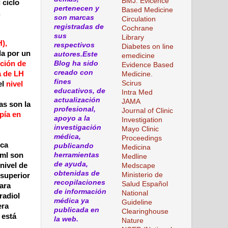
BMJ. Evicence
 ciclo
pertenecen y
Based Medicine
,
son marcas
Circulation
registradas de
Cochrane
sus
Library
),
respectivos
Diabetes on line
a por un
autores.Este
emedicine
Blog ha sido
ción de
Evidence Based
creado con
a de LH
Medicine.
fines
Scirus
el
nivel
educativos, de
Intra Med
actualización
JAMA
as son la
profesional,
Journal of Clinic
opía en
apoyo a la
Investigation
investigación
Mayo Clinic
médica,
Proceedings
ica
publicando
Medicina
herramientas
/ml son
Medline
de ayuda,
nivel de
Medscape
obtenidas de
Ministerio de
 superior
recopilaciones
Salud Español
ara
de información
National
radiol
médica ya
Guideline
era
publicada en
Clearinghouse
 está
la web.
Nature