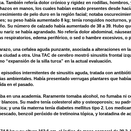
ca. También refería dolor crónico y rigidez en rodillas, hombros, 
azos en manos, los cuales habían estado presentes desde hací
ecimiento de pelo duro en la región facial; notaba oscurecimien
ingles; su peso había aumentado
8 kg
; tenía ronquidos nocturnos, y
eño. Su número de calzado había aumentado de
38 a
39. Hubo qu
 su nariz se había agrandado. No refería dolor abdominal, náuseas
s respiratorios, edema periférico, o sed o hambre excesivos, o p
azo, una cefalea aguda punzante, asociada a alteraciones en la
 ciudad a otra. Una TAC de cerebro mostró sinusitis frontal izq
“expansión de la silla turca” en la actual evaluación.
episodios intermitentes de sinusitis aguda, tratada con antibiót
ias ambientales. Había presentado verrugas plantares que había
ída en el pasado.
ajaba en una academia. Raramente tomaba alcohol, no fumaba ni 
y blancos. Su madre tenía colesterol alto y osteoporosis; su padr
tica; y una tía materna tenía diabetes mellitus tipo 2. Los medic
pescado, benzoil peróxido de tretinoina tópica, y loratadina de a