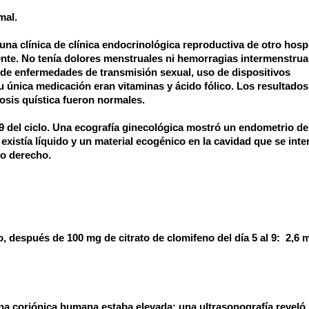
mal.
na clínica de clínica endocrinológica reproductiva de otro hospit
ente. No tenía dolores menstruales ni hemorragias intermenstrua
 de enfermedades de transmisión sexual, uso de dispositivos
. Su única medicación eran vitaminas y ácido fólico. Los resultado
rosis quística fueron normales.
l 9 del ciclo. Una ecografía ginecológica mostró un endometrio d
xistía líquido y un material ecogénico en la cavidad que se inte
io derecho.
o, después de 100 mg de citrato de clomifeno del día 5 al 9:
2,6 
ina coriónica humana estaba elevada; una ultrasonografía reveló 