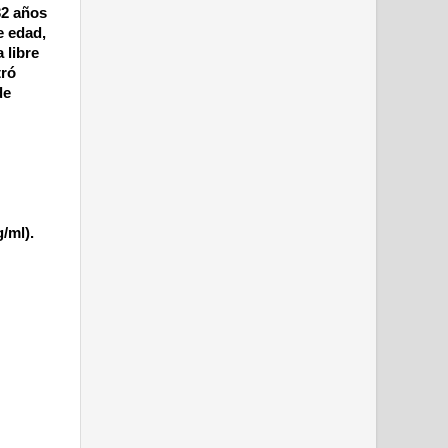
32 años
e edad,
 libre
tró
de
/ml).