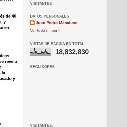
VISITANTES
és de 40
DATOS PERSONALES
, y
Juan Pedro Macaluso
se en
Ver todo mi perfil
VISTAS DE PÁGINA EN TOTAL
18,832,830
aleas
ue reveló
SEGUIDORES
n
 la
rosado y
s
VISITANTES.