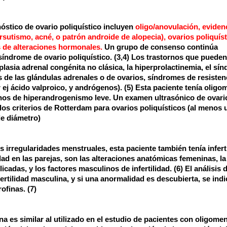
nóstico de ovario poliquístico incluyen
oligo/anovulación, eviden
sutismo, acné, o patrón androide de alopecia), ovarios poliquís
as de alteraciones hormonales.
Un grupo de consenso continúa
 síndrome de ovario poliquístico. (3,4) Los trastornos que pueden
rplasia adrenal congénita no clásica, la hiperprolactinemia, el sí
 de las glándulas adrenales o de ovarios, síndromes de resisten
 ej ácido valproico, y andrógenos). (5) Esta paciente tenía olig
ignos de hiperandrogenismo leve. Un examen ultrasónico de ovario
los criterios de Rotterdam para ovarios poliquísticos (al menos 
e diámetro)
irregularidades menstruales, esta paciente también tenía inferti
dad en las parejas, son las alteraciones anatómicas femeninas, la
icadas, y los factores masculinos de infertilidad. (6) El análisis d
fertilidad masculina, y si una anormalidad es descubierta, se indi
ofinas. (7)
na es similar al utilizado en el estudio de pacientes con oligome