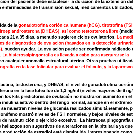
ción del paciente debe establecer la duración de la extensión del
a de enfermedades de transmisión sexual, medicamentos utilizados
dida de la
gonadotrofina coriónica humana (hCG), tirotrofina (TSH
hidroepiandrosterona (DHEAS), así como testosterona libre
(medid
 cada
21 a
35 días, a menudo sugieren ciclos ovulatorios.
La medi
les de diagnóstico de ovulación (basados en la detección urinari
)
,
pueden ayudar. La ovulación puede ser confirmada midiendo 
.
La histerosalpingografía es llevada a cabo para asegurarse la
mo cualquier anomalía estructural uterina. Otras pruebas utilizad
grafía en la fase folicular para evaluar el folículo, y la laparosc
actina, testosterona, y DHEAS; el nivel de gonadotrofina corión
rona en la fase lútea fue de 1,3 ng/ml (niveles mayores de 6 ng
on los kits predictores de ovulación no mostraron aumento en el 
e insulina estuvo dentro del rango normal, aunque en el extremo
 se muestran niveles de glucemia realizados simultáneamente, p
 clomifeno mostró niveles de FSH normales, y bajos niveles de est
s de malnutrición o ejercicio excesivo.
La histreosalpingografía 
 hallazgos son sugestivos de alteraciones en la pituitaria ya que
la producción de estradiol esté disminuida, impresionando como