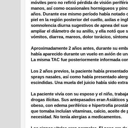
móviles pero no refirió pérdida de visión periféri
manos, así como ocasionales hormigueos y pinch
años. Durante ese mismo período había notado cr
piel en la región posterior del cuello, axilas e 
somnolencia diurna sugestivos de apnea del su
ampliar el diámetro de su anillo, y ella notó que
vómitos, diarrea, mareos, dolor torácico, síntoma
Aproximadamente 2 años antes, durante su embar
había aparecido durante un vuelo en avión de una
La misma TAC fue posteriormente informada como 
Los 2 años previos, la paciente había presentado 
sprays nasales, así como había presentado alerg
escindidas. Una muela del juicio había sido extra
La paciente vivía con su esposo y el niño, trab
drogas ilícitas. Sus antepasados eran Asiáticos 
obeso, con edema periférico e hipertrofia prostá
que tomaba incluían vitaminas, calcio, aceite de 
necesidad. No tenía alergias a medicamentos.