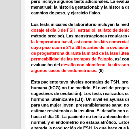
pero incluye algunos tests adicionales. La evalua
menstrual; la historia gestacional; y la histori
cambios de peso, y ejercicio físico.
Los tests iniciales de laboratorio incluyen la me
dosaje el día 3 de FSH, estradiol, sulfato de de
método preciso). Las menstruaciones regulares
la temperatura basal, así como los kits comercia
cuyo pico ocurre
24 a
36 hs antes de la
ovulación
de progesterona durante la mitad de la fase lútea
permeabilidad de las trompas de Falopio
, así co
evaluación del
desafío con clomifeno, la ultrasono
algunos casos de endometriosis.
(8)
Esta paciente tuvo niveles normales de TSH, prol
humana (hCG) no fue medido. El nivel de progeste
sugestivos de ovulación). Los tests realizados c
hormona luteinizante (LH). Un nivel en ayunas d
para una mujer joven, presumiblemente sana; no
estimar resistencia a la insulina. El desafío con
hacia el día 10. La paciente no tenía antecedente
normal, y el endometrio no estaba atrófico. Estos
alterada la producción de FSH, lo que hace que 