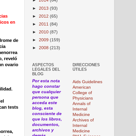
►
2014
(64)
►
2013
(93)
cias
►
2012
(65)
ticos en
►
2011
(84)
►
2010
(87)
►
2009
(159)
ndrome de
cia
►
2008
(213)
omenorrea
, reveló
un ovario
ASPECTOS
DIRECCIONES
LEGALES DEL
ÚTILES
BLOG
Por esta nota
Aids Guidelines
hago constar
American
lidad.
que cualquier
College of
persona que
Physicians
el
acceda este
Annals of
can tests
blog, esta
Internal
consciente de
Medicine
que los libros,
Archives of
documentos,
Internal
archivos y
Medicine
norrea,
demás,