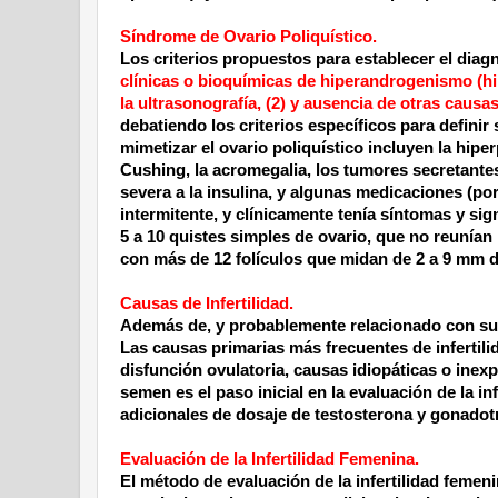
Síndrome de Ovario Poliquístico.
Los criterios propuestos para establecer el diag
clínicas o bioquímicas de hiperandrogenismo (hir
la ultrasonografía, (2) y ausencia de otras caus
debatiendo los criterios específicos para definir
mimetizar el ovario poliquístico incluyen la hipe
Cushing, la acromegalia, los tumores secretantes
severa a la insulina, y algunas medicaciones (por
intermitente, y clínicamente tenía síntomas y s
5 a
10 quistes simples de ovario, que no reunían 
con más de 12 folículos que midan de
2 a
9 mm
d
Causas de Infertilidad.
Además de, y probablemente relacionado con sus 
Las causas primarias más frecuentes de infertili
disfunción ovulatoria, causas idiopáticas o inexpl
semen es el paso inicial en la evaluación de la in
adicionales de dosaje de testosterona y gonadotr
Evaluación de la Infertilidad Femenina.
El método de evaluación de la infertilidad femeni