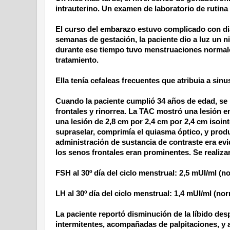
intrauterino. Un examen de laboratorio de rutina
El curso del embarazo estuvo complicado con dia
semanas de gestación, la paciente dio a luz un 
durante ese tiempo tuvo menstruaciones normales.
tratamiento.
Ella tenía cefaleas frecuentes que atribuia a sinus
Cuando la paciente cumplió 34 años de edad, se 
frontales y rinorrea. La TAC mostró una lesión e
una lesión de
2,8 cm
por
2,4 cm
por
2,4 cm
isoint
supraselar, comprimía el quiasma óptico, y prod
administración de sustancia de contraste era ev
los senos frontales eran prominentes. Se realizar
FSH al 30º día del ciclo menstrual: 2,5 mUI/ml (no
LH al 30º día del ciclo menstrual: 1,4 mUI/ml (nor
La paciente reportó disminución de la líbido des
intermitentes, acompañadas de palpitaciones, y a