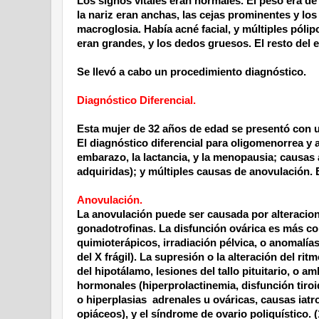
Los signos vitales eran normales. El peso era d
la nariz eran anchas, las cejas prominentes y lo
macroglosia.
Había acné facial, y múltiples póli
eran grandes, y los dedos gruesos. El resto
del
e
Se llevó a cabo un procedimiento diagnóstico.
Diagnóstico Diferencial.
Esta mujer de 32 años de edad se presentó con 
El diagnóstico diferencial para oligomenorrea y 
embarazo, la lactancia, y la menopausia; causas
adquiridas); y múltiples causas de anovulación. 
Anovulación.
La anovulación puede ser causada por alteracione
gonadotrofinas. La disfunción ovárica es más c
quimioterápicos, irradiación pélvica, o anomalía
del X frágil). La supresión o la alteración del r
del hipotálamo, lesiones del tallo pituitario, o 
hormonales (hiperprolactinemia, disfunción tiro
o hiperplasias
adrenales u ováricas, causas iat
opiáceos), y el síndrome de ovario poliquístico.
(