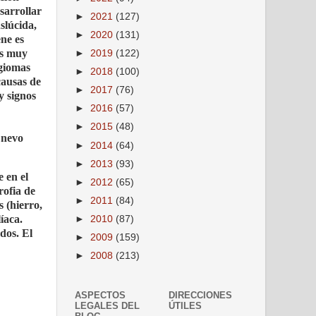
esarrollar
►
2021
(127)
slúcida,
►
2020
(131)
ene es
Es muy
►
2019
(122)
ngiomas
►
2018
(100)
causas de
►
2017
(76)
y signos
►
2016
(57)
►
2015
(48)
 nevo
►
2014
(64)
►
2013
(93)
 en el
►
2012
(65)
rofia de
►
2011
(84)
s (hierro,
íaca.
►
2010
(87)
dos. El
►
2009
(159)
►
2008
(213)
ASPECTOS
DIRECCIONES
LEGALES DEL
ÚTILES