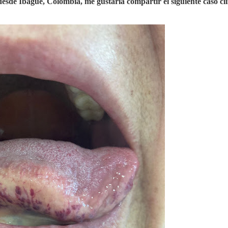
sde Ibagué, Colombia, me gustaría compartir el siguiente caso clí