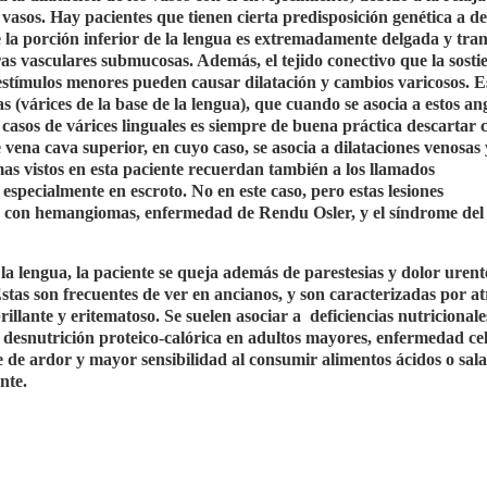
os vasos. Hay pacientes que tienen cierta predisposición genética a d
e la porción inferior de la lengua es extremadamente delgada y tran
ras vasculares submucosas. Además, el tejido conectivo que la sosti
o estímulos menores pueden causar dilatación y cambios varicosos. 
s (várices de la base de la lengua), que cuando se asocia a estos a
os de várices linguales es siempre de buena práctica descartar 
ena cava superior, en cuyo caso, se asocia a dilataciones venosas 
as vistos en esta paciente recuerdan también a los llamados
specialmente en escroto. No en este caso, pero estas lesiones
es con hemangiomas, enfermedad de Rendu Osler, y el síndrome del
a lengua, la paciente se queja además de parestesias y dolor urente
 Estas son frecuentes de ver en ancianos, y son caracterizadas por at
 brillante y eritematoso. Se suelen asociar a
deficiencias nutricionale
, desnutrición proteico-calórica en adultos mayores, enfermedad cel
se de ardor y mayor sensibilidad al consumir alimentos ácidos o sala
nte.