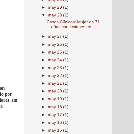
►
may 29
(1)
▼
may 28
(1)
Casos Clínicos: Mujer de 71
años con lesiones en l...
►
may 27
(1)
►
may 26
(1)
►
may 25
(1)
►
may 24
(1)
►
may 23
(1)
►
may 22
(1)
►
may 21
(1)
con
►
may 20
(1)
do por
►
may 19
(1)
ores, sin
 a
►
may 18
(1)
►
may 17
(1)
►
may 16
(1)
►
may 15
(1)