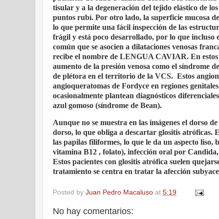
tisular y a la degeneración del tejido elástico de l
puntos rubí. Por otro lado, la superficie mucosa d
lo que permite una fácil inspección de las estructu
frágil y está poco desarrollado, por lo que inclus
común que se asocien a dilataciones venosas franca
recibe el nombre de LENGUA CAVIAR. En estos cas
aumento de la presión venosa como el síndrome de v
de plétora en el territorio de la VCS.
Estos angiom
angioqueratomas de Fordyce en regiones genitales e
ocasionalmente plantean diagnósticos diferencial
azul gomoso (síndrome de Bean).
Aunque no se muestra en las imágenes el dorso de l
dorso, lo que obliga a descartar glositis atróficas.
las papilas filiformes, lo que le da un aspecto liso,
vitamina B12 , folato), infección oral por Candida
Estos pacientes con glositis atrófica suelen quejar
tratamiento se centra en tratar la afección subyace
Posted by
Juan Pedro Macaluso
at
5:19
No hay comentarios: