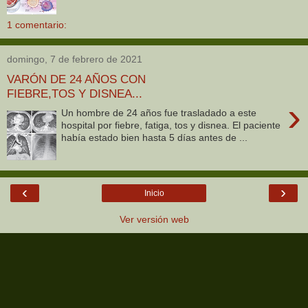
1 comentario:
domingo, 7 de febrero de 2021
VARÓN DE 24 AÑOS CON
FIEBRE,TOS Y DISNEA...
›
Un hombre de 24 años fue trasladado a este
hospital por fiebre, fatiga, tos y disnea. El paciente
había estado bien hasta 5 días antes de ...
‹
›
Inicio
Ver versión web