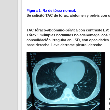
Figura 1. Rx de tórax normal.
Se solicitó TAC de tórax, abdomen y pelvis con c
TAC tóraco-abdómino-pélvica con contraste EV:
Tórax : múltiples nodulillos no adenomegalicos 
consolidación irregular en LSD, con opacidades 
base derecha. Leve derrame pleural derecho.