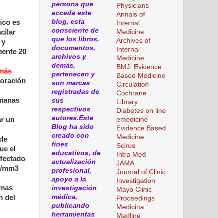
persona que
Physicians
acceda este
Annals of
blog, esta
ico es
Internal
consciente de
Medicine
cilar
que los libros,
Archives of
 y
documentos,
Internal
mente 20
archivos y
Medicine
demás,
BMJ. Evicence
 más
pertenecen y
Based Medicine
toración
son marcas
Circulation
registradas de
Cochrane
emanas
sus
Library
respectivos
Diabetes on line
autores.Este
emedicine
ar un
Blog ha sido
Evidence Based
creado con
Medicine.
 de
fines
Scirus
ue el
educativos, de
Intra Med
nfectado
actualización
JAMA
00/mm3
profesional,
Journal of Clinic
apoyo a la
Investigation
rmas
investigación
Mayo Clinic
médica,
n del
Proceedings
publicando
Medicina
herramientas
Medline