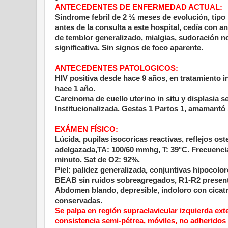
ANTECEDENTES DE ENFERMEDAD ACTUAL:
Síndrome febril de 2 ½ meses de evolución, tipo 
antes de la consulta a este hospital, cedía con 
de temblor generalizado, mialgias, sudoración n
significativa. Sin signos de foco aparente.
ANTECEDENTES PATOLOGICOS:
HIV positiva desde hace 9 años, en tratamiento i
hace 1 año.
Carcinoma de cuello uterino in situ y displasia s
Institucionalizada. Gestas 1 Partos 1, amamantó
EXÁMEN FÍSICO:
Lúcida, pupilas isocoricas reactivas, reflejos o
adelgazada,TA: 100/60 mmhg, T: 39°C. Frecuencia 
minuto. Sat de O2: 92%.
Piel: palidez generalizada, conjuntivas hipocolo
BEAB sin ruidos sobreagregados, R1-R2 presente
Abdomen blando, depresible, indoloro con cicatri
conservadas.
Se palpa en región supraclavicular izquierda ex
consistencia semi-pétrea, móviles, no adheridos