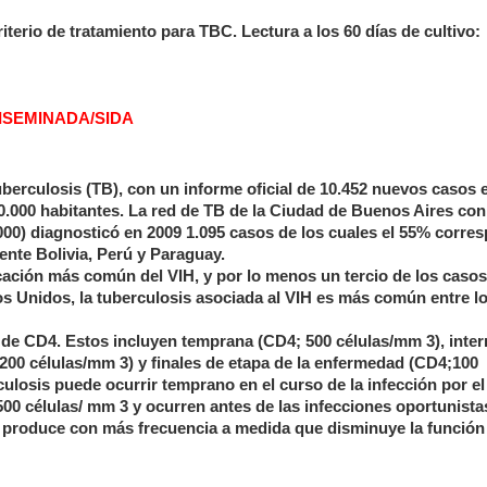
riterio de tratamiento para TBC. Lectura a los 60 días de cultivo:
ISEMINADA/SIDA
berculosis (TB), con un informe oficial de 10.452 nuevos casos 
00.000 habitantes. La red de TB de la Ciudad de Buenos Aires co
0.000) diagnosticó en 2009 1.095 casos de los cuales el 55% corre
nte Bolivia, Perú y Paraguay.
icación más común del VIH, y por lo menos un tercio de los caso
os Unidos, la tuberculosis asociada al VIH es más común entre l
o de CD4. Estos incluyen temprana (CD4; 500 células/mm 3), inte
00 células/mm 3) y finales de etapa de la enfermedad (CD4;100
ulosis puede ocurrir temprano en el curso de la infección por el
00 células/ mm 3 y ocurren antes de las infecciones oportunista
e produce con más frecuencia a medida que disminuye la función