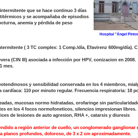
intermitente que se hace continuo 3 días
antitérmicos y se acompañaba de episodios
octurna, anemia y pérdida de peso
Hospital "Ángel Pinto
ntermitente ( 3 TC complex: 1 Comp./día, Efavirenz 600mg/día).
C
evera (CIN III) asociada a infección por HPV, conizacion en 2008.
 1 mes.
steotendinosos y sensibilidad conservada en los 4 miembros, mial
cardíaca: 110 por minuto regular. Frecuencia respiratoria: 18 p
readas, mucosas normo hidratadas, orofaringe sin particularidad
s en los 4 focos normofoneticos, silencios impresionan libres.
ces de lesiones de auto agresion, RHA +, catarsis y diuresis
tendido a región anterior de cuello, un conglomerado ganglionar 
 a planos profundos, doloroso, de 3 x 2 cm aproximadamente.