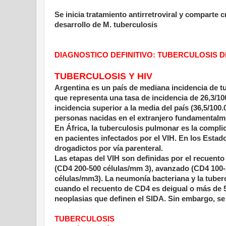
Se inicia tratamiento antirretroviral y comparte c
desarrollo de M. tuberculosis
DIAGNOSTICO DEFINITIVO: TUBERCULOSIS D
TUBERCULOSIS Y HIV
Argentina es un país de mediana incidencia de tu
que representa una tasa de incidencia de 26,3/1
incidencia superior a la media del país (36,5/10
personas nacidas en el extranjero fundamentalme
En África, la tuberculosis pulmonar es la compl
en pacientes infectados por el VIH. En los Estad
drogadictos por vía parenteral.
Las etapas del VIH son definidas por el recuent
(CD4 200-500 células/mm 3), avanzado (CD4 100-2
células/mm3). La neumonía bacteriana y la tuberc
cuando el recuento de CD4 es deigual o más de 5
neoplasias que definen el SIDA. Sin embargo, s
TUBERCULOSIS