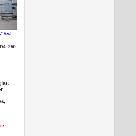
s" Azul
D4: 250
gias,
or
es,
de