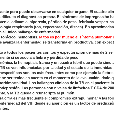
cuente pero puede observarse en cualquier órgano. El cuadro clín
 dificulta el diagnóstico precoz. El síndrome de impregnación ba
enia, adinamia, hiporexia, pérdida de peso, febrícula vespertina
logía respiratoria (tos, expectoración, disnea). En aproximada
n el único hallazgo de enfermedad.
r torácico, hemoptisis,
la tos es por mucho el síntoma pulmonar
ue avanza la enfermedad se transforma en productiva, con expec
to a todos los pacientes con tos y expectoración de más de 2 s
mente si se asocia a fiebre y pérdida de peso.
ónica, la hemoptisis franca y un cuadro febril que puede simul
 TB se ven influenciadas por la edad y el estado de la inmunidad.
nespecíficos son los más frecuentes como por ejemplo la fiebre
ebe ser tenida en cuenta en el momento de la evaluación, dado q
rbimortalidad. Los hallazgos clínicos de la TB en el paciente i
nodepresión. Las personas con niveles de linfocitos T CD4 de 2
e, y la TB queda circunscripta al pulmón.
sa cifra es más frecuente el compromiso extrapulmonar y las fo
enfermedad del VIH desde su aparición es un factor de predicció
ntes.