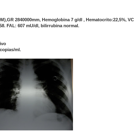
M),GR 2840000mm, Hemoglobina 7 g/dl , Hematocrito:22,5%, VC
. FAL: 607 mU/dl, bilirrubina normal.
ivo
copias/ml.