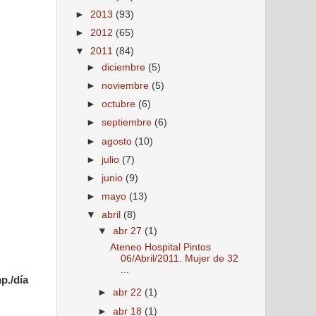
►
2013
(93)
►
2012
(65)
▼
2011
(84)
►
diciembre
(5)
►
noviembre
(5)
►
octubre
(6)
►
septiembre
(6)
►
agosto
(10)
►
julio
(7)
►
junio
(9)
►
mayo
(13)
▼
abril
(8)
▼
abr 27
(1)
Ateneo Hospital Pintos
06/Abril/2011. Mujer de 32
...
./día
►
abr 22
(1)
►
abr 18
(1)