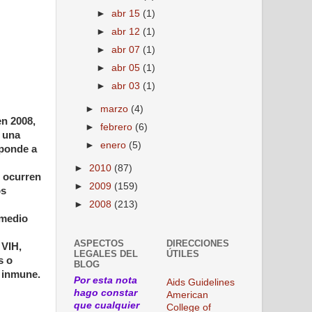
►
abr 15
(1)
►
abr 12
(1)
►
abr 07
(1)
►
abr 05
(1)
►
abr 03
(1)
►
marzo
(4)
en 2008,
►
febrero
(6)
n una
►
enero
(5)
sponde a
►
2010
(87)
s ocurren
►
2009
(159)
os
►
2008
(213)
rmedio
ASPECTOS
DIRECCIONES
 VIH,
LEGALES DEL
ÚTILES
s o
BLOG
 inmune.
Por esta nota
Aids Guidelines
hago constar
American
que cualquier
College of