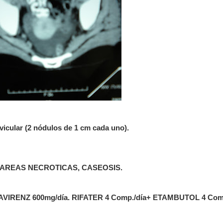
avicular (2 nódulos de 1 cm cada uno).
AREAS NECROTICAS, CASEOSIS.
VIRENZ 600mg/día. RIFATER 4 Comp./día+ ETAMBUTOL 4 Comp