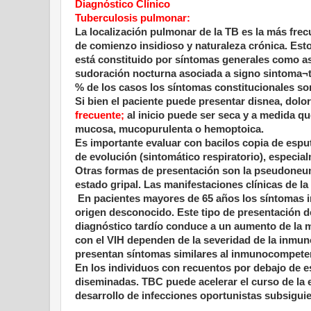
Diagnóstico Clínico
Tuberculosis pulmonar:
La localización pulmonar de la TB es la más fre
de comienzo insidioso y naturaleza crónica. Esto
está constituido por síntomas generales como ast
sudoración nocturna asociada a signo sintoma¬to
% de los casos los síntomas constitucionales so
Si bien el paciente puede presentar disnea, dolo
frecuente;
al inicio puede ser seca y a medida q
mucosa, mucopurulenta o hemoptoica.
Es importante evaluar con bacilos copia de espu
de evolución (sintomático respiratorio), especial
Otras formas de presentación son la pseudoneum
estado gripal. Las manifestaciones clínicas de la
En pacientes mayores de 65 años los síntomas i
origen desconocido. Este tipo de presentación d
diagnóstico tardío conduce a un aumento de la mo
con el VIH dependen de la severidad de la inmu
presentan síntomas similares al inmunocompetent
En los individuos con recuentos por debajo de e
diseminadas. TBC puede acelerar el curso de la 
desarrollo de infecciones oportunistas subsiguie