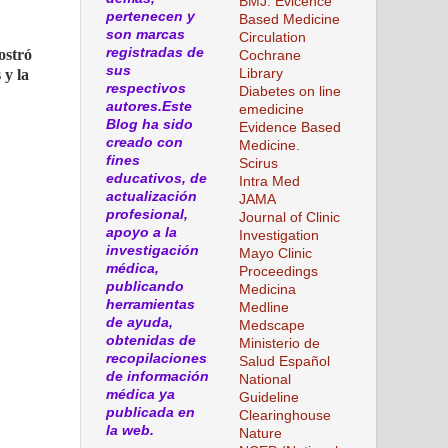
BMJ. Evicence
pertenecen y
Based Medicine
son marcas
Circulation
registradas de
ostró
Cochrane
sus
Library
 y la
respectivos
Diabetes on line
autores.Este
emedicine
Blog ha sido
Evidence Based
creado con
Medicine.
fines
Scirus
educativos, de
Intra Med
actualización
JAMA
profesional,
Journal of Clinic
apoyo a la
Investigation
investigación
Mayo Clinic
médica,
Proceedings
publicando
Medicina
herramientas
Medline
de ayuda,
Medscape
obtenidas de
Ministerio de
recopilaciones
Salud Español
de información
National
médica ya
Guideline
publicada en
Clearinghouse
la web.
Nature