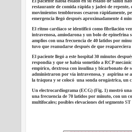
El paciente había estado en su estado de salud hab
restaurante de comida rápida y jadeó de repente, 
movimientos temblorosos cesaron rápidamente, pero
emergencia llegó después aproximadamente 4 minu
El ritmo cardíaco se identificó como fibrilación ve
intravenosa, amiodarona y un bolo de epinefrina s
amplios con una frecuencia de 40 latidos por minu
tuvo que reanudarse después de que reapareciera l
El paciente llegó a este hospital 30 minutos despu
respondía y que se había sometido a RCP mecánica
empírico, dextrosa con insulina y bicarbonato de 
administraron por vía intravenosa, y
aspirina se 
la tráquea y se colocó
una sonda orogástrica, un ca
Un electrocardiograma (ECG) (Fig. 1) mostró una a
una frecuencia de 70 latidos por minuto, con un 
multifocales; posibles elevaciones del segmento S