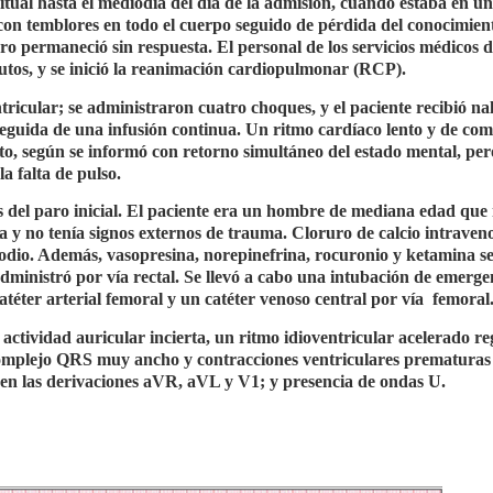
itual hasta el mediodía del día de la admisión, cuando estaba en un
con temblores en todo el cuerpo seguido de pérdida del conocimien
 permaneció sin respuesta. El personal de los servicios médicos 
tos, y se inició la reanimación cardiopulmonar (RCP).
ntricular; se administraron cuatro choques, y el paciente recibió n
eguida de una infusión continua. Un ritmo cardíaco lento y de com
to, según se informó con retorno simultáneo del estado mental, pe
a falta de pulso.
és del paro inicial. El paciente era un hombre de mediana edad que
 y no tenía signos externos de trauma. Cloruro de calcio intraven
sodio. Además, vasopresina, norepinefrina, rocuronio y ketamina s
administró por vía rectal. Se llevó a cabo una intubación de emerge
téter arterial femoral y un catéter venoso central por vía
femoral
ctividad auricular incierta, un ritmo idioventricular acelerado re
complejo QRS muy ancho y contracciones ventriculares prematuras
T en las derivaciones aVR, aVL y V1; y presencia de ondas U.