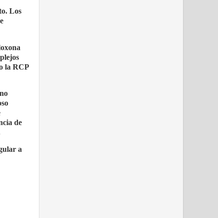
to. Los
de
aloxona
plejos
ro la RCP
 no
oso
e
ncia de
.
gular a