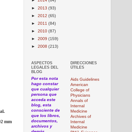
►
2014
(64)
►
2013
(93)
►
2012
(65)
►
2011
(84)
►
2010
(87)
►
2009
(159)
►
2008
(213)
ASPECTOS
DIRECCIONES
LEGALES DEL
ÚTILES
BLOG
Por esta nota
Aids Guidelines
hago constar
American
que cualquier
College of
persona que
Physicians
acceda este
Annals of
blog, esta
Internal
consciente de
al.
Medicine
que los libros,
Archives of
documentos,
/92 mm
Internal
archivos y
Medicine
demás,