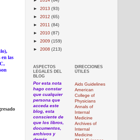
►
2014
(64)
►
2013
(93)
►
2012
(65)
►
2011
(84)
►
2010
(87)
►
2009
(159)
►
2008
(213)
lo),
 en las
 C,
ASPECTOS
DIRECCIONES
 son
LEGALES DEL
ÚTILES
BLOG
Por esta nota
Aids Guidelines
hago constar
American
que cualquier
College of
persona que
Physicians
acceda este
Annals of
ngresado
blog, esta
Internal
consciente de
Medicine
que los libros,
Archives of
documentos,
Internal
archivos y
Medicine
demás,