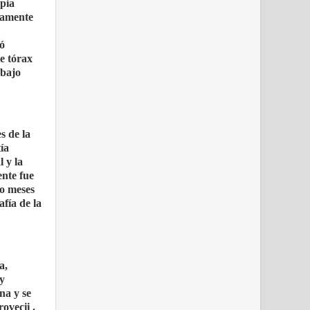
opia
damente
yó
e tórax
 bajo
s de la
ía
 y la
ente fue
co meses
fía de la
a,
 y
na y se
ovecii .