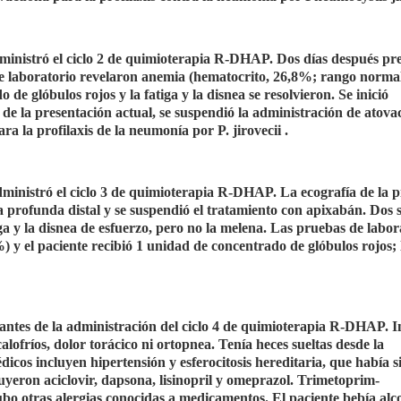
administró el ciclo 2 de quimioterapia R-DHAP. Dos días después pr
de laboratorio revelaron anemia (hematocrito, 26,8%; rango normal
 de glóbulos rojos y la fatiga y la disnea se resolvieron. Se inició
e la presentación actual, se suspendió la administración de atov
ra la profilaxis de la neumonía por P. jirovecii .
dministró el ciclo 3 de quimioterapia R-DHAP. La ecografía de la 
sa profunda distal y se suspendió el tratamiento con apixabán. Dos
iga y la disnea de esfuerzo, pero no la melena. Las pruebas de labor
y el paciente recibió 1 unidad de concentrado de glóbulos rojos; l
o antes de la administración del ciclo 4 de quimioterapia R-DHAP. 
calofríos, dolor torácico ni ortopnea. Tenía heces sueltas desde la
cos incluyen hipertensión y esferocitosis hereditaria, que había s
yeron aciclovir, dapsona, lisinopril y omeprazol. Trimetoprim-
bo otras alergias conocidas a medicamentos. El paciente bebía alc