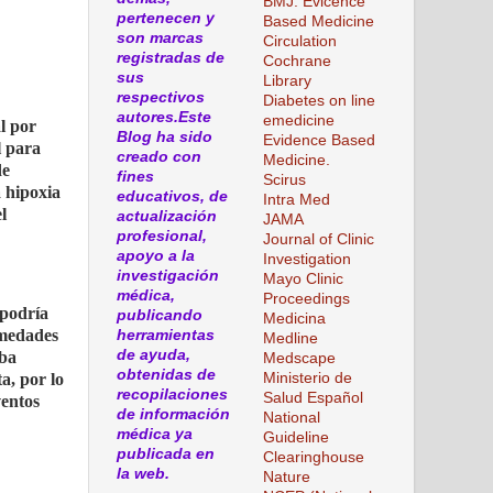
BMJ. Evicence
pertenecen y
Based Medicine
son marcas
Circulation
registradas de
Cochrane
sus
Library
respectivos
Diabetes on line
autores.Este
emedicine
l por
Blog ha sido
Evidence Based
l para
creado con
Medicine.
de
fines
Scirus
a hipoxia
educativos, de
Intra Med
l
actualización
JAMA
profesional,
Journal of Clinic
apoyo a la
Investigation
investigación
Mayo Clinic
médica,
Proceedings
 podría
publicando
Medicina
rmedades
herramientas
Medline
de ayuda,
aba
Medscape
obtenidas de
Ministerio de
a, por lo
recopilaciones
Salud Español
ventos
de información
National
médica ya
Guideline
publicada en
Clearinghouse
la web.
Nature