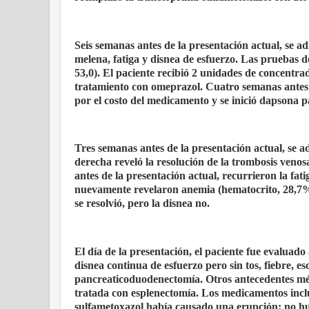
Seis semanas antes de la presentación actual, se 
melena, fatiga y disnea de esfuerzo. Las pruebas 
53,0). El paciente recibió 2 unidades de concentrado
tratamiento con omeprazol. Cuatro semanas antes d
por el costo del medicamento y se inició dapsona pa
Tres semanas antes de la presentación actual, se a
derecha reveló la resolución de la trombosis veno
antes de la presentación actual, recurrieron la fat
nuevamente revelaron anemia (hematocrito, 28,7%) 
se resolvió, pero la disnea no.
El día de la presentación, el paciente fue evaluad
disnea continua de esfuerzo pero sin tos, fiebre, es
pancreaticoduodenectomía. Otros antecedentes médi
tratada con esplenectomía. Los medicamentos inclu
sulfametoxazol había causado una erupción; no hu