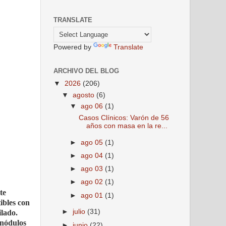
TRANSLATE
Powered by
Translate
ARCHIVO DEL BLOG
▼
2026
(206)
▼
agosto
(6)
▼
ago 06
(1)
Casos Clínicos: Varón de 56
años con masa en la re...
►
ago 05
(1)
►
ago 04
(1)
►
ago 03
(1)
►
ago 02
(1)
te
►
ago 01
(1)
ibles con
►
julio
(31)
ilado.
 nódulos
►
junio
(22)