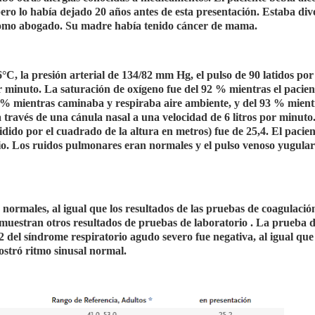
ro lo había dejado 20 años antes de esta presentación. Estaba div
 como abogado. Su madre había tenido cáncer de mama.
°C, la presión arterial de 134/82 mm Hg, el pulso de 90 latidos po
or minuto. La saturación de oxígeno fue del 92 % mientras el pacien
0 % mientras caminaba y respiraba aire ambiente, y del 93 % mient
 través de una cánula nasal a una velocidad de 6 litros por minuto.
dido por el cuadrado de la altura en metros) fue de 25,4. El pacien
io. Los ruidos pulmonares eran normales y el pulso venoso yugula
n normales, al igual que los resultados de las pruebas de coagulació
e muestran otros resultados de pruebas de laboratorio . La prueba 
 del síndrome respiratorio agudo severo fue negativa, al igual que
ostró ritmo sinusal normal.