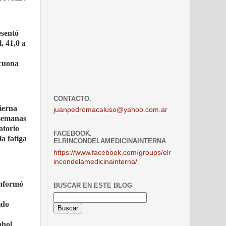
esentó
, 41,0 a
acuona
CONTACTO.
pierna
juanpedromacaluso@yahoo.com.ar
 semanas
atorio
FACEBOOK.
a fatiga
ELRINCONDELAMEDICINAINTERNA
https://www.facebook.com/groups/elr
incondelamedicinainterna/
Informó
BUSCAR EN ESTE BLOG
ido
ohol