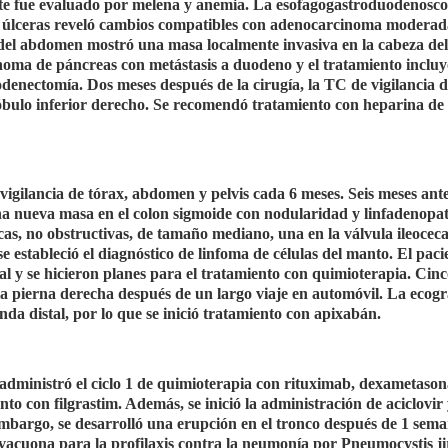
iente fue evaluado por melena y anemia. La esofagogastroduodenosc
las úlceras reveló cambios compatibles con adenocarcinoma modera
del abdomen mostró una masa localmente invasiva en la cabeza del
noma de páncreas con metástasis a duodeno y el tratamiento inclu
enectomía. Dos meses después de la cirugía, la TC de vigilancia d
bulo inferior derecho. Se recomendó tratamiento con heparina de
vigilancia de tórax, abdomen y pelvis cada 6 meses. Seis meses ante
a nueva masa en el colon sigmoide con nodularidad y linfadenopat
as, no obstructivas, de tamaño mediano, una en la válvula ileocecal
se estableció el diagnóstico de linfoma de células del manto. El paci
tal y se hicieron planes para el tratamiento con quimioterapia. Cin
 la pierna derecha después de un largo viaje en automóvil. La ecogra
da distal, por lo que se inició tratamiento con apixabán.
 administró el ciclo 1 de quimioterapia con rituximab, dexametason
nto con filgrastim. Además, se inició la administración de aciclovir
embargo, se desarrolló una erupción en el tronco después de 1 sema
acuona para la profilaxis contra la neumonía por Pneumocystis jir