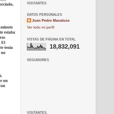
VISITANTES
orciado,
DATOS PERSONALES
Juan Pedro Macaluso
r minuto
Ver todo mi perfil
te estaba
ras
VISTAS DE PÁGINA EN TOTAL
 El
18,832,091
te tenía
r no
SEGUIDORES
n,
de un
 un
VISITANTES.