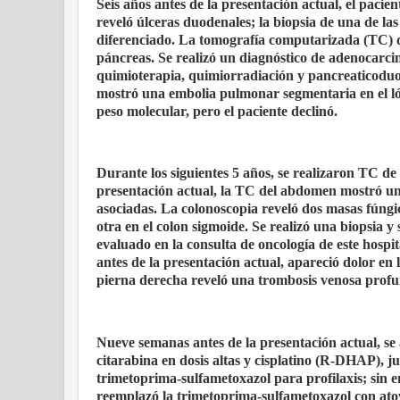
Seis años antes de la presentación actual, el pac
reveló úlceras duodenales; la biopsia de una de 
diferenciado. La tomografía computarizada (TC) 
páncreas. Se realizó un diagnóstico de adenocarci
quimioterapia, quimiorradiación y pancreaticoduod
mostró una embolia pulmonar segmentaria en el ló
peso molecular, pero el paciente declinó.
Durante los siguientes 5 años, se realizaron TC de 
presentación actual, la TC del abdomen mostró un
asociadas. La colonoscopia reveló dos masas fúngic
otra en el colon sigmoide. Se realizó una biopsia y 
evaluado en la consulta de oncología de este hospi
antes de la presentación actual, apareció dolor en
pierna derecha reveló una trombosis venosa profun
Nueve semanas antes de la presentación actual, se
citarabina en dosis altas y cisplatino (R-DHAP), ju
trimetoprima-sulfametoxazol para profilaxis; sin 
reemplazó la trimetoprima-sulfametoxazol con atov