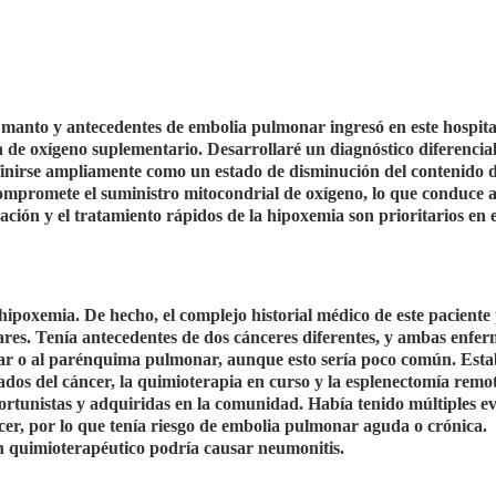
 manto y antecedentes de embolia pulmonar ingresó en este hospita
de oxígeno suplementario. Desarrollaré un diagnóstico diferencia
efinirse ampliamente como un estado de disminución del contenido 
 compromete el suministro mitocondrial de oxígeno, lo que conduce 
uación y el tratamiento rápidos de la hipoxemia son prioritarios en e
oxemia. De hecho, el complejo historial médico de este paciente
es. Tenía antecedentes de dos cánceres diferentes, y ambas enfe
nar o al parénquima pulmonar, aunque esto sería poco común. Est
s del cáncer, la quimioterapia en curso y la esplenectomía remot
ortunistas y adquiridas en la comunidad. Había tenido múltiples e
er, por lo que tenía riesgo de embolia pulmonar aguda o crónica.
n quimioterapéutico podría causar neumonitis.