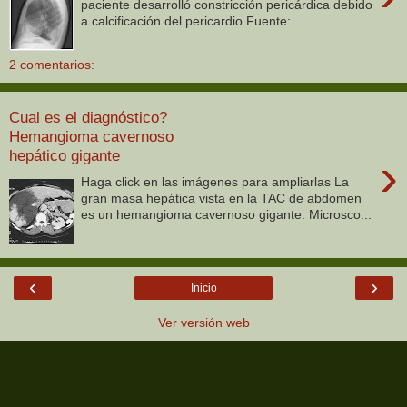
paciente desarrolló constricción pericárdica debido
a calcificación del pericardio Fuente: ...
2 comentarios:
Cual es el diagnóstico?
Hemangioma cavernoso
hepático gigante
›
Haga click en las imágenes para ampliarlas La
gran masa hepática vista en la TAC de abdomen
es un hemangioma cavernoso gigante. Microsco...
‹
›
Inicio
Ver versión web