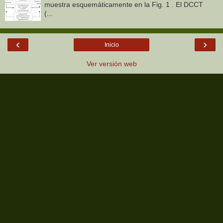
muestra esquemáticamente en la Fig. 1 . El DCCT
(...
‹
›
Inicio
Ver versión web