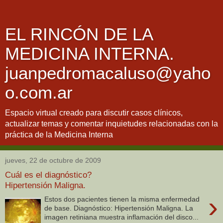
EL RINCÓN DE LA
MEDICINA INTERNA.
juanpedromacaluso@yaho
o.com.ar
Espacio virtual creado para discutir casos clínicos,
actualizar temas y comentar inquietudes relacionadas con la
práctica de la Medicina Interna
jueves, 22 de octubre de 2009
Cuál es el diagnóstico?
Hipertensión Maligna.
›
Estos dos pacientes tienen la misma enfermedad
de base. Diagnóstico: Hipertensión Maligna. La
imagen retiniana muestra inflamación del disco...