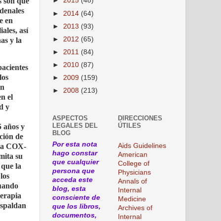
s son que
►
2015
(48)
odenales
►
2014
(64)
e en
►
2013
(93)
ales, así
►
2012
(65)
as y la
►
2011
(84)
►
2010
(87)
pacientes
los
►
2009
(159)
en
►
2008
(213)
n el
d y
ASPECTOS
DIRECCIONES
LEGALES DEL
ÚTILES
5 años y
BLOG
ción de
Por esta nota
 la COX-
Aids Guidelines
hago constar
American
mita su
que cualquier
College of
 que la
persona que
Physicians
los
acceda este
Annals of
cuando
blog, esta
Internal
terapia
consciente de
Medicine
espaldan
que los libros,
Archives of
documentos,
Internal