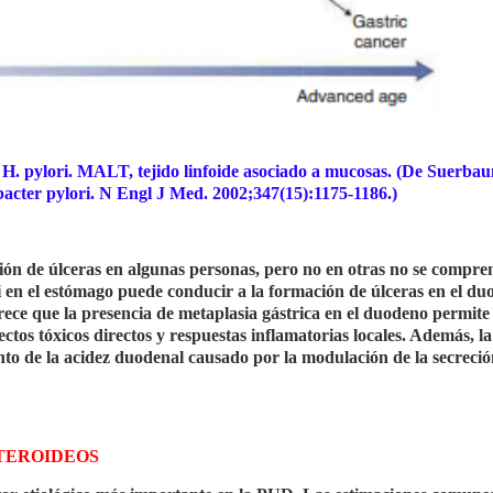
or H. pylori. MALT, tejido linfoide asociado a mucosas. (De Suerba
bacter pylori. N Engl J Med. 2002;347(15):1175-1186.)
ón de úlceras en algunas personas, pero no en otras no se compre
ri en el estómago puede conducir a la formación de úlceras en el d
rece que la presencia de metaplasia gástrica en el duodeno permite 
ctos tóxicos directos y respuestas inflamatorias locales. Además, la
to de la acidez duodenal causado por la modulación de la secreció
TEROIDEOS