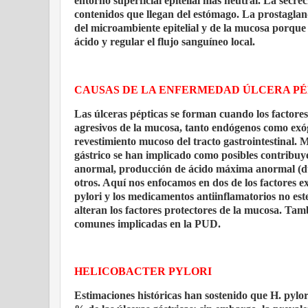
entorno superficial epitelial más neutral. La secr
contenidos que llegan del estómago. La prostagla
del microambiente epitelial y de la mucosa porque
ácido y regular el flujo sanguíneo local.
CAUSAS DE LA ENFERMEDAD ÚLCERA PÉ
Las úlceras pépticas se forman cuando los factore
agresivos de la mucosa, tanto endógenos como exóge
revestimiento mucoso del tracto gastrointestinal. 
gástrico se han implicado como posibles contribuy
anormal, producción de ácido máxima anormal (dur
otros. Aquí nos enfocamos en dos de los factores e
pylori y los medicamentos antiinflamatorios no est
alteran los factores protectores de la mucosa. Tam
comunes implicadas en la PUD.
HELICOBACTER PYLORI
Estimaciones históricas han sostenido que H. pylor