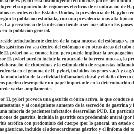
lencia de H. pylori está disminuyendo en muchas partes del mundo
cluyen el surgimiento de regímenes efectivos de erradicación de H. 
os recientes en los Estados Unidos, la prevalencia de H. pylori en
 según la población estudiada, con una prevalencia más alta típica
 La prevalencia de la infección tiende a ser más alta en los países
 en la población general.
e reside principalmente dentro de la capa mucosa del estómago y, e
ales gástricas (ya sea dentro del estómago o en otras áreas del tubo 
e H. pylori no se conoce bien, pero puede implicar la propagación 
n por H. pylori pueden incluir la rupturade la barrera mucosa, la p
elaboración de citotoxinas y la estimulación de respuestas inflamat
virulencia en el genoma de H. pylori, incluidos los genes vacA y cag
la modulación de la actividad inflamatoria local y el daño directo d
y otros pueden desempeñar un papel importante en la determinación d
 puede variar ampliamente.
por H. pylori provoca una gastritis crónica activa, lo que conduce 
tostatina y al consiguiente aumento de la secreción de gastrina y 
o una minoría de pacientes infectados desarrollan PUD. En particula
ones de gastritis, incluida la gastritis con predominio antral (por 
tritis atrófica con predominio del cuerpo (por lo general, un estado 
s gástricas, incluido el adenocarcinoma gástrico y el linfoma del te