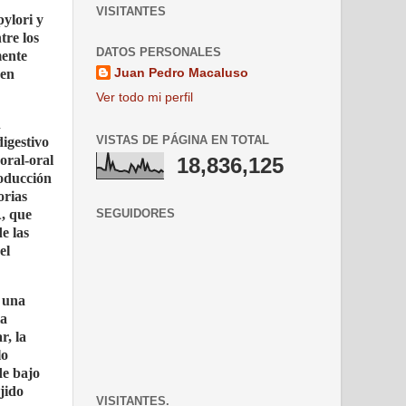
VISITANTES
pylori y
tre los
DATOS PERSONALES
mente
Juan Pedro Macaluso
 en
Ver todo mi perfil
n
VISTAS DE PÁGINA EN TOTAL
digestivo
oral-oral
18,836,125
roducción
orias
SEGUIDORES
A, que
e las
el
a una
la
r, la
lo
de bajo
jido
VISITANTES.