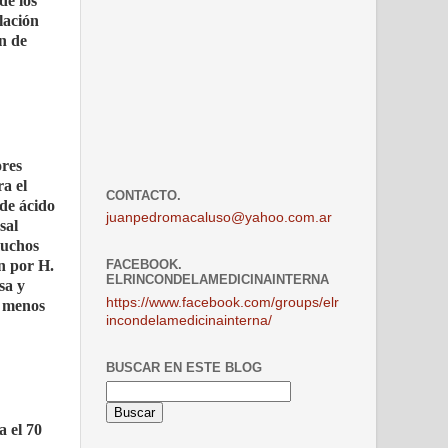
de los
lación
n de
ores
ra el
CONTACTO.
 de ácido
juanpedromacaluso@yahoo.com.ar
sal
muchos
n por H.
FACEBOOK.
ELRINCONDELAMEDICINAINTERNA
sa y
https://www.facebook.com/groups/elr
s menos
incondelamedicinainterna/
BUSCAR EN ESTE BLOG
a el 70