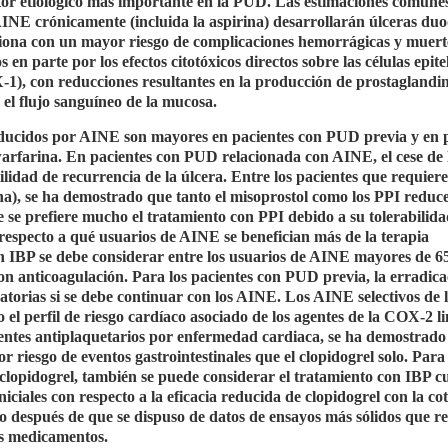
ctor etiológico más importante en la PUD. Las estimaciones comune
AINE crónicamente (incluida la aspirina) desarrollarán úlceras du
aciona con un mayor riesgo de complicaciones hemorrágicas y muert
 parte por los efectos citotóxicos directos sobre las células epiteli
-1), con reducciones resultantes en la producción de prostaglandin
 el flujo sanguíneo de la mucosa.
nducidos por AINE son mayores en pacientes con PUD previa y en 
rfarina. En pacientes con PUD relacionada con AINE, el cese de 
ilidad de recurrencia de la úlcera. Entre los pacientes que requier
na), se ha demostrado que tanto el misoprostol como los PPI reduce
e se prefiere mucho el tratamiento con PPI debido a su tolerabilida
respecto a qué usuarios de AINE se benefician más de la terapia
n IBP se debe considerar entre los usuarios de AINE mayores de 6
on anticoagulación. Para los pacientes con PUD previa, la erradica
gatorias si se debe continuar con los AINE. Los AINE selectivos de
 el perfil de riesgo cardíaco asociado de los agentes de la COX-2 li
gentes antiplaquetarios por enfermedad cardiaca, se ha demostrado
 riesgo de eventos gastrointestinales que el clopidogrel solo. Para 
clopidogrel, también se puede considerar el tratamiento con IBP 
ciales con respecto a la eficacia reducida de clopidogrel con la co
o después de que se dispuso de datos de ensayos más sólidos que r
os medicamentos.