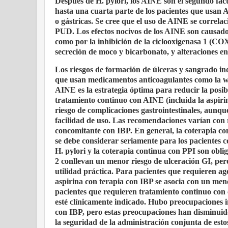
Después de H. pylori, los AINE son el segundo fa
hasta una cuarta parte de los pacientes que usan 
o gástricas. Se cree que el uso de AINE se correl
PUD. Los efectos nocivos de los AINE son causados en
como por la inhibición de la ciclooxigenasa 1 (COX
secreción de moco y bicarbonato, y alteraciones en
Los riesgos de formación de úlceras y sangrado i
que usan medicamentos anticoagulantes como la wa
AINE es la estrategia óptima para reducir la posib
tratamiento continuo con AINE (incluida la aspiri
riesgo de complicaciones gastrointestinales, aunqu
facilidad de uso. Las recomendaciones varían con 
concomitante con IBP. En general, la coterapia co
se debe considerar seriamente para los pacientes c
H. pylori y la coterapia continua con PPI son obli
2 conllevan un menor riesgo de ulceración GI, pero
utilidad práctica. Para pacientes que requieren a
aspirina con terapia con IBP se asocia con un menor
pacientes que requieren tratamiento continuo con 
esté clínicamente indicado. Hubo preocupaciones ini
con IBP, pero estas preocupaciones han disminuid
la seguridad de la administración conjunta de est