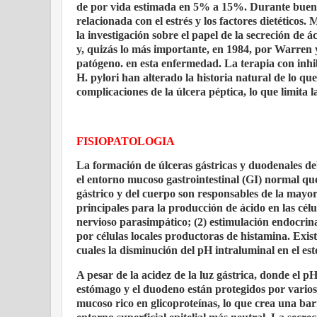
de por vida estimada en 5% a 15%. Durante buena 
relacionada con el estrés y los factores dietético
la investigación sobre el papel de la secreción de á
y, quizás lo más importante, en 1984, por Warren 
patógeno. en esta enfermedad. La terapia con inhi
H. pylori han alterado la historia natural de lo q
complicaciones de la úlcera péptica, lo que limita l
FISIOPATOLOGIA
La formación de úlceras gástricas y duodenales de
el entorno mucoso gastrointestinal (GI) normal que
gástrico y del cuerpo son responsables de la mayor
principales para la producción de ácido en las célul
nervioso parasimpático; (2) estimulación endocrina
por células locales productoras de histamina. Exis
cuales la disminución del pH intraluminal en el est
A pesar de la acidez de la luz gástrica, donde el pH
estómago y el duodeno están protegidos por varios
mucoso rico en glicoproteínas, lo que crea una barr