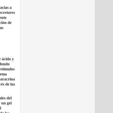
acias a
secretores
ente
ción de
as
e ácido y
 fondo
estímulos
stema
paracrina
és de las
ales del
 un gel
l