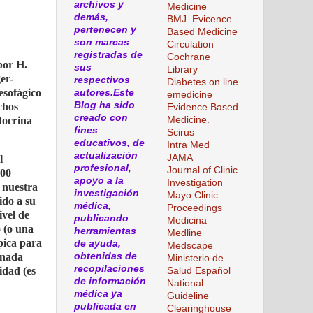
archivos y
Medicine
demás,
BMJ. Evicence
pertenecen y
Based Medicine
son marcas
Circulation
registradas de
Cochrane
por H.
sus
Library
er-
respectivos
Diabetes on line
esofágico
autores.Este
emedicine
Blog ha sido
chos
Evidence Based
creado con
Medicine.
docrina
fines
Scirus
educativos, de
Intra Med
actualización
JAMA
l
profesional,
Journal of Clinic
000
apoyo a la
Investigation
 nuestra
investigación
Mayo Clinic
ido a su
médica,
Proceedings
ivel de
publicando
Medicina
 (o una
herramientas
Medline
pica para
de ayuda,
Medscape
obtenidas de
inada
Ministerio de
recopilaciones
idad (es
Salud Español
de información
National
médica ya
Guideline
publicada en
Clearinghouse