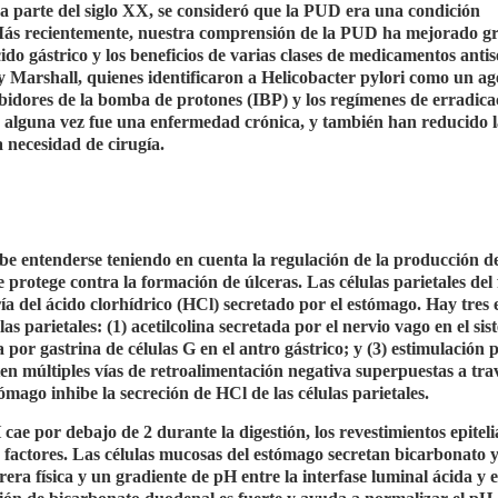
parte del siglo XX, se consideró que la PUD era una condición
s. Más recientemente, nuestra comprensión de la PUD ha mejorado gr
cido gástrico y los beneficios de varias clases de medicamentos anti
y Marshall, quienes identificaron a Helicobacter pylori como un ag
bidores de la bomba de protones (IBP) y los regímenes de erradica
ue alguna vez fue una enfermedad crónica, y también han reducido l
a necesidad de cirugía.
be entenderse teniendo en cuenta la regulación de la producción d
 protege contra la formación de úlceras. Las células parietales del
ía del ácido clorhídrico (HCl) secretado por el estómago. Hay tres 
as parietales: (1) acetilcolina secretada por el nervio vago en el si
 por gastrina de células G en el antro gástrico; y (3) estimulación 
ten múltiples vías de retroalimentación negativa superpuestas a trav
ómago inhibe la secreción de HCl de las células parietales.
 cae por debajo de 2 durante la digestión, los revestimientos epiteli
 factores. Las células mucosas del estómago secretan bicarbonato y
era física y un gradiente de pH entre la interfase luminal ácida y e