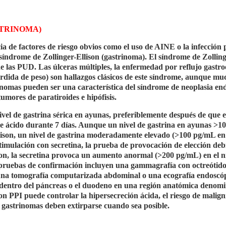
STRINOMA)
a de factores de riesgo obvios como el uso de AINE o la infección 
síndrome de Zollinger-Ellison (gastrinoma). El síndrome de Zolling
 las PUD. Las úlceras múltiples, la enfermedad por reflujo gastro
rdida de peso) son hallazgos clásicos de este síndrome, aunque mu
rinomas pueden ser una característica del síndrome de neoplasia en
tumores de paratiroides e hipófisis.
nivel de gastrina sérica en ayunas, preferiblemente después de que e
e ácido durante 7 días. Aunque un nivel de gastrina en ayunas >1
llison, un nivel de gastrina moderadamente elevado (>100 pg/mL en
timulación con secretina, la prueba de provocación de elección deb
ison, la secretina provoca un aumento anormal (>200 pg/mL) en el n
s pruebas de confirmación incluyen una gammagrafía con octreótido
 una tomografía computarizada abdominal o una ecografía endoscó
a dentro del páncreas o el duodeno en una región anatómica denom
n PPI puede controlar la hipersecreción ácida, el riesgo de malign
os gastrinomas deben extirparse cuando sea posible.