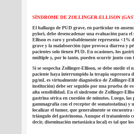
SÍNDROME DE ZOLLINGER-ELLISON (GA
El hallazgo de PUD grave, en particular en ausenci
pylori, debe desencadenar una evaluación para el 
Ellison es raro y probablemente representa <1% de
grave y la malabsorción (que provoca diarrea y pé
pacientes solo tienen PUD. En ocasiones, los gast
múltiple y, por lo tanto, pueden ocurrir junto con 
Si se sospecha Zollinger-Ellison, se debe medir el 
paciente haya interrumpido la terapia supresora d
pg/mL es virtualmente diagnóstico de Zollinger-E
institución) debe ser seguido por una prueba de es
alta sensibilidad. En el síndrome de Zollinger-Ell
gastrina sérica en cuestión de minutos. Luego, la
gammagrafía con el receptor de somatostatina) y
localizar el tumor, que generalmente se encuentr
triángulo del gastrinoma. Aunque el tratamiento co
decir, diseminación metastásica local) es tal que l