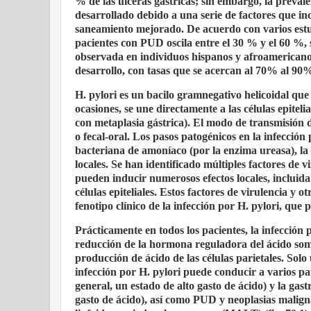
% de las úlceras gástricas; sin embargo, la preva
desarrollado debido a una serie de factores que in
saneamiento mejorado. De acuerdo con varios estudi
pacientes con PUD oscila entre el 30 % y el 60 %,
observada en individuos hispanos y afroamericanos.
desarrollo, con tasas que se acercan al 70% al 90%
H. pylori es un bacilo gramnegativo helicoidal qu
ocasiones, se une directamente a las células epiteli
con metaplasia gástrica). El modo de transmisión d
o fecal-oral. Los pasos patogénicos en la infecció
bacteriana de amoníaco (por la enzima ureasa), la 
locales. Se han identificado múltiples factores de 
pueden inducir numerosos efectos locales, incluida 
células epiteliales. Estos factores de virulencia 
fenotipo clínico de la infección por H. pylori, que
Prácticamente en todos los pacientes, la infección 
reducción de la hormona reguladora del ácido soma
producción de ácido de las células parietales. Sol
infección por H. pylori puede conducir a varios patr
general, un estado de alto gasto de ácido) y la gas
gasto de ácido), así como PUD y neoplasias maligna