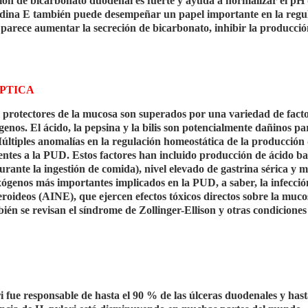
eción de bicarbonato duodenal es fuerte y ayuda a normalizar el pH 
ndina E también puede desempeñar un papel importante en la regu
 parece aumentar la secreción de bicarbonato, inhibir la producció
PTICA
s protectores de la mucosa son superados por una variedad de fact
nos. El ácido, la pepsina y la bilis son potencialmente dañinos pa
Múltiples anomalías en la regulación homeostática de la producción
entes a la PUD. Estos factores han incluido producción de ácido ba
ante la ingestión de comida), nivel elevado de gastrina sérica y 
xógenos más importantes implicados en la PUD, a saber, la infecció
eroideos (AINE), que ejercen efectos tóxicos directos sobre la muco
bién se revisan el síndrome de Zollinger-Ellison y otras condicione
i fue responsable de hasta el 90 % de las úlceras duodenales y hast