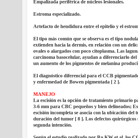
Empalizada periférica de núcleos lesionales.
Estroma especializado.
Artefacto de hendidura entre el epitelio y el estro
El tipo más común que se observa es el tipo nodula
extienden hacia la dermis, en relación con un deli
ovales o alargados con poco citoplasma. Las laguna
carcinoma basocelular, ayudan a diferenciarlo d
un aumento de los pigmentos de melanina producid
El diagnóstico diferencial para el CCB pigmentad
y enfermedad de Bowen pigmentada [ 2 ].
MANEJO
La escisión es la opción de tratamiento primario 
3-6 mm para CBC pequeños y bien delineados; Esto 
escisión incompleta se asocia con la ubicación del t
duración del tumor [ 8 ]. Los defectos quirúrgicos 
segunda intención.
Según el estudio realizado por Ro KW et al, los 