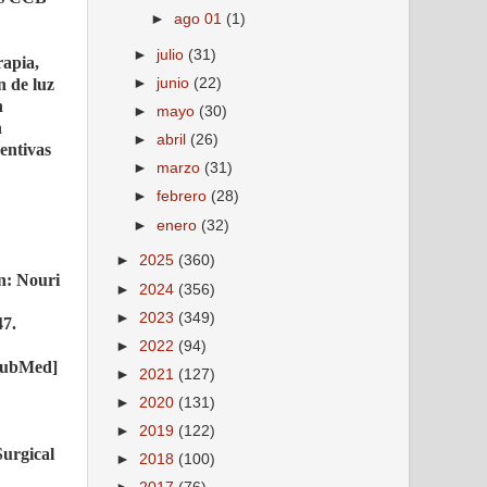
►
ago 01
(1)
►
julio
(31)
rapia,
►
junio
(22)
n de luz
n
►
mayo
(30)
n
►
abril
(26)
ventivas
►
marzo
(31)
►
febrero
(28)
►
enero
(32)
►
2025
(360)
n: Nouri
►
2024
(356)
►
2023
(349)
47.
►
2022
(94)
[PubMed]
►
2021
(127)
►
2020
(131)
►
2019
(122)
Surgical
►
2018
(100)