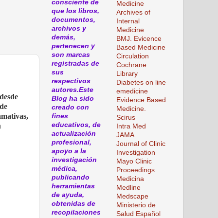
consciente de
Medicine
que los libros,
Archives of
documentos,
Internal
archivos y
Medicine
demás,
BMJ. Evicence
pertenecen y
Based Medicine
son marcas
Circulation
registradas de
Cochrane
sus
Library
respectivos
Diabetes on line
autores.Este
emedicine
 desde
Blog ha sido
Evidence Based
 de
creado con
Medicine.
amativas,
fines
Scirus
educativos, de
n
Intra Med
actualización
JAMA
profesional,
Journal of Clinic
apoyo a la
Investigation
investigación
Mayo Clinic
médica,
Proceedings
publicando
Medicina
herramientas
Medline
de ayuda,
Medscape
obtenidas de
Ministerio de
recopilaciones
Salud Español