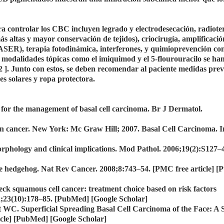
a controlar los CBC incluyen legrado y electrodesecación, radiote
s altas y mayor conservación de tejidos), criocirugía, amplificació
ASER), terapia fotodinámica, interferones, y quimioprevención co
as modalidades tópicas como el imiquimod y el 5-flourouracilo se ha
[ 2 ]. Junto con estos, se deben recomendar al paciente medidas pre
res solares y ropa protectora.
for the management of basal cell carcinoma. Br J Dermatol.
in cancer. New York: Mc Graw Hill; 2007. Basal Cell Carcinoma. I
rphology and clinical implications. Mod Pathol. 2006;19(2):S127–
 the hedgehog. Nat Rev Cancer. 2008;8:743–54. [PMC free article] 
ck squamous cell cancer: treatment choice based on risk factors
2;23(10):178–85. [PubMed] [Google Scholar]
 WC. Superficial Spreading Basal Cell Carcinoma of the Face: A 
icle] [PubMed] [Google Scholar]