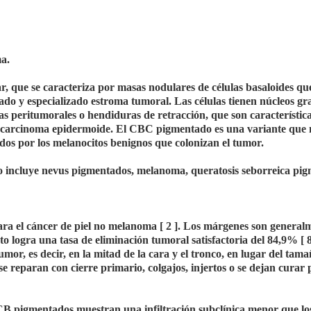
ma.
r, que se caracteriza por masas nodulares de células basaloides qu
cado y especializado estroma tumoral. Las células tienen núcleos gr
s peritumorales o hendiduras de retracción, que son característica
el carcinoma epidermoide. El CBC pigmentado es una variante que
os por los melanocitos benignos que colonizan el tumor.
o incluye nevus pigmentados, melanoma, queratosis seborreica pi
para el cáncer de piel no melanoma [ 2 ]. Los márgenes son general
logra una tasa de eliminación tumoral satisfactoria del 84,9% [ 8
umor, es decir, en la mitad de la cara y el tronco, en lugar del tama
se reparan con cierre primario, colgajos, injertos o se dejan curar 
CCB pigmentados muestran una infiltración subclínica menor que 