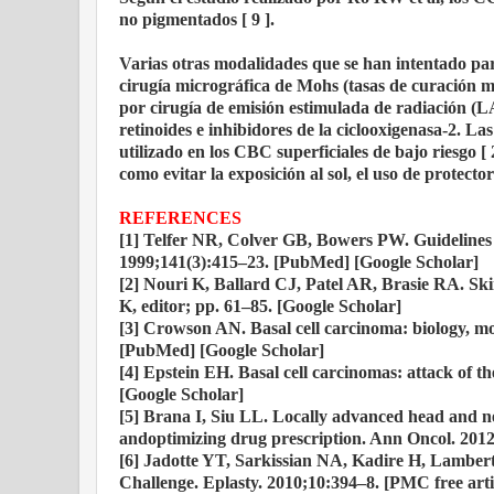
no pigmentados [ 9 ].
Varias otras modalidades que se han intentado par
cirugía micrográfica de Mohs (tasas de curación má
por cirugía de emisión estimulada de radiación (L
retinoides e inhibidores de la ciclooxigenasa-2. L
utilizado en los CBC superficiales de bajo riesgo 
como evitar la exposición al sol, el uso de protecto
REFERENCES
[1] Telfer NR, Colver GB, Bowers PW. Guidelines 
1999;141(3):415–23. [PubMed] [Google Scholar]
[2] Nouri K, Ballard CJ, Patel AR, Brasie RA. Sk
K, editor; pp. 61–85. [Google Scholar]
[3] Crowson AN. Basal cell carcinoma: biology, mo
[PubMed] [Google Scholar]
[4] Epstein EH. Basal cell carcinomas: attack of
[Google Scholar]
[5] Brana I, Siu LL. Locally advanced head and ne
andoptimizing drug prescription. Ann Oncol. 201
[6] Jadotte YT, Sarkissian NA, Kadire H, Lambert
Challenge. Eplasty. 2010;10:394–8. [PMC free art