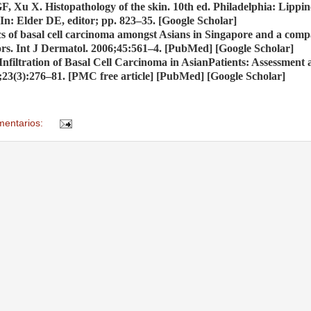
, Xu X. Histopathology of the skin. 10th ed. Philadelphia: Lippin
 In: Elder DE, editor; pp. 823–35. [Google Scholar]
s of basal cell carcinoma amongst Asians in Singapore and a comp
rs. Int J Dermatol. 2006;45:561–4.
[PubMed] [Google Scholar]
filtration of Basal Cell Carcinoma in AsianPatients: Assessment a
23(3):276–81. [PMC free article] [PubMed] [Google Scholar]
mentarios: