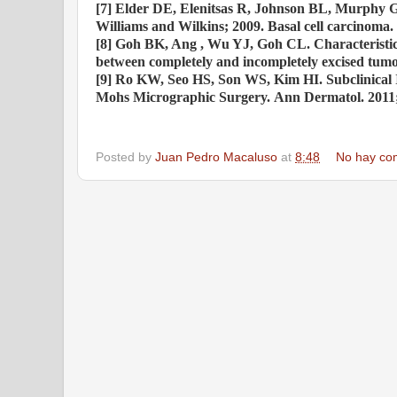
[7] Elder DE, Elenitsas R, Johnson BL, Murphy GF
Williams and Wilkins; 2009. Basal cell carcinoma.
[8] Goh BK, Ang , Wu YJ, Goh CL. Characteristic
between completely and incompletely excised tumo
[9] Ro KW, Seo HS, Son WS, Kim HI. Subclinical In
Mohs Micrographic Surgery.
Ann Dermatol. 2011;
Posted by
Juan Pedro Macaluso
at
8:48
No hay co