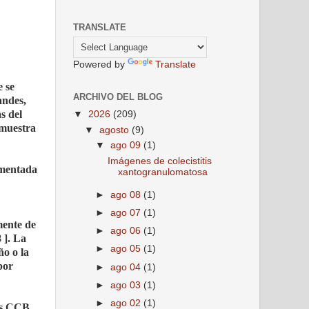
TRANSLATE
Powered by
Translate
e se
ARCHIVO DEL BLOG
andes,
s del
▼
2026
(209)
 muestra
▼
agosto
(9)
▼
ago 09
(1)
Imágenes de colecistitis
gmentada
xantogranulomatosa
►
ago 08
(1)
►
ago 07
(1)
mente de
►
ago 06
(1)
 ]. La
►
ago 05
(1)
ño o la
por
►
ago 04
(1)
►
ago 03
(1)
►
ago 02
(1)
los CCB