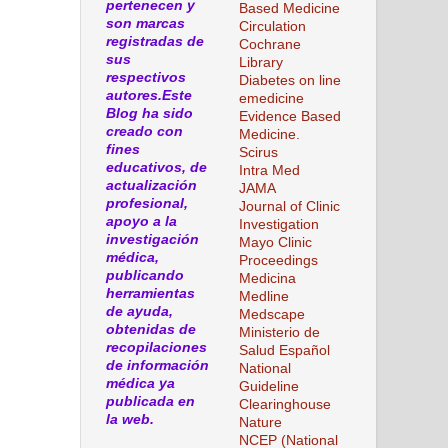
pertenecen y
Based Medicine
son marcas
Circulation
registradas de
Cochrane
sus
Library
respectivos
Diabetes on line
autores.Este
emedicine
Blog ha sido
Evidence Based
creado con
Medicine.
fines
Scirus
educativos, de
Intra Med
actualización
JAMA
profesional,
Journal of Clinic
apoyo a la
Investigation
investigación
Mayo Clinic
médica,
Proceedings
publicando
Medicina
herramientas
Medline
de ayuda,
Medscape
obtenidas de
Ministerio de
recopilaciones
Salud Español
de información
National
médica ya
Guideline
publicada en
Clearinghouse
la web.
Nature
NCEP (National