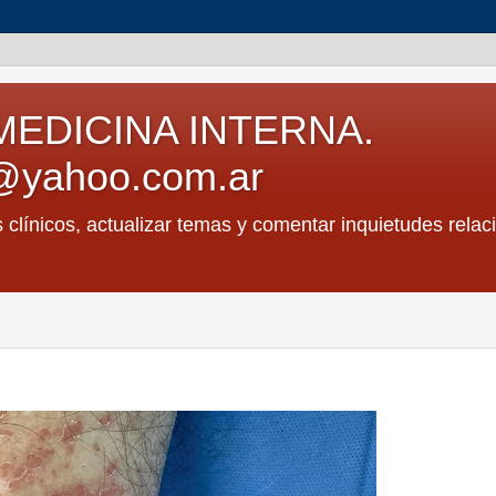
MEDICINA INTERNA.
@yahoo.com.ar
s clínicos, actualizar temas y comentar inquietudes relac