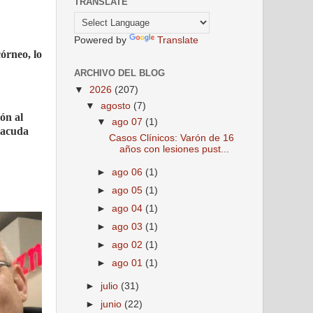
TRANSLATE
Powered by
Translate
córneo, lo
ARCHIVO DEL BLOG
▼
2026
(207)
▼
agosto
(7)
ión al
▼
ago 07
(1)
 acuda
Casos Clínicos: Varón de 16
años con lesiones pust...
►
ago 06
(1)
►
ago 05
(1)
►
ago 04
(1)
►
ago 03
(1)
►
ago 02
(1)
►
ago 01
(1)
►
julio
(31)
►
junio
(22)