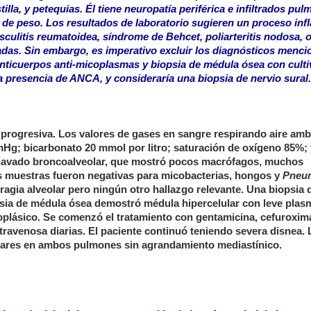
tilla, y petequias. Él tiene neuropatía periférica e infiltrados pu
 de peso. Los resultados de laboratorio sugieren un proceso inf
sculitis reumatoidea, síndrome de Behcet, poliarteritis nodosa, 
as. Sin embargo, es imperativo excluir los diagnósticos menc
nticuerpos anti-micoplasmas y biopsia de médula ósea con culti
a presencia de ANCA, y consideraría una biopsia de nervio sural.
ea progresiva. Los valores de gases en sangre respirando aire amb
g; bicarbonato 20 mmol por litro; saturación de oxígeno 85%;
n lavado broncoalveolar, que mostró pocos macrófagos, muchos
Las muestras fueron negativas para micobacterias, hongos y
Pneum
gia alveolar pero ningún otro hallazgo relevante. Una biopsia d
opsia de médula ósea demostró médula hipercelular con leve plas
eoplásico. Se comenzó el tratamiento con gentamicina, cefuroxima
ntravenosa diarias. El paciente continuó teniendo severa disnea.
nares en ambos pulmones sin agrandamiento mediastínico.