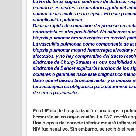
La Rx de tórax sugiere síndrome de distress resp
pulmonar. El distress respiratorio agudo del ad
común de las cuales es la sepsis. En este pacient
complicación pulmonar.
Dada la rápida diseminación del proceso en ambo
oportunista es otra posibilidad. No sabemos aún 
biopsia pulmonar broncoscópica no mostró pató
La vasculitis pulmonar, como componente de la 
biopsia pulmonar mostró hemorragia alveolar y n
afectados, y no hay compromiso del tracto respir
síndrome de Churg-Strauss es otra posibilidad a
síndrome de Behcet explicaría muchos de los sig
oculares o genitales hace este diagnóstico meno
Dado que el lavado broncoalveolar y la biopsia n
toracoscópica es obligatoria para determinar la 
de senos paranasales.
En el 6º día de hospitalización, una biopsia pul
hemorrágica en organización. La TAC reveló engr
Una biopsia del cornete inferior mostró inflamac
HIV fue negativo, Sin embargo, se recibió el resu