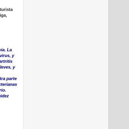
turista
iga,
ia. La
irus, y
tritis
leves, y
tra parte
cterianas
rio.
gidez