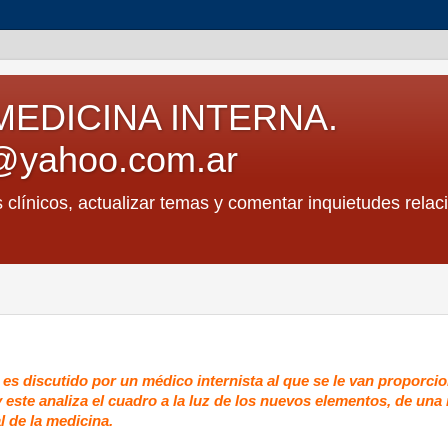
MEDICINA INTERNA.
@yahoo.com.ar
s clínicos, actualizar temas y comentar inquietudes relac
e es discutido por un médico internista al que se le van proporc
 y este analiza el cuadro a la luz de los nuevos elementos, de un
l de la medicina.