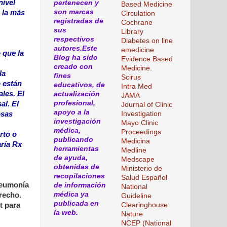
nivel
pertenecen y
Based Medicine
son marcas
 la más
Circulation
registradas de
Cochrane
sus
Library
respectivos
Diabetes on line
autores.Este
emedicine
 que la
Blog ha sido
Evidence Based
creado con
Medicine.
la
fines
Scirus
o están
educativos, de
Intra Med
les. El
actualización
JAMA
profesional,
al. El
Journal of Clinic
apoyo a la
osas
Investigation
investigación
Mayo Clinic
médica,
Proceedings
rto o
publicando
Medicina
aría Rx
herramientas
Medline
de ayuda,
Medscape
obtenidas de
Ministerio de
recopilaciones
Salud Español
oneumonía
de información
National
médica ya
recho.
Guideline
publicada en
t para
Clearinghouse
la web.
Nature
NCEP (National