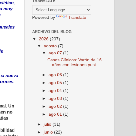
TRANSLATE
lético,
sa muy
s
Powered by
Translate
gueales
ARCHIVO DEL BLOG
▼
2026
(207)
▼
agosto
(7)
is
▼
ago 07
(1)
Casos Clínicos: Varón de 16
años con lesiones pust...
►
ago 06
(1)
Una nueva
formes.
►
ago 05
(1)
►
ago 04
(1)
►
ago 03
(1)
mal. Un
►
ago 02
(1)
men no
►
ago 01
(1)
tías
►
julio
(31)
ibilidad
►
junio
(22)