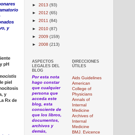
lmonares
►
2013
(93)
lamatorio
►
2012
(65)
o
►
2011
(84)
ionados
vo, y
►
2010
(87)
►
2009
(159)
►
2008
(213)
iente
ASPECTOS
DIRECCIONES
 y pH
LEGALES DEL
ÚTILES
BLOG
ocistis
Por esta nota
Aids Guidelines
e piel
hago constar
American
que cualquier
mocitosis
College of
persona que
, y
Physicians
acceda este
Annals of
 La Rx de
blog, esta
Internal
consciente de
Medicine
que los libros,
Archives of
documentos,
Internal
archivos y
Medicine
demás,
BMJ. Evicence