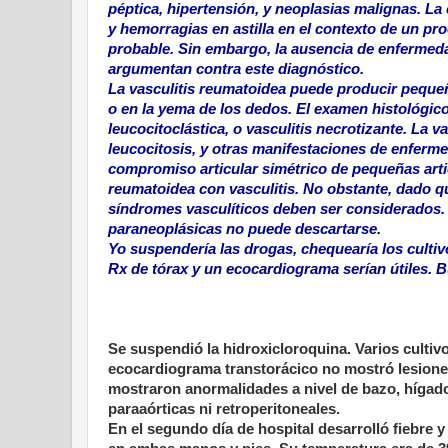
péptica, hipertensión, y neoplasias malignas. L
y hemorragias en astilla en el contexto de un pr
probable. Sin embargo, la ausencia de enfermedad
argumentan contra este diagnóstico.
La vasculitis reumatoidea puede producir pequeñ
o en la yema de los dedos. El examen histológico 
leucocitoclástica, o vasculitis necrotizante. La 
leucocitosis, y otras manifestaciones de enferme
compromiso articular simétrico de pequeñas articu
reumatoidea con vasculitis. No obstante, dado qu
síndromes vasculíticos deben ser considerados.
paraneoplásicas no puede descartarse.
Yo suspendería las drogas, chequearía los cultiv
Rx de tórax y un ecocardiograma serían útiles. B
Se suspendió la hidroxicloroquina. Varios cultivo
ecocardiograma transtorácico no mostró lesione
mostraron anormalidades a nivel de bazo, hígado, 
paraaórticas ni retroperitoneales.
En el segundo día de hospital desarrolló fiebre y 