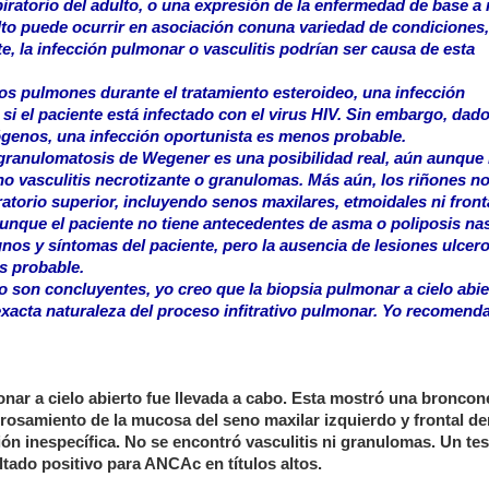
iratorio del adulto, o una expresión de la enfermedad de base a 
ulto puede ocurrir en asociación conuna variedad de condiciones,
e, la infección pulmonar o vasculitis podrían ser causa de esta
s pulmones durante el tratamiento esteroideo, una infección
si el paciente está infectado con el virus HIV. Sin embargo, dado
genos, una infección oportunista es menos probable.
granulomatosis de Wegener es una posibilidad real, aún aunque 
o vasculitis necrotizante o granulomas. Más aún, los riñones n
atorio superior, incluyendo senos maxilares, etmoidales ni fronta
unque el paciente no tiene antecedentes de asma o poliposis nas
nos y síntomas del paciente, pero la ausencia de lesiones ulcer
s probable.
o son concluyentes, yo creo que la biopsia pulmonar a cielo abie
exacta naturaleza del proceso infitrativo pulmonar. Yo recomend
monar a cielo abierto fue llevada a cabo. Esta mostró una bronc
osamiento de la mucosa del seno maxilar izquierdo y frontal de
ión inespecífica. No se encontró vasculitis ni granulomas. Un tes
ltado positivo para ANCAc en títulos altos.