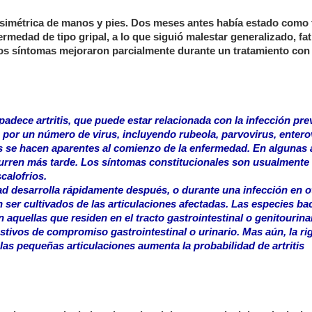
simétrica de manos y pies. Dos meses antes había estado como 
medad de tipo gripal, a lo que siguió malestar generalizado, fat
 Esos síntomas mejoraron parcialmente durante un tratamiento con
dece artritis, que puede estar relacionada con la infección prev
or un número de virus, incluyendo rubeola, parvovirus, enterov
se hacen aparentes al comienzo de la enfermedad. En algunas ar
curren más tarde. Los síntomas constitucionales son usualmente 
scalofrios.
tidad desarrolla rápidamente después, o durante una infección en o
ser cultivados de las articulaciones afectadas. Las especies ba
aquellas que residen en el tracto gastrointestinal o genitourina
tivos de compromiso gastrointestinal o urinario. Mas aún, la ri
as pequeñas articulaciones aumenta la probabilidad de artritis