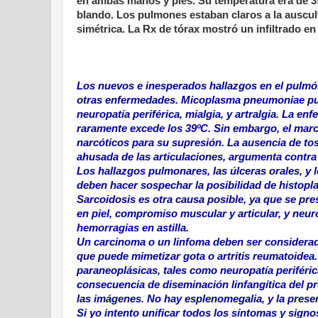
en ambas manos y pies. Su temperatura era de 3
blando. Los pulmones estaban claros a la auscu
simétrica. La Rx de tórax mostró un infiltrado e
Los nuevos e inesperados hallazgos en el pulmón 
otras enfermedades. Micoplasma pneumoniae pu
neuropatía periférica, mialgia, y artralgia. La e
raramente excede los 39ºC. Sin embargo, el marca
narcóticos para su supresión. La ausencia de tos 
ahusada de las articulaciones, argumenta contra
Los hallazgos pulmonares, las úlceras orales, y
deben hacer sospechar la posibilidad de histopl
Sarcoidosis es otra causa posible, ya que se pres
en piel, compromiso muscular y articular, y neuro
hemorragias en astilla.
Un carcinoma o un linfoma deben ser considerado
que puede mimetizar gota o artritis reumatoide
paraneoplásicas, tales como neuropatía periféric
consecuencia de diseminación linfangítica del p
las imágenes. No hay esplenomegalia, y la presen
Si yo intento unificar todos los síntomas y signo