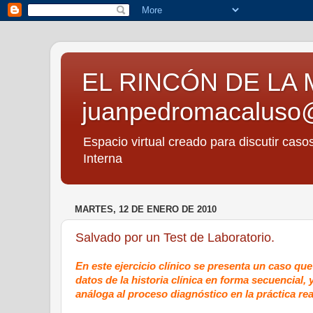
EL RINCÓN DE LA 
juanpedromacaluso
Espacio virtual creado para discutir caso
Interna
MARTES, 12 DE ENERO DE 2010
Salvado por un Test de Laboratorio.
En este ejercicio clínico se presenta un caso qu
datos de la historia clínica en forma secuencial,
análoga al proceso diagnóstico en la práctica rea