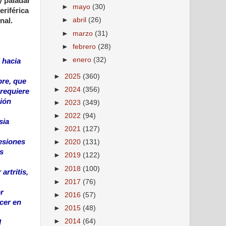
y paladar
►
mayo
(30)
riférica
►
abril
(26)
nal.
►
marzo
(31)
►
febrero
(28)
►
enero
(32)
 hacia
►
2025
(360)
bre, que
►
2024
(356)
 requiere
ción
►
2023
(349)
►
2022
(94)
sia
►
2021
(127)
lesiones
►
2020
(131)
as
►
2019
(122)
►
2018
(100)
rtritis,
►
2017
(76)
r
►
2016
(57)
cer en
►
2015
(48)
►
2014
(64)
l