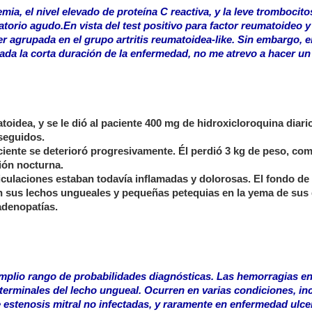
mia, el nivel elevado de proteína C reactiva, y la leve trombocito
torio agudo.En vista del test positivo para factor reumatoideo y
r agrupada en el grupo artritis reumatoidea-like. Sin embargo, e
ada la corta duración de la enfermedad, no me atrevo a hacer un
toidea, y se le dió al paciente 400 mg de hidroxicloroquina diario
 seguidos.
ciente se deterioró progresivamente. Él perdió 3 kg de peso, co
ción nocturna.
ticulaciones estaban todavía inflamadas y dolorosas. El fondo de 
en sus lechos ungueales y pequeñas petequias en la yema de sus
adenopatías.
mplio rango de probabilidades diagnósticas. Las hemorragias en 
 terminales del lecho ungueal. Ocurren en varias condiciones, i
 estenosis mitral no infectadas, y raramente en enfermedad ulc