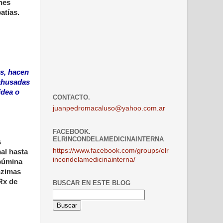
ones
atías.
s, hacen
 ahusadas
idea o
CONTACTO.
juanpedromacaluso@yahoo.com.ar
FACEBOOK.
ELRINCONDELAMEDICINAINTERNA
s
https://www.facebook.com/groups/elr
al hasta
incondelamedicinainterna/
lbúmina
enzimas
Rx de
BUSCAR EN ESTE BLOG