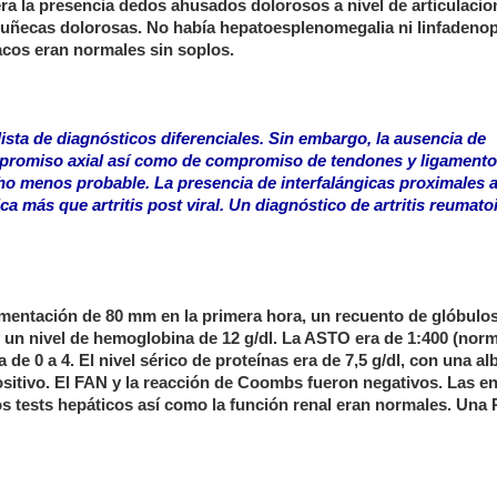
 era la presencia dedos ahusados dolorosos a nivel de articulaci
 muñecas dolorosas. No había hepatoesplenomegalia ni linfadenop
acos eran normales sin soplos.
lista de diagnósticos diferenciales. Sin embargo, la ausencia de
promiso axial así como de compromiso de tendones y ligamento
cho menos probable. La presencia de interfalángicas proximales
ca más que artritis post viral. Un diagnóstico de artritis reumato
dimentación de 80 mm en la primera hora, un recuento de glóbulo
un nivel de hemoglobina de 12 g/dl. La ASTO era de 1:400 (norm
a de 0 a 4. El nivel sérico de proteínas era de 7,5 g/dl, con una a
 positivo. El FAN y la reacción de Coombs fueron negativos. Las 
os tests hepáticos así como la función renal eran normales. Una 