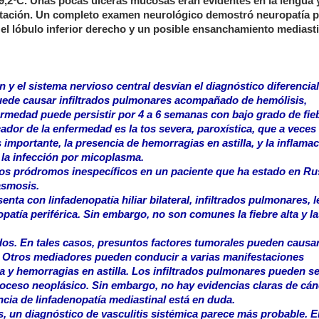
9,2ºC. Unas pocas úlceras mucosas eran evidentes en la lengua 
ltación. Un completo examen neurológico demostró neuropatía pe
n el lóbulo inferior derecho y un posible ensanchamiento mediasti
y el sistema nervioso central desvían el diagnóstico diferencial
ede causar infiltrados pulmonares acompañado de hemólisis,
nfermedad puede persistir por 4 a 6 semanas con bajo grado de fie
dor de la enfermedad es la tos severa, paroxística, que a veces
importante, la presencia de hemorragias en astilla, y la inflama
 la infección por micoplasma.
 los pródromos inespecíficos en un paciente que ha estado en Ru
asmosis.
enta con linfadenopatía hiliar bilateral, infiltrados pulmonares, 
patía periférica. Sin embargo, no son comunes la fiebre alta y l
s. En tales casos, presuntos factores tumorales pueden causar a
a. Otros mediadores pueden conducir a varias manifestaciones
a y hemorragias en astilla. Los infiltrados pulmonares pueden se
roceso neoplásico. Sin embargo, no hay evidencias claras de cán
cia de linfadenopatía mediastinal está en duda.
s, un diagnóstico de vasculitis sistémica parece más probable. E