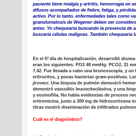
paciente tiene mialgia y artritis, hemorragia en as
difusos acompañados de fiebre, fatiga, y pérdida
activo. Por lo tanto, enfermedades tales como va
granulomatosis de Wegener deben ser considerad
antes. Yo chequearía buscando la presencia de a
buscaría células malignas. También chequearía l
En el 5º día de hospitalización, desarrolló disn
eran los siguientes: PO2 48 mmHg: PCO2, 31 mmH
7,42. Fue llevada a cabo una broncoscopía, y u
eritrocitos, y pocas bacterias gram-positivas. 
jiroveci
. Una biopsia de pulmón demostró hemorra
demostró vasculitis leucocitoclástica, y una bi
y eosinofilia. No había evidencias de proceso n
eritromicina, junto a 300 mg de hidrocortisona i
tórax mostró diseminación de infiltrados pulmo
Cuál es el diagnóstico?