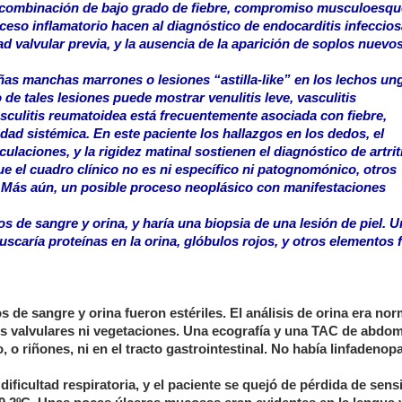
a combinación de bajo grado de fiebre, compromiso musculoesque
oceso inflamatorio hacen al diagnóstico de endocarditis infeccio
 valvular previa, y la ausencia de la aparición de soplos nuevo
as manchas marrones o lesiones “astilla-like” en los lechos un
de tales lesiones puede mostrar venulitis leve, vasculitis
vasculitis reumatoidea está frecuentemente asociada con fiebre,
dad sistémica. En este paciente los hallazgos en los dedos, el
laciones, y la rigidez matinal sostienen el diagnóstico de artrit
e el cuadro clínico no es ni específico ni patognomónico, otros
 Más aún, un posible proceso neoplásico con manifestaciones
os de sangre y orina, y haría una biopsia de una lesión de piel. 
uscaría proteínas en la orina, glóbulos rojos, y otros elementos 
s de sangre y orina fueron estériles. El análisis de orina era nor
s valvulares ni vegetaciones. Una ecografía y una TAC de abdo
o riñones, ni en el tracto gastrointestinal. No había linfadenopa
dificultad respiratoria, y el paciente se quejó de pérdida de sens