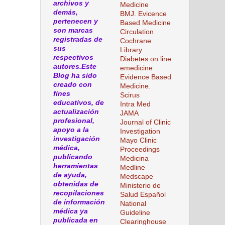
archivos y
Medicine
demás,
BMJ. Evicence
pertenecen y
Based Medicine
son marcas
Circulation
registradas de
Cochrane
sus
Library
respectivos
Diabetes on line
autores.Este
emedicine
Blog ha sido
Evidence Based
creado con
Medicine.
fines
Scirus
educativos, de
Intra Med
actualización
JAMA
profesional,
Journal of Clinic
apoyo a la
Investigation
investigación
Mayo Clinic
médica,
Proceedings
publicando
Medicina
herramientas
Medline
de ayuda,
Medscape
obtenidas de
Ministerio de
recopilaciones
Salud Español
de información
National
médica ya
Guideline
publicada en
Clearinghouse