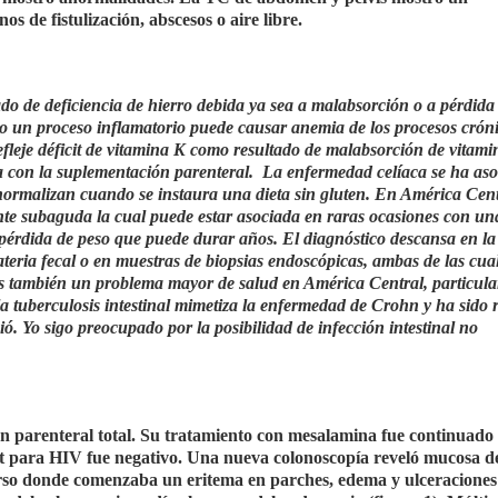
os de fistulización, abscesos o aire libre.
ado de deficiencia de hierro debida ya sea a malabsorción o a pérdida
 o un proceso inflamatorio puede causar anemia de los procesos crón
leje déficit de vitamina K como resultado de malabsorción de vitami
ija con la suplementación parenteral. La enfermedad celíaca se ha as
 normalizan cuando se instaura una dieta sin gluten. En América Cent
nte subaguda la cual puede estar asociada en raras ocasiones con un
 pérdida de peso que puede durar años. El diagnóstico descansa en la
ateria fecal o en muestras de biopsias endoscópicas, ambas de las cua
 es también un problema mayor de salud en América Central, particula
la tuberculosis intestinal mimetiza la enfermedad de Crohn y ha sido 
ió. Yo sigo preocupado por la posibilidad de infección intestinal no
ión parenteral total. Su tratamiento con mesalamina fue continuado 
st para HIV fue negativo. Una nueva colonoscopía reveló mucosa d
verso donde comenzaba un eritema en parches, edema y ulceraciones 