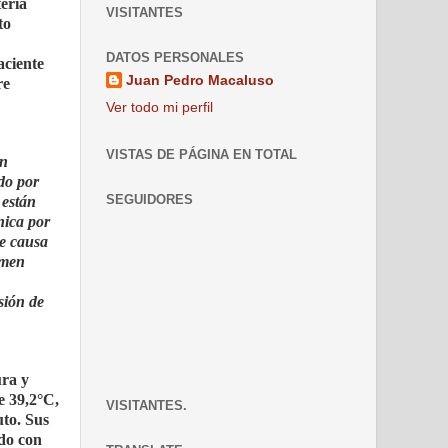
eria
VISITANTES
to
DATOS PERSONALES
aciente
Juan Pedro Macaluso
re
Ver todo mi perfil
VISTAS DE PÁGINA EN TOTAL
en
do por
SEGUIDORES
 están
nica por
te causa
amen
sión de
ura y
e 39,2°C,
VISITANTES.
uto. Sus
do con