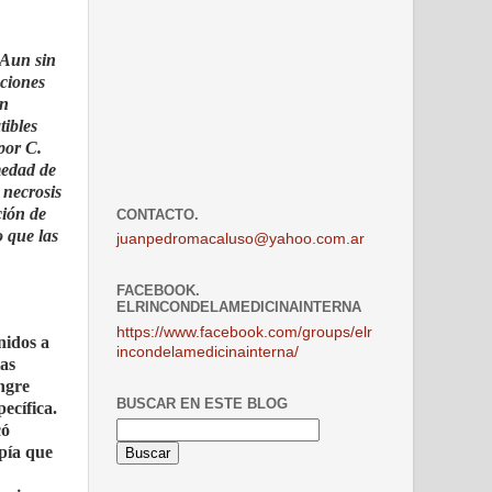
 Aun sin
cciones
un
tibles
por C.
medad de
 necrosis
ción de
CONTACTO.
 que las
juanpedromacaluso@yahoo.com.ar
FACEBOOK.
ELRINCONDELAMEDICINAINTERNA
https://www.facebook.com/groups/elr
nidos a
incondelamedicinainterna/
ias
ngre
BUSCAR EN ESTE BLOG
ecífica.
có
pía que