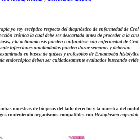
erapia yo soy escéptico respecto del diagnóstico de enfermedad de Cro
cción crónica la cual debe ser descartada antes de proceder a la cir
mebiasis, y la actinomicosis pueden confundirse con enfermedad de Cro
mente infecciones autolimitadas pueden durar semanas y deberían
examinada en busca de quistes y trofozoítos de Entamoeba histolytic
biopsia endoscópica deben ser cuidadosamente evaluados buscando evide
. Ambas muestras de biopsias del lado derecho y la muestra del nódul
agos conteniendo organismos compatibles con
Histoplasma capsula