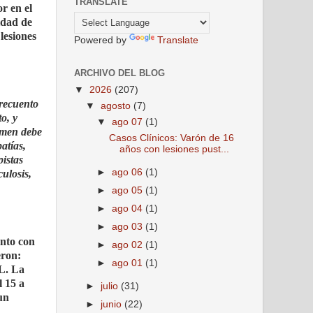
TRANSLATE
r en el
idad de
lesiones
Powered by
Translate
ARCHIVO DEL BLOG
▼
2026
(207)
 recuento
▼
agosto
(7)
o, y
▼
ago 07
(1)
omen debe
Casos Clínicos: Varón de 16
atías,
años con lesiones pust...
pistas
►
ago 06
(1)
ulosis,
►
ago 05
(1)
►
ago 04
(1)
►
ago 03
(1)
ento con
►
ago 02
(1)
eron:
►
ago 01
(1)
/L. La
l 15 a
►
julio
(31)
un
►
junio
(22)