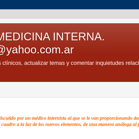
MEDICINA INTERNA.
@yahoo.com.ar
s clínicos, actualizar temas y comentar inquietudes relac
discutido por un médico internista al que se le van proporcionando da
 el cuadro a la luz de los nuevos elementos, de una manera análoga al