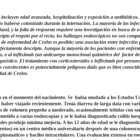
e incluyen edad avanzada, hospitalización y exposición a antibióticos.
udo haberse colonizado durante la internación. La mayoría de las infe
zol, y la falta de respuesta requiere una investigación en busca de 
ipto el respeto por el recto, los hallazgos endoscópicos no son compa
ote de enfermedad de Crohn es posible; una asociación entre infección 
perfectamente descripto. Aunque la mayoría de los pacientes con enfer
 o al infliximab (un anticuerpo monoclonal quimérico del factor de
agnóstico. El tratamiento con corticosteroides e infliximab por presun
s convincentes es potencialmente peligroso dado que es bien conocido
edad de Crohn.
o en el momento del nacimiento. Se había mudado a los Estados U
o haber viajado recientemente. Tenía diarrea de larga data con var
ran de volumen pequeño a moderado, ocasionalmente teñidas con sa
metido a varias endoscopías y se le había diagnosticado colitis inesp
ides produjo mínima mejoría. A los 12 años de edad se le diagnosti
entos) en un centro médico universitario después de una colonosco
toplasmáticos y bacilos intracelulares. Una evaluación extensa en ese