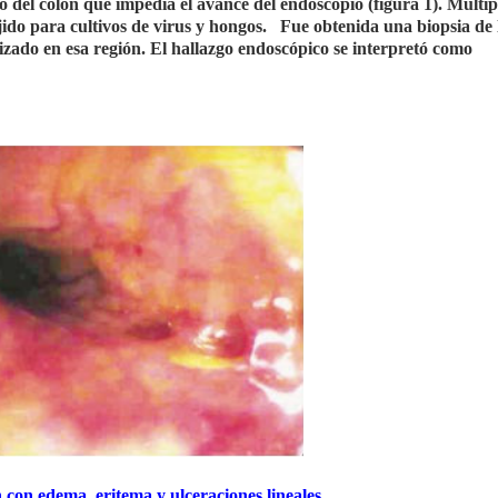
 del colon que impedía el avance del endoscopio (figura 1). Múltip
ido para cultivos de virus y hongos. Fue obtenida una biopsia de 
izado en esa región. El hallazgo endoscópico se interpretó como
 con edema, eritema y ulceraciones lineales.