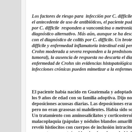
Los factores de riesgo para infección por C. difficil
el antecedente de uso de antibióticos, el paciente p
por C. difficile responden a vancomicina o metronida
diagnóstico alternativo. Más aún, aunque se ha descr
con el diagnóstico de colitis por C. difficile. Un br
difficile y enfermedad inflamatoria intestinal está 
Crohn moderada a severa responden a la prednisona,
tumoral), la ausencia de respuesta no descarta el di
enfermedad de Crohn sin evidencias histopatológica
infecciones crónicas pueden mimetizar a la enferm
El paciente había nacido en Guatemala y adoptad
los 9 años de edad con su familia adoptiva. Dijo n
deposiciones acuosas diarias. Las deposiciones e
pero no eran grasosas ni malolientes. Había sido so
Un tratamiento con aminosalicilatos y corticostero
malacoplaquia (pápulas y nódulos blandos amarill
reveló histiocitos con cuerpos de inclusión intraci