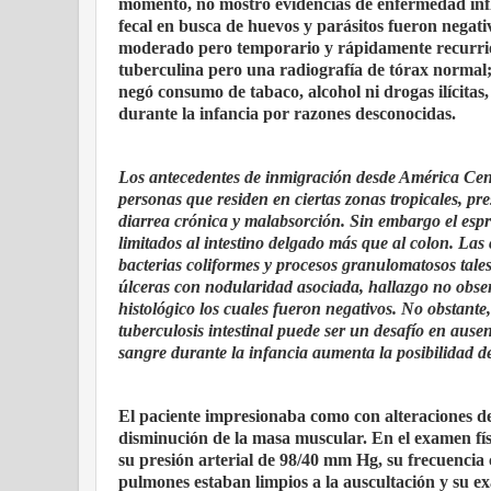
momento, no mostró evidencias de enfermedad infla
fecal en busca de huevos y parásitos fueron nega
moderado pero temporario y rápidamente recurrió 
tuberculina pero una radiografía de tórax normal; 
negó consumo de tabaco, alcohol ni drogas ilícitas
durante la infancia por razones desconocidas.
Los antecedentes de inmigración desde América Centr
personas que residen en ciertas zonas tropicales, p
diarrea crónica y malabsorción. Sin embargo el espr
limitados al intestino delgado más que al colon. La
bacterias coliformes y procesos granulomatosos tale
úlceras con nodularidad asociada, hallazgo no obser
histológico los cuales fueron negativos. No obstante, e
tuberculosis intestinal puede ser un desafío en ause
sangre durante la infancia aumenta la posibilidad d
El paciente impresionaba como con alteraciones de
disminución de la masa muscular. En el examen fís
su presión arterial de 98/40 mm Hg, su frecuencia
pulmones estaban limpios a la auscultación y su