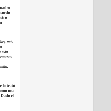
cuadro
 sordo
ostró
on
das, más
ea
 esta
procesos
a
rimido.
 lo trató
 como una
 Dado el