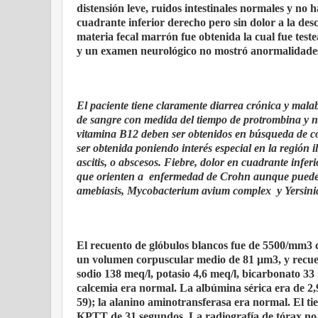
distensión leve, ruidos intestinales normales y no
cuadrante inferior derecho pero sin dolor a la d
materia fecal marrón fue obtenida la cual fue teste
y un examen neurológico no mostró anormalidade
El paciente tiene claramente diarrea crónica y malab
de sangre con medida del tiempo de protrombina y nive
vitamina B12 deben ser obtenidos en búsqueda de 
ser obtenida poniendo interés especial en la región
ascitis, o abscesos. Fiebre, dolor en cuadrante infer
que orienten a enfermedad de Crohn aunque pueden 
amebiasis, Mycobacterium avium complex y Yersinia 
El recuento de glóbulos blancos fue de 5500/mm3 c
un volumen corpuscular medio de 81 µm3, y recuen
sodio 138 meq/l, potasio 4,6 meq/l, bicarbonato 33 
calcemia era normal. La albúmina sérica era de 2,9
59); la alanino aminotransferasa era normal. El t
KPTT de 31 segundos. La radiografía de tórax n