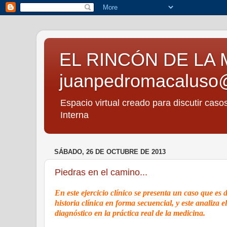
EL RINCÓN DE LA 
juanpedromacaluso
Espacio virtual creado para discutir caso
Interna
SÁBADO, 26 DE OCTUBRE DE 2013
Piedras en el camino...
En este ejercicio clínico se presenta un caso que es 
historia clínica en forma secuencial, y este analiza
diagnóstico en la práctica real de la medicina.