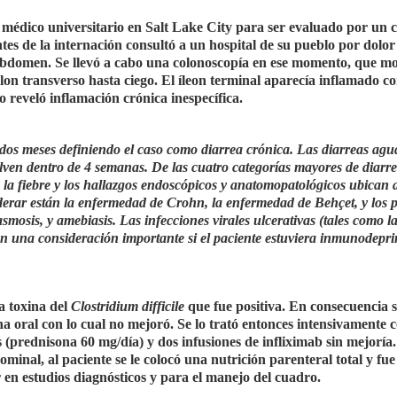
 médico universitario en Salt Lake City para ser evaluado por un 
tes de la internación consultó a un hospital de su pueblo por dolor
 abdomen. Se llevó a cabo una colonoscopía en ese momento, que m
lon transverso hasta ciego. El íleon terminal aparecía inflamado c
 reveló inflamación crónica inespecífica.
 dos meses definiendo el caso como diarrea crónica. Las diarreas agu
lven dentro de 4 semanas. De las cuatro categorías mayores de diarr
, la fiebre y los hallazgos endoscópicos y anatomopatológicos ubican a
derar están la enfermedad de Crohn, la enfermedad de Behçet, y los 
asmosis, y amebiasis. Las infecciones virales ulcerativas (tales como l
ían una consideración importante si el paciente estuviera inmunodep
la toxina del
Clostridium difficile
que fue positiva. En consecuencia se
 oral con lo cual no mejoró. Se lo trató entonces intensivamente
prednisona 60 mg/día) y dos infusiones de infliximab sin mejoría.
minal, al paciente se le colocó una nutrición parenteral total y fue
 en estudios diagnósticos y para el manejo del cuadro.