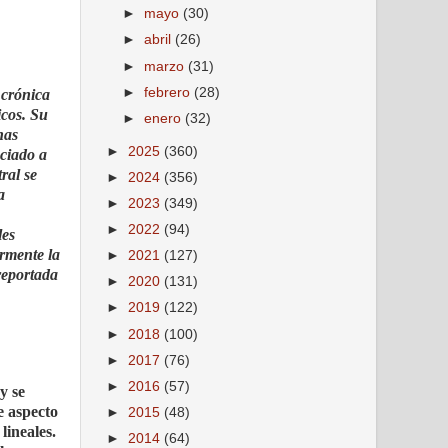
►
mayo
(30)
►
abril
(26)
►
marzo
(31)
►
febrero
(28)
 crónica
icos. Su
►
enero
(32)
nas
►
2025
(360)
ociado a
ral se
►
2024
(356)
a
►
2023
(349)
►
2022
(94)
les
rmente la
►
2021
(127)
reportada
►
2020
(131)
►
2019
(122)
►
2018
(100)
►
2017
(76)
►
2016
(57)
y se
e aspecto
►
2015
(48)
lineales.
►
2014
(64)