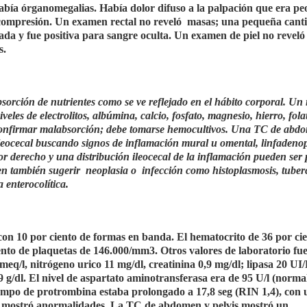
 había órganomegalias. Había dolor difuso a la palpación que era peo
escompresión. Un examen rectal no reveló masas; una pequeña cant
ada y fue positiva para sangre oculta. Un examen de piel no reveló 
s.
sorción de nutrientes como se ve reflejado en el hábito corporal. Un
les de electrolitos, albúmina, calcio, fosfato, magnesio, hierro, folat
confirmar malabsorción; debe tomarse hemocultivos. Una TC de abd
 ileocecal buscando signos de inflamación mural u omental, linfadenop
ior derecho y una distribución ileocecal de la inflamación pueden ser 
también sugerir neoplasia o infección como histoplasmosis, tuberc
enterocolítica.
on 10 por ciento de formas en banda. El hematocrito de 36 por ci
to de plaquetas de 146.000/mm3. Otros valores de laboratorio fu
meq/l, nitrógeno urico 11 mg/dl, creatinina 0,9 mg/dl; lipasa 20 UI
 g/dl. El nivel de aspartato aminotransferasa era de 95 U/l (norma
iempo de protrombina estaba prolongado a 17,8 seg (RIN 1,4), con 
o mostró anormalidades. La TC de abdomen y pelvis mostró un