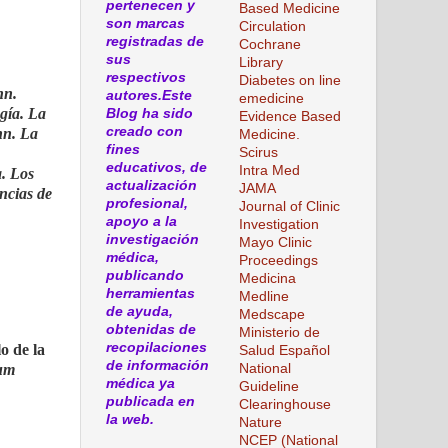
pertenecen y
Based Medicine
son marcas
Circulation
registradas de
Cochrane
sus
Library
respectivos
Diabetes on line
hn.
autores.Este
emedicine
ugía. La
Blog ha sido
Evidence Based
creado con
hn. La
Medicine.
fines
Scirus
educativos, de
Intra Med
a. Los
actualización
JAMA
ncias de
profesional,
Journal of Clinic
apoyo a la
Investigation
investigación
Mayo Clinic
médica,
Proceedings
publicando
Medicina
herramientas
Medline
de ayuda,
Medscape
obtenidas de
Ministerio de
recopilaciones
o de la
Salud Español
de información
tum
National
médica ya
Guideline
publicada en
Clearinghouse
la web.
Nature
NCEP (National