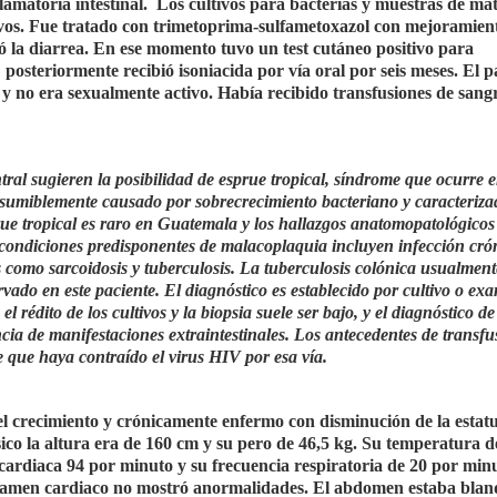
matoria intestinal. Los cultivos para bacterias y muestras de mat
tivos. Fue tratado con trimetoprima-sulfametoxazol con mejoramien
la diarrea. En ese momento tuvo un test cutáneo positivo para
posteriormente recibió isoniacida por vía oral por seis meses. El p
, y no era sexualmente activo. Había recibido transfusiones de sang
al sugieren la posibilidad de esprue tropical, síndrome que ocurre 
resumiblemente causado por sobrecrecimiento bacteriano y caracteriza
ue tropical es raro en Guatemala y los hallazgos anatomopatológicos
s condiciones predisponentes de malacoplaquia incluyen infección cró
s como sarcoidosis y tuberculosis. La tuberculosis colónica usualmen
vado en este paciente. El diagnóstico es establecido por cultivo o ex
l rédito de los cultivos y la biopsia suele ser bajo, y el diagnóstico de
ncia de manifestaciones extraintestinales. Los antecedentes de transfu
e que haya contraído el virus HIV por esa vía.
l crecimiento y crónicamente enfermo con disminución de la estat
ico la altura era de 160 cm y su pero de 46,5 kg. Su temperatura d
 cardiaca 94 por minuto y su frecuencia respiratoria de 20 por min
 examen cardiaco no mostró anormalidades. El abdomen estaba blan