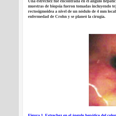
Una estrechez fue encontrada en el ángulo hepático
muestras de biopsia fueron tomadas incluyendo tej
rectosigmoidea a nivel de un nódulo de 4 mm local
enfermedad de Crohn y se planeó la cirugía.
Figura 1. Estrechez en el ángulo hepático del colon