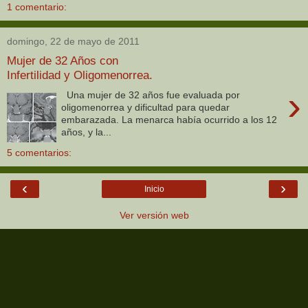
1 comentario:
domingo, 22 de mayo de 2011
Mujer de 32 Años con
Infertilidad y Oligomenorrea.
›
Una mujer de 32 años fue evaluada por
oligomenorrea y dificultad para quedar
embarazada. La menarca había ocurrido a los 12
años, y la...
5 comentarios:
‹
›
Inicio
Ver versión web