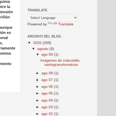
nquima
tre la
TRANSLATE
xtensión
 riñón
Powered by
Translate
 aunque
ión es
ARCHIVO DEL BLOG
renal
o,
▼
2026
(209)
oriamente
▼
agosto
(9)
promiso
▼
ago 09
(1)
Imágenes de colecistitis
amiento
xantogranulomatosa
►
ago 08
(1)
►
ago 07
(1)
►
ago 06
(1)
►
ago 05
(1)
►
ago 04
(1)
►
ago 03
(1)
►
ago 02
(1)