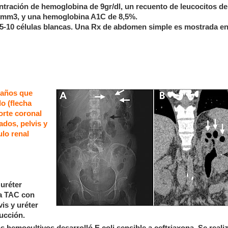
ntración de hemoglobina de 9gr/dl, un recuento de leucocitos de
/mm3, y una hemoglobina A1C de 8,5%.
5-10 células blancas. Una Rx de abdomen simple es mostrada en
 años que
o (flecha
corte coronal
ados, pelvis y
ulo renal
 uréter
La TAC con
vis y uréter
ucción.
os hemocultivos desarrolló E coli sensible a ceftriaxona. Se reali