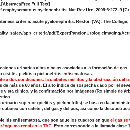
[Abstract/Free Full Text]
f emphysematous pyelonephritis. Nat Rev Urol 2009;6:272–9.[Cr
eness criteria: acute pyelonephritis. Reston (VA): The College; 
ity_safety/app_criteria/pdf/ExpertPanelonUrologicImaging/Acu
cciones urinarias altas o bajas asociadas a la formación de gas.
istitis, pielitis o pielonefritis enfisematosas.
 a dos condiciones: la diabetes mellitus y la obstrucción del tr
 de más de 60 años. El alto índice de sospecha dado por el sev
 vista clínico, y la confirmación por imágenes (Rx simple de ár
stico.
urinario superior (pielitis y pielonefritis) se basa en la administ
rcutáneo con catéter, del gas y del pus, así como la desobstrucc
ielitis enfisematosa, que son aquellos cuadros en que
el gas se 
parénquima renal en la TAC.
Esto corresponde a la llamada clase 