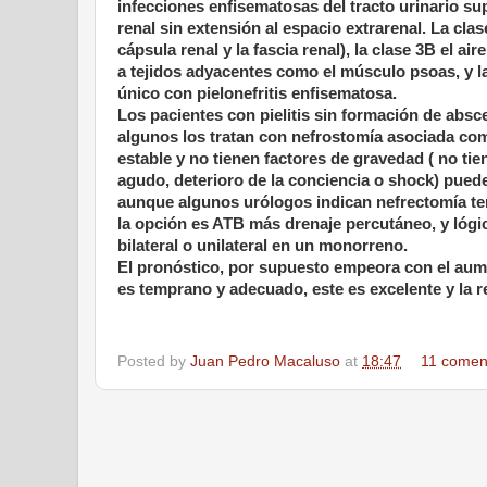
infecciones enfisematosas del tracto urinario su
renal sin extensión al espacio extrarenal. La cla
cápsula renal y la fascia renal), la clase 3B el ai
a tejidos adyacentes como el músculo psoas, y la 
único con pielonefritis enfisematosa.
Los pacientes con pielitis sin formación de abs
algunos los tratan con nefrostomía asociada como
estable y no tienen factores de gravedad ( no tie
agudo, deterioro de la conciencia o shock) pued
aunque algunos urólogos indican nefrectomía tem
la opción es ATB más drenaje percutáneo, y lógi
bilateral o unilateral en un monorreno.
El pronóstico, por supuesto empeora con el aument
es temprano y adecuado, este es excelente y la r
Posted by
Juan Pedro Macaluso
at
18:47
11 comen