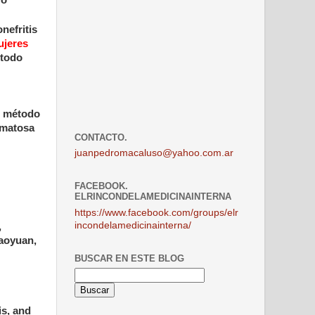
nefritis
ujeres
 todo
el método
sematosa
CONTACTO.
juanpedromacaluso@yahoo.com.ar
FACEBOOK.
ELRINCONDELAMEDICINAINTERNA
https://www.facebook.com/groups/elr
incondelamedicinainterna/
,
Taoyuan,
BUSCAR EN ESTE BLOG
is, and