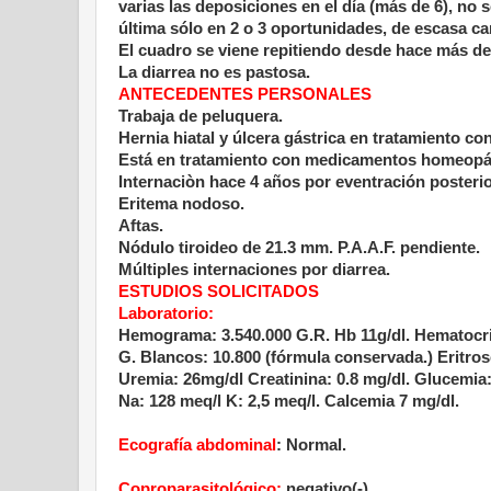
varias las deposiciones en el día (más de 6), n
última sólo en 2 o 3 oportunidades, de escasa ca
El cuadro se viene repitiendo desde hace más de
La diarrea no es pastosa.
ANTECEDENTES PERSONALES
Trabaja de peluquera.
Hernia hiatal y úlcera gástrica en tratamiento co
Está en tratamiento con medicamentos homeopá
Internaciòn hace 4 años por eventración posterio
Eritema nodoso.
Aftas.
Nódulo tiroideo de 21.3 mm. P.A.A.F. pendiente.
Múltiples internaciones por diarrea.
ESTUDIOS SOLICITADOS
Laboratorio:
Hemograma: 3.540.000 G.R. Hb 11g/dl. Hematocrit
G. Blancos: 10.800 (fórmula conservada.) Eritros
Uremia: 26mg/dl Creatinina: 0.8 mg/dl. Glucemia:
Na: 128 meq/l K: 2,5 meq/l. Calcemia 7 mg/dl.
Ecografía abdominal
: Normal.
Coproparasitológico:
negativo(-).