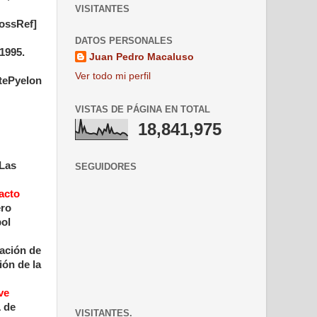
VISITANTES
ossRef]
DATOS PERSONALES
1995.
Juan Pedro Macaluso
Ver todo mi perfil
tePyelon
VISTAS DE PÁGINA EN TOTAL
18,841,975
 Las
SEGUIDORES
acto
ero
bol
ración de
ión de la
ve
1 de
VISITANTES.