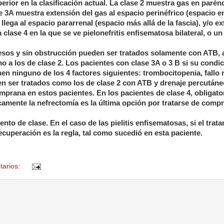
perior en la clasificación actual. La clase 2 muestra gas en paré
se 3A muestra extensión del gas al espacio perinéfrico (espacio en
re llega al espacio pararrenal (espacio más allá de la fascia), y/o e
clase 4 en la que se ve pielonefritis enfisematosa bilateral, o un
cesos y sin obstrucción pueden ser tratados solamente con ATB,
 a los de clase 2. Los pacientes con clase 3A o 3 B si su condic
nen ninguno de los 4 factores siguientes: trombocitopenia, fallo 
en ser tratados como los de clase 2 con ATB y drenaje percutáne
prana en estos pacientes. En los pacientes de clase 4, obligat
camente la nefrectomía es la última opción por tratarse de com
o de clase. En el caso de las pielitis enfisematosas, si el trat
ecuperación es la regla, tal como sucedió en esta paciente.
tarios: