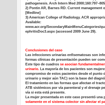
pathogenesis. Arch Intern Med 2000;160:797–805.
2) Pontin AR, Barnes RD. Current management o
[Medline]
3) American College of Radiology. ACR appropriat
Available:
www.acr.org/SecondaryMainMenuCategories/qual
ephritisDoc3.aspx (accessed 2009 June 29).
Conclusiones del caso
Las infecciones urinarias enfisematosas son infe
formas clínicas de presentación pueden ser como c
Este tipo de cuadros
se asocian fundamentalmente
urinario.
La mayoría de los pacientes son mujeres
compromiso de estos pacientes desde el punto de
urinario y mejor aún TAC) son la base del diagnó
El tratamiento en las formas que afectan el tracto 
ATB sistémicos por vía parenteral y el drenaje pe
vía si esta está presente.
La mujer presentada en este caso presentó una p
solamente en el sistema colector sin afectar el 