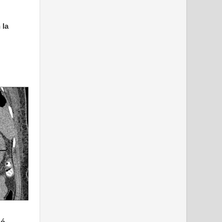
 la
zó