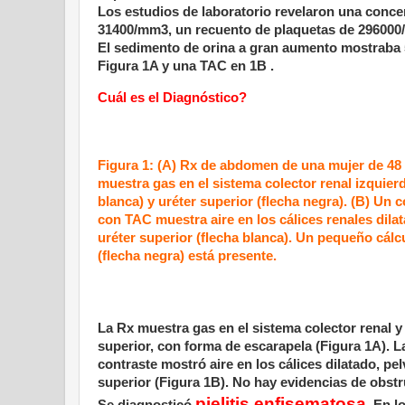
Los estudios de laboratorio revelaron una conce
31400/mm3, un recuento de plaquetas de 296000
El sedimento de orina a gran aumento mostraba 
Figura 1A y una TAC en 1B .
Cuál es el Diagnóstico?
Figura 1: (A) Rx de abdomen de una mujer de 48
muestra gas en el sistema colector renal izquierd
blanca) y uréter superior (flecha negra). (B) Un 
con TAC muestra aire en los cálices renales dilat
uréter superior (flecha blanca). Un pequeño cálc
(flecha negra) está presente.
La Rx muestra gas en el sistema colector renal y
superior, con forma de escarapela (Figura 1A). 
contraste mostró aire en los cálices dilatado, pel
superior (Figura 1B). No hay evidencias de obstr
pielitis enfisematosa
Se diagnosticó
. En l