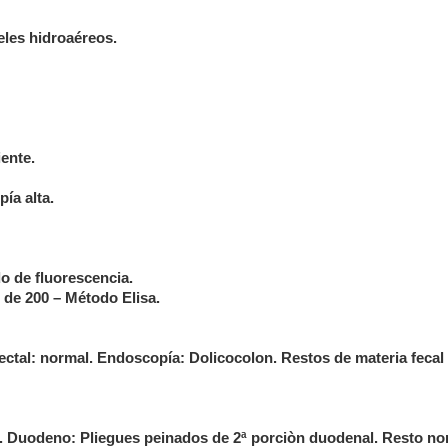
veles hidroaéreos.
iente.
ía alta.
do de fluorescencia.
 de 200 – Método Elisa.
ectal: normal. Endoscopía: Dolicocolon. Restos de materia fecal
 Duodeno: Pliegues peinados de 2ª porciòn duodenal. Resto no