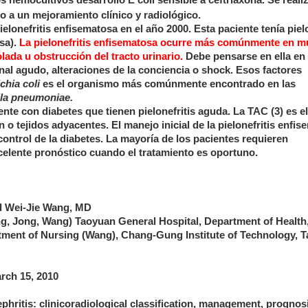
o a un mejoramiento clínico y radiológico.
lonefritis enfisematosa en el año 2000. Esta paciente tenía pielo
osa).
La pielonefritis enfisematosa ocurre más comúnmente en m
lada u obstrucción del tracto urinario.
Debe pensarse en ella en
enal agudo, alteraciones de la conciencia o shock. Esos factores
chia coli
es el organismo más comúnmente encontrado en las
lla pneumoniae.
nte con diabetes que tienen pielonefritis aguda. La TAC (3) es 
o tejidos adyacentes. El manejo inicial de la pielonefritis enfi
 control de la diabetes. La mayoría de los pacientes requieren
xcelente pronóstico cuando el tratamiento es oportuno.
d Wei-Jie Wang, MD
ng, Jong, Wang) Taoyuan General Hospital, Department of Health
tment of Nursing (Wang), Chang-Gung Institute of Technology, 
arch 15, 2010
ritis: clinicoradiological classification, management, prognos