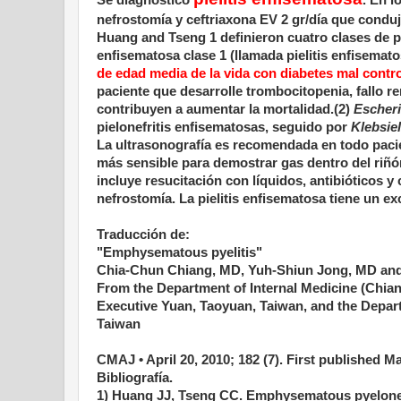
nefrostomía y ceftriaxona EV 2 gr/día que conduj
Huang and Tseng 1 definieron cuatro clases de pie
enfisematosa clase 1 (llamada pielitis enfisemat
de edad media de la vida con diabetes mal contro
paciente que desarrolle trombocitopenia, fallo r
contribuyen a aumentar la mortalidad.(2)
Escheri
pielonefritis enfisematosas, seguido por
Klebsie
La ultrasonografía es recomendada en todo pacie
más sensible para demostrar gas dentro del riñón 
incluye resucitación con líquidos, antibióticos y
nefrostomía. La pielitis enfisematosa tiene un e
Traducción de:
"Emphysematous pyelitis"
Chia-Chun Chiang, MD, Yuh-Shiun Jong, MD an
From the Department of Internal Medicine (Chia
Executive Yuan, Taoyuan, Taiwan, and the Depar
Taiwan
CMAJ • April 20, 2010; 182 (7). First published M
Bibliografía.
1) Huang JJ, Tseng CC. Emphysematous pyeloneph