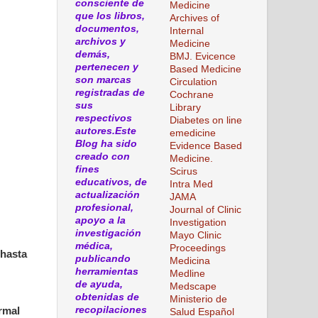
consciente de
Medicine
que los libros,
Archives of
documentos,
Internal
archivos y
Medicine
demás,
BMJ. Evicence
pertenecen y
Based Medicine
son marcas
Circulation
registradas de
Cochrane
sus
Library
respectivos
Diabetes on line
autores.Este
emedicine
Blog ha sido
Evidence Based
creado con
Medicine.
fines
Scirus
educativos, de
Intra Med
actualización
JAMA
profesional,
Journal of Clinic
apoyo a la
Investigation
investigación
Mayo Clinic
médica,
Proceedings
 hasta
publicando
Medicina
herramientas
Medline
de ayuda,
Medscape
obtenidas de
Ministerio de
recopilaciones
rmal
Salud Español