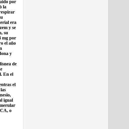
guido por
ò la
respirar
su
erial era
azem y se
a, su
34 mg por
ro el año
on
dona y
disnea de
de
l. En el
entras el
las
nesio,
l igual
omerular
NCA, o