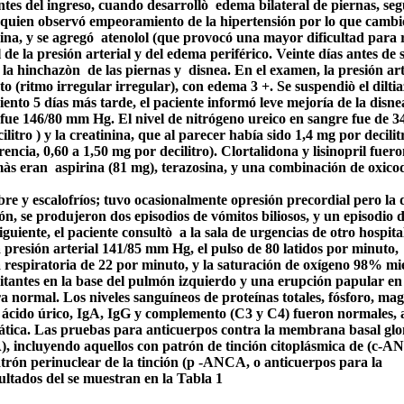
tes del ingreso, cuando desarrollò
edema bilateral de piernas, se
o, quien observó empeoramiento de la hipertensión por lo que cambi
ina, y se agregó
atenolol (que provocó una mayor dificultad para 
l de la presión arterial y del edema periférico. Veinte días antes de 
e la hinchazòn
de las piernas y
disnea. En el examen, la presión art
o (ritmo irregular irregular), con edema 3 +. Se suspendiò el dilti
ento 5 días más tarde, el paciente informó leve mejoría de la disne
l fue 146/80 mm Hg. El nivel de nitrógeno ureico en sangre fue de 
ilitro ) y la creatinina, que al parecer había sido 1,4 mg por decilit
rencia, 0,60 a 1,50 mg por decilitro). Clortalidona y lisinopril fuer
às eran
aspirina (81 mg), terazosina, y una combinación de oxico
bre y escalofríos; tuvo ocasionalmente opresión precordial pero la 
ión, se produjeron dos episodios de vómitos biliosos, y un episodio 
iguiente, el paciente consultò
a la sala de urgencias de otro hospita
a presión arterial 141/85 mm Hg, el pulso de 80 latidos por minuto,
ia respiratoria de 22 por minuto, y la saturación de oxígeno 98% mi
itantes en la base del pulmón izquierdo y una erupción papular en 
ra normal. Los niveles sanguíneos de proteínas totales, fósforo, mag
a, ácido úrico, IgA, IgG y complemento (C3 y C4) fueron normales, a
epática. Las pruebas para anticuerpos contra la membrana basal gl
), incluyendo aquellos con patrón de tinción citoplásmica de (c-A
trón perinuclear de la tinción (p -ANCA, o anticuerpos para la
ultados del se muestran en la Tabla 1