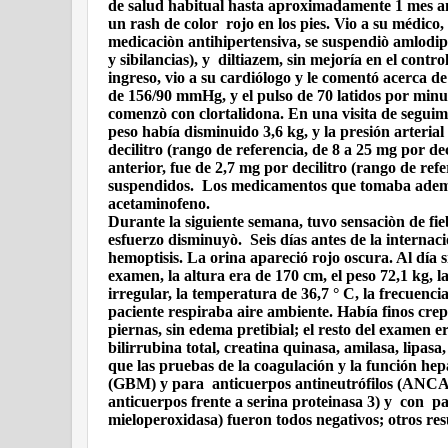
de salud habitual hasta aproximadamente 1 mes an
un rash de color
rojo en los pies. Vio a su médic
medicaciòn antihipertensiva, se suspendiò amlodip
y sibilancias), y
diltiazem, sin mejoría en el contro
ingreso, vio a su cardiólogo y le comentó acerca d
de 156/90 mmHg, y el pulso de 70 latidos por minut
comenzò con clortalidona. En una visita de seguimi
peso había disminuido 3,6 kg, y la presión arteria
decilitro (rango de referencia, de 8 a 25 mg por dec
anterior, fue de 2,7 mg por decilitro (rango de refe
suspendidos.
Los medicamentos que tomaba adem
acetaminofeno.
Durante la siguiente semana, tuvo sensaciòn de fie
esfuerzo disminuyò.
Seis días antes de la internac
hemoptisis. La orina apareció rojo oscura. Al día s
examen, la altura era de 170 cm, el peso 72,1 kg, l
irregular, la temperatura de 36,7 ° C, la frecuenc
paciente respiraba aire ambiente. Había finos crep
piernas, sin edema pretibial; el resto del examen e
bilirrubina total, creatina quinasa, amilasa, lipas
que las pruebas de la coagulación y la función h
(GBM) y para
anticuerpos antineutrófilos (ANCA
anticuerpos frente a serina proteinasa 3) y
con
pa
mieloperoxidasa) fueron todos negativos; otros res