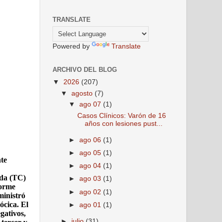
TRANSLATE
Powered by
Translate
ARCHIVO DEL BLOG
▼
2026
(207)
▼
agosto
(7)
▼
ago 07
(1)
Casos Clínicos: Varón de 16
años con lesiones pust...
►
ago 06
(1)
►
ago 05
(1)
nte
►
ago 04
(1)
ada (TC)
►
ago 03
(1)
forme
►
ago 02
(1)
ministró
ócica. El
►
ago 01
(1)
gativos,
►
julio
(31)