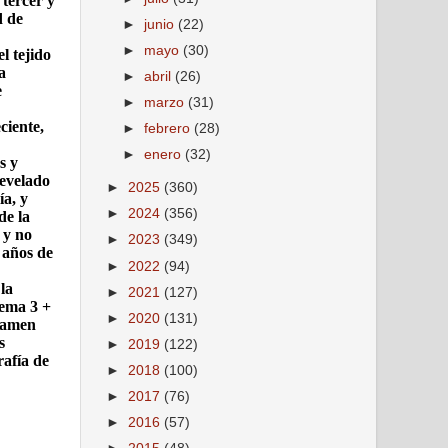
 tercer y
d de
►
junio
(22)
►
mayo
(30)
l tejido
a
►
abril
(26)
e
►
marzo
(31)
ciente,
►
febrero
(28)
►
enero
(32)
s y
revelado
►
2025
(360)
ía, y
►
2024
(356)
de la
 y no
►
2023
(349)
 años de
►
2022
(94)
la
►
2021
(127)
ema 3 +
►
2020
(131)
examen
s
►
2019
(122)
rafía de
►
2018
(100)
►
2017
(76)
►
2016
(57)