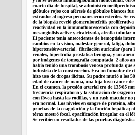
y no se detectó inmunoglobulina monoclonal; otros 
cuarto día de hospital, se administró metilpredniso
glóbulos rojos con aféresis de glóbulos blancos fue
extraídos al ingreso permanecieron estériles. Se rea
de la biopsia reveló glomerulonefritis proliferativ
reactividad en la inmunofluorescencia con depósit
mesangiolisis active y cicatrizada, atrofia tubular 
El paciente tenía antecedentes de hemoptisis interm
cambios en la visión, malestar general, fatiga, dol
hipertensiónvarterial,
fibrilación auricular (para 
renales, hipertrofia prostática benigna, y un aneu
por imágenes de tomografía computada
2 años an
había tenido una trombosis venosa profunda que se 
industria de la construcción. Era un fumador de ci
hizo uso de drogas ilícitas. Su padre murió a los 
edad de cáncer de mama, una hija tuvo cáncer de m
En el examen, la presión arterial era de 135/85 mm
frecuencia respiratoria y la saturación de oxígen
con fóvea hasta las rodillas, y un rash macular no
era normal. Los niveles en sangre de proteína, alb
pruebas de la coagulación y la función hepática; o
tórax mostró focal, opacificación irregular en el ló
Se recibieron resultados de las pruebas diagnóstic