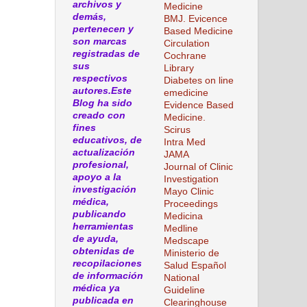
archivos y
Medicine
demás,
BMJ. Evicence
pertenecen y
Based Medicine
son marcas
Circulation
registradas de
Cochrane
sus
Library
respectivos
Diabetes on line
autores.Este
emedicine
Blog ha sido
Evidence Based
creado con
Medicine.
fines
Scirus
educativos, de
Intra Med
actualización
JAMA
profesional,
Journal of Clinic
apoyo a la
Investigation
investigación
Mayo Clinic
médica,
Proceedings
publicando
Medicina
herramientas
Medline
de ayuda,
Medscape
obtenidas de
Ministerio de
recopilaciones
Salud Español
de información
National
médica ya
Guideline
publicada en
Clearinghouse