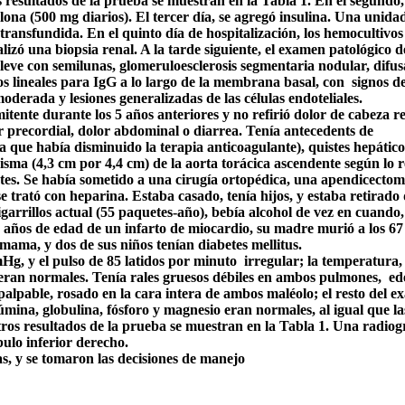
resultados de la prueba se muestran en la Tabla 1. En el segundo,
lona (500 mg diarios). El tercer día, se agregó insulina. Una unida
 transfundida. En el quinto día de hospitalización, los hemocultivos
lizó una biopsia renal. A la tarde siguiente, el examen patológico de
a leve con semilunas, glomeruloesclerosis segmentaria nodular, difus
os lineales para IgG a lo largo de la membrana basal, con
signos d
moderada y lesiones generalizadas de las células endoteliales.
itente durante los 5 años anteriores y no refirió dolor de cabeza re
or precordial, dolor abdominal o diarrea. Tenía antecedents de
la que había disminuido la terapia anticoagulante), quistes hepático
risma (4,3 cm por 4,4 cm) de la aorta torácica ascendente según lo 
tes. Se había sometido a una cirugía ortopédica, una apendicectom
trató con heparina. Estaba casado, tenía hijos, y estaba retirado 
garrillos actual (55 paquetes-año), bebía alcohol de vez en cuando,
58 años de edad de un infarto de miocardio, su madre murió a los 67
ama, y dos de sus niños tenían diabetes mellitus.
Hg, y el pulso de 85 latidos por minuto
irregular; la temperatura, 
o eran normales. Tenía rales gruesos débiles en ambos pulmones,
ed
 palpable, rosado en la cara intera de ambos maléolo; el resto del 
úmina, globulina, fósforo y magnesio eran normales, al igual que la
tros resultados de la prueba se muestran en la Tabla 1. Una radiog
bulo inferior derecho.
as, y se tomaron las decisiones de manejo