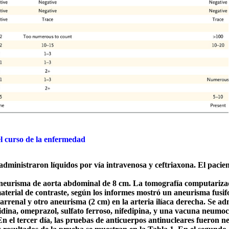
l curso de la enfermedad
 administraron líquidos por vía intravenosa y ceftriaxona. El pacie
 aneurisma de aorta abdominal de 8 cm. La tomografía computariz
material de contraste, según los informes mostró un aneurisma fusi
arrenal y otro aneurisma (2 cm) en la arteria ilíaca derecha. Se ad
nidina, omeprazol, sulfato ferroso, nifedipina, y una vacuna neumoc
 En el tercer día, las pruebas de anticuerpos antinucleares fueron ne