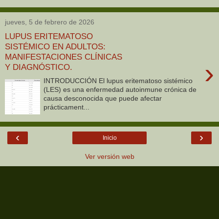
jueves, 5 de febrero de 2026
LUPUS ERITEMATOSO
SISTÉMICO EN ADULTOS:
MANIFESTACIONES CLÍNICAS
›
Y DIAGNÓSTICO.
INTRODUCCIÓN El lupus eritematoso sistémico
(LES) es una enfermedad autoinmune crónica de
causa desconocida que puede afectar
prácticament...
‹
›
Inicio
Ver versión web