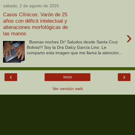
sábado, 2 de agosto de 2025
Casos Clínicos: Varón de 25
años con déficit intelectual y
alteraciones morfológicas de
›
las manos
Buenas noches Dr! Saludos desde Santa Cruz
Bolivia!!! Soy la Dra Dalcy García Lino. Le
comparto esta imagen que me llama la atención...
‹
›
Inicio
Ver versión web