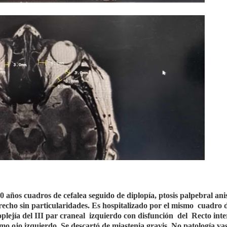
 años cuadros de cefalea seguido de diplopía, ptosis palpebral ani
erecho sin particularidades. Es hospitalizado por el mismo
cuadro 
plejía del III par craneal
izquierdo con disfunción
del
Recto int
smo ojo izquierdo. Se descartó de miastenia gravis. No patología va