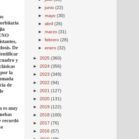
►
junio
(22)
►
mayo
(30)
as
rbitaria
►
abril
(26)
jía
►
marzo
(31)
SENO
►
febrero
(28)
stantes,
dosis. De
►
enero
(32)
entificar
►
2025
(360)
 cuadro y
clásicas
►
2024
(356)
por la
►
2023
(349)
lamada
►
2022
(94)
ia de
►
2021
(127)
de
►
2020
(131)
►
2019
(122)
sa es muy
ruebas
►
2018
(100)
e recordó
►
2017
(76)
na
►
2016
(57)