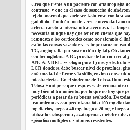
Creo que frente a un paciente con oftalmoplejía 
contraste, y que en el caso de sospecha de síndr
tejido anormal que suele ser isointenso con la sust
gadolinio. También puede verse convexidad anormal
arteria carótida interna intracavernosa. La biops
necesaria aunque hay que tener en cuenta que hay
respuesta a los corticoides como por ejemplo el lin
están las causas vasculares, es importante un estu
TC, angiografía por sustracción digital). Obviam
con hemoglobina A1C, pruebas de función renal y
ANCA, VDRL, serología para Lyme, y electroforesi
LCR donde se debe buscar nivel de proteínas, gluco
enfermedad de Lyme y la sífilis, enzima convertidor
micobacterias. En el síndrome de Tolosa-Hunt, est
Tolosa Hunt pero que después se determina otro di
muy bien al tratamiento, por lo que no hay que perd
periódicas a pesar de su buena evolución. De toda
tratamiento es con prednisona 80 a 100 mg diariame
mg diarios, luego a 40 mg, luego a 20 mg y luego a
utilizado ciclosporina , azatioprina , metotrexato ,
episodios múltiples o síntomas resistentes.