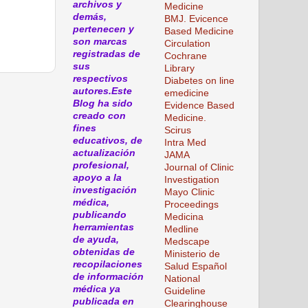
archivos y
Medicine
demás,
BMJ. Evicence
pertenecen y
Based Medicine
son marcas
Circulation
registradas de
Cochrane
sus
Library
respectivos
Diabetes on line
autores.Este
emedicine
Blog ha sido
Evidence Based
creado con
Medicine.
fines
Scirus
educativos, de
Intra Med
actualización
JAMA
profesional,
Journal of Clinic
apoyo a la
Investigation
investigación
Mayo Clinic
médica,
Proceedings
publicando
Medicina
herramientas
Medline
de ayuda,
Medscape
obtenidas de
Ministerio de
recopilaciones
Salud Español
de información
National
médica ya
Guideline
publicada en
Clearinghouse