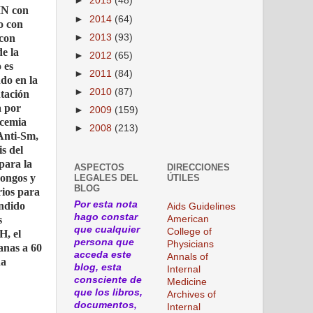
►
2015
(48)
MN con
►
2014
(64)
o con
►
2013
(93)
 con
e la
►
2012
(65)
 es
►
2011
(84)
do en la
►
2010
(87)
ntación
a por
►
2009
(159)
ucemia
►
2008
(213)
Anti-Sm,
s del
para la
ASPECTOS
DIRECCIONES
hongos y
LEGALES DEL
ÚTILES
BLOG
rios para
Por esta nota
ondido
Aids Guidelines
hago constar
American
s
que cualquier
College of
H, el
persona que
Physicians
anas a 60
acceda este
Annals of
ha
blog, esta
Internal
consciente de
Medicine
que los libros,
Archives of
documentos,
Internal