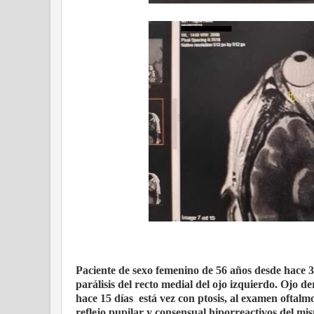
Paciente de sexo femenino de 56 años desde hace 30
parálisis del recto medial del ojo izquierdo. Ojo d
hace 15 días
está vez con ptosis, al examen oftalmo
reflejo pupilar y consensual hiporreactivos del mi