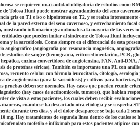
dolorosa se requieren una cantidad obligatoria de estudios como R
ome de Tolosa Hunt puede mostrar agrandamiento del seno cavernos
ancia gris en T1 e iso o hipointensa en T2, y se realza intensamente
 de la pared externa del seno cavernoso, y estrechamiento focal d
ia, mostrando inflamación granulomatosa la mayoría de las veces no
 entidades que pueden imitar al síndrome de Tolosa Hunt incluyen
foma y la sarcoidosis. Como siempre en el diferencial de esta prese
dio angiográfico (angiografía por resonancia magnética, angiografí
ente estudios de sangre (hemograma, eritrosedimentación, PCR, gl
 hepática, enzima convertidora de angiotensina, FAN, Anti-DNA, 
s de proteínas séricas). También es importante una PL con análisi
sa, recuento celular con fórmula leucocitaria, citología, serología 
a de angiotensina (para la sarcoidosis) y cultivos para bacterias, 
as pruebas deben ser normales. Hay casos que pueden reunir crite
agnóstico (hay casos de actinomicosis, tumores), que habían resp
er de vista a estos pacientes, los cuales deben recibir evaluacione
s maneras, cuando se ha descartado otra etiología y se sospecha ST
nte durante tres días, y si el dolor desaparece se baja cada 2 sem
 10 mg. Hay tratamientos de segunda línea dentro de los cuales se 
 micofenolato mofetilo e infliximab para estos pacientes atípicos con