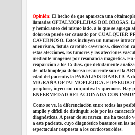
Opinión:
El hecho de que aparezca una oftalmoplej
llamadas OFTALMOPLEJÍAS DOLOROSAS. Las oftalm
y hemicraneo del mismo lado, a lo que se agrega af
dolorosa puede ser causado por CUALQU
CAVERNOSO. Estos incluyen un tumores intracranea
aneurisma, fístula carótido-cavernosa, disección ca
estas afecciones, los tumores y las afecciones vasc
mediante imágenes por resonancia magnética. En es
reaparición a los 15 días, que debidamente analiza
de
oftalmoplejía dolorosa recurrente son el l
edad del paciente, la PARÁLISIS DIABÉTICA d
MIGRAÑA OFTALMOPLÉJICA. El PSEUDOTUMOR O
proptosis, inyección conjuntival y quemosis. Hay 
ENFERMEDAD RELACIONADA CON INMUNO
Como se ve, la diferenciación entre todas las posib
amplio y difícil de distinguir solo por las caracte
diagnósticas. A pesar de su rareza, me ha toc
a este paciente, cuyo diagnóstico basamos en las 
espectacular respuesta a los corticosteroides.