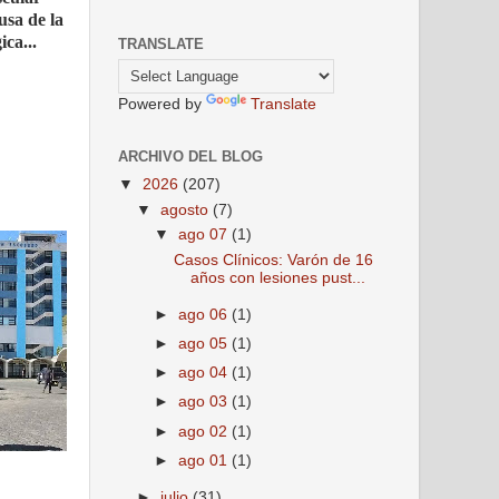
ausa de la
ca...
TRANSLATE
Powered by
Translate
ARCHIVO DEL BLOG
▼
2026
(207)
▼
agosto
(7)
▼
ago 07
(1)
Casos Clínicos: Varón de 16
años con lesiones pust...
►
ago 06
(1)
►
ago 05
(1)
►
ago 04
(1)
►
ago 03
(1)
►
ago 02
(1)
►
ago 01
(1)
►
julio
(31)