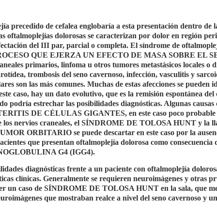
ía precedido de cefalea englobaría a esta presentación dentro de l
oplejías dolorosas se caracterizan por dolor en región perio
ectación del III par, parcial o completa. El síndrome de oftalmople
IER PROCESO QUE EJERZA UN EFECTO DE MASA SOBRE EL 
les primarios, linfoma u otros tumores metastásicos locales o di
rotídea, trombosis del seno cavernoso, infección, vasculitis y sarcoi
ulares son las más comunes. Muchas de estas afecciones se pueden id
te caso, hay un dato evolutivo, que es la remisión espontánea del
do podría estrechar las posibilidades diagnósticas. Algunas causas 
a ARTERITIS DE CÉLULAS GIGANTES, en este caso poco probable 
e los nervios craneales, el SÍNDROME DE TOLOSA HUNT y la l
RBITARIO se puede descartar en este caso por la ausenc
pacientes que presentan oftalmoplejía dolorosa como consecuencia 
GLOBULINA G4 (IGG4).
ilidades diagnósticas frente a un paciente con oftalmoplejía doloro
rísticas clínicas. Generalmente se requieren neuroimágenes y otras p
ado ver un caso de SÍNDROME DE TOLOSA HUNT en la sala, que m
neuroimágenes que mostraban realce a nivel del seno cavernoso y u