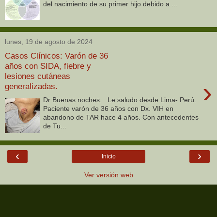
del nacimiento de su primer hijo debido a ...
lunes, 19 de agosto de 2024
Casos Clínicos: Varón de 36
años con SIDA, fiebre y
lesiones cutáneas
›
generalizadas.
Dr Buenas noches. Le saludo desde Lima- Perú.
Paciente varón de 36 años con Dx. VIH en
abandono de TAR hace 4 años. Con antecedentes
de Tu...
‹
›
Inicio
Ver versión web