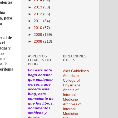
►
2014
(64)
edentes
►
2013
(93)
bía
►
2012
(65)
a, pero
►
2011
(84)
ía
►
2010
(87)
►
2009
(159)
rial de
►
2008
(213)
 el
adas y
nas
ASPECTOS
DIRECCIONES
ron
LEGALES DEL
ÚTILES
a, la
BLOG
 eritema
Por esta nota
Aids Guidelines
hago constar
American
que cualquier
College of
persona que
Physicians
acceda este
Annals of
blog, esta
Internal
consciente de
Medicine
que los libros,
Archives of
documentos,
Internal
archivos y
Medicine
demás,