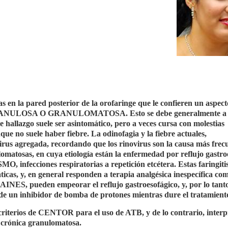
 en la pared posterior de la orofaringe que le confieren un aspect
GRANULOSA O GRANULOMATOSA. Esto se debe generalmente a
ste hallazgo suele ser asintomático, pero a veces cursa con molestias
nque no suele haber fiebre. La odinofagia y la fiebre actuales,
irus agregada, recordando que los rinovirus son la causa más frec
ulomatosas, en cuya etiología están la enfermedad por reflujo gastro
ecciones respiratorias a repetición etcétera. Estas faringiti
icas, y, en general responden a terapia analgésica inespecífica co
INES, pueden empeorar el reflujo gastroesofágico, y, por lo tanto
o de un inhibidor de bomba de protones mientras dure el tratamient
 criterios de CENTOR para el uso de ATB, y de lo contrario, interp
s crónica granulomatosa.