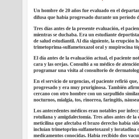
Un hombre de 20 años fue evaluado en el departam
difusa que había progresado durante un período de
Tres días antes de la presente evaluación, el paci
mientras se duchaba. Era un estudiante deportista 
de salud estudiantil. Al día siguiente, la erupción
trimetoprima-sulfametoxazol oral y mupirocina tó
El día antes de la evaluación actual, el paciente n
cara y las orejas. Consultó a su médico de atenció
programar una visita al consultorio de dermatología 
En el servicio de urgencias, el paciente refirió qu
progresado y era muy pruriginosa. También afirmó 
cercano con otro hombre con un sarpullido similar.
nocturnos, mialgia, tos, rinorrea, faringitis, náus
Los antecedentes médicos eran notables por infecció
rotuliana y amigdalectomía. Tres años antes de la 
meticilina que afectaba el brazo derecho había sid
incluían trimetoprim-sulfametoxazol y loratadina o
medicamentos conocidas. Había recibido dos vacu