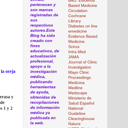
BMJ. Evicence
pertenecen y
Based Medicine
son marcas
Circulation
registradas de
Cochrane
sus
Library
respectivos
Diabetes on line
autores.Este
emedicine
Blog ha sido
Evidence Based
creado con
Medicine.
fines
Scirus
educativos, de
Intra Med
actualización
JAMA
profesional,
Journal of Clinic
apoyo a la
Investigation
 la oreja
investigación
Mayo Clinic
médica,
Proceedings
publicando
Medicina
herramientas
Medline
de ayuda,
Medscape
erasa y
obtenidas de
Ministerio de
 de
recopilaciones
Salud Español
de información
s 1 y 2
National
médica ya
Guideline
publicada en
Clearinghouse
la web.
Nature