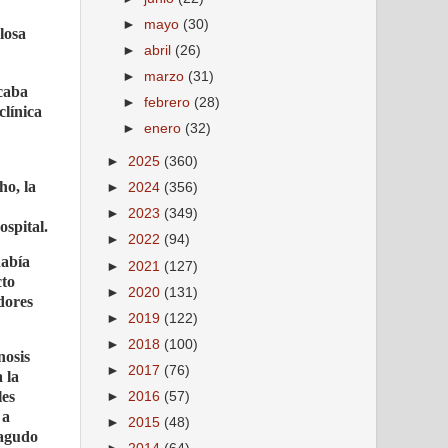
►
mayo
(30)
losa
►
abril
(26)
►
marzo
(31)
icaba
►
febrero
(28)
clínica
►
enero
(32)
►
2025
(360)
ho, la
►
2024
(356)
►
2023
(349)
ospital.
►
2022
(94)
había
►
2021
(127)
cto
►
2020
(131)
dores
►
2019
(122)
►
2018
(100)
nosis
►
2017
(76)
 la
les
►
2016
(57)
 a
►
2015
(48)
 agudo