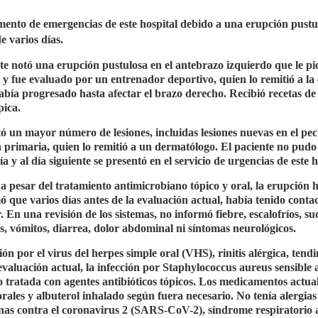
ento de emergencias de este hospital debido a una erupción pustu
 varios días.
ente notó una erupción pustulosa en el antebrazo izquierdo que le p
y fue evaluado por un entrenador deportivo, quien lo remitió a la 
 había progresado hasta afectar el brazo derecho. Recibió recetas de
pica.
otó un mayor número de lesiones, incluidas lesiones nuevas en el pec
n primaria, quien lo remitió a un dermatólogo. El paciente no pudo
y al día siguiente se presentó en el servicio de urgencias de este h
e, a pesar del tratamiento antimicrobiano tópico y oral, la erupción 
que varios días antes de la evaluación actual, había tenido conta
 En una revisión de los sistemas, no informó fiebre, escalofríos, su
eas, vómitos, diarrea, dolor abdominal ni síntomas neurológicos.
n por el virus del herpes simple oral (VHS), rinitis alérgica, tendi
evaluación actual, la infección por Staphylococcus aureus sensible a
o tratada con agentes antibióticos tópicos. Los medicamentos actua
rales y albuterol inhalado según fuera necesario. No tenía alergias
nas contra el coronavirus 2 (SARS-CoV-2), síndrome respiratorio