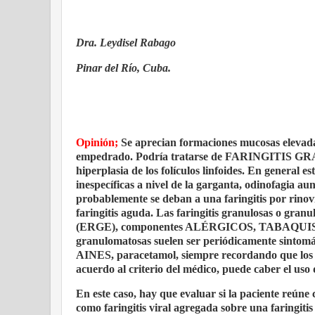
Dra. Leydisel Rabago
Pinar del Río, Cuba.
Opinión;
Se aprecian formaciones mucosas elevadas
empedrado. Podría tratarse de FARINGITIS 
hiperplasia de los folículos linfoides. En general e
inespecíficas a nivel de la garganta, odinofagia au
probablemente se deban a una faringitis por rinov
faringitis aguda. Las faringitis granulosas o gran
(ERGE), componentes ALÉRGICOS, TABAQUISMO, inf
granulomatosas suelen ser periódicamente sintomát
AINES, paracetamol, siempre recordando que los A
acuerdo al criterio del médico, puede caber el us
En este caso, hay que evaluar si la paciente reúne
como faringitis viral agregada sobre una faringiti