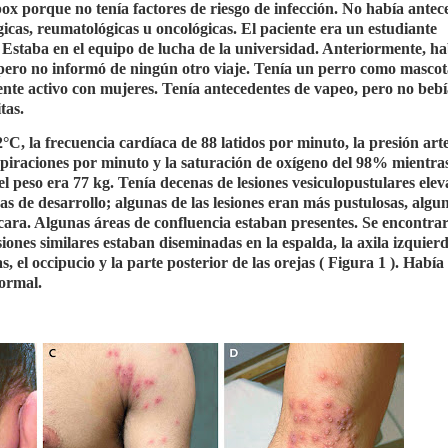
ox porque no tenía factores de riesgo de infección. No había antec
icas, reumatológicas u oncológicas. El paciente era un estudiante
 Estaba en el equipo de lucha de la universidad. Anteriormente, ha
 pero no informó de ningún otro viaje. Tenía un perro como mascot
nte activo con mujeres. Tenía antecedentes de vapeo, pero no beb
tas.
C, la frecuencia cardíaca de 88 latidos por minuto, la presión arte
spiraciones por minuto y la saturación de oxígeno del 98% mientras
l peso era 77 kg. Tenía decenas de lesiones vesiculopustulares elev
s de desarrollo; algunas de las lesiones eran más pustulosas, algu
scara. Algunas áreas de confluencia estaban presentes. Se encontra
esiones similares estaban diseminadas en la espalda, la axila izquierd
, el occipucio y la parte posterior de las orejas ( Figura 1 ). Había
normal.