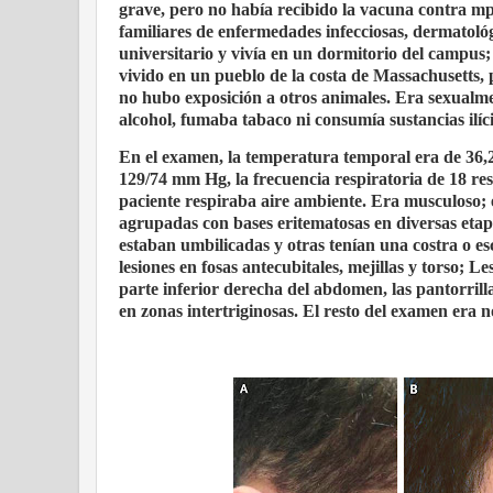
grave, pero no había recibido la vacuna contra mp
familiares de enfermedades infecciosas, dermatológ
universitario y vivía en un dormitorio del campus;
vivido en un pueblo de la costa de Massachusetts,
no hubo exposición a otros animales. Era sexualme
alcohol, fumaba tabaco ni consumía sustancias ilíci
En el examen, la temperatura temporal era de 36,2°
129/74 mm Hg, la frecuencia respiratoria de 18 re
paciente respiraba aire ambiente. Era musculoso; e
agrupadas con bases eritematosas en diversas etapa
estaban umbilicadas y otras tenían una costra o e
lesiones en fosas antecubitales, mejillas y torso; L
parte inferior derecha del abdomen, las pantorrillas
en zonas intertriginosas. El resto del examen era 