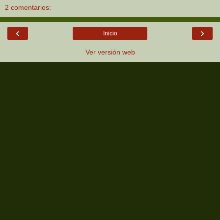
2 comentarios:
‹
›
Inicio
Ver versión web