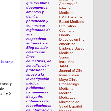
que los libros,
Archives of
documentos,
Internal
archivos y
Medicine
demás,
BMJ. Evicence
pertenecen y
Based Medicine
son marcas
Circulation
registradas de
Cochrane
sus
Library
respectivos
Diabetes on line
autores.Este
emedicine
Blog ha sido
Evidence Based
creado con
Medicine.
fines
Scirus
educativos, de
 la oreja
Intra Med
actualización
JAMA
profesional,
Journal of Clinic
apoyo a la
Investigation
investigación
Mayo Clinic
médica,
erasa y
Proceedings
publicando
Medicina
 de
herramientas
Medline
s 1 y 2
de ayuda,
Medscape
obtenidas de
Ministerio de
recopilaciones
Salud Español
de información
National