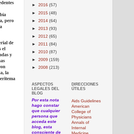
edentes
►
2016
(57)
►
2015
(48)
bía
a, pero
►
2014
(64)
ía
►
2013
(93)
►
2012
(65)
rial de
►
2011
(84)
 el
►
2010
(87)
adas y
►
2009
(159)
nas
ron
►
2008
(213)
a, la
 eritema
ASPECTOS
DIRECCIONES
LEGALES DEL
ÚTILES
BLOG
Por esta nota
Aids Guidelines
hago constar
American
que cualquier
College of
persona que
Physicians
acceda este
Annals of
blog, esta
Internal
consciente de
Medicine