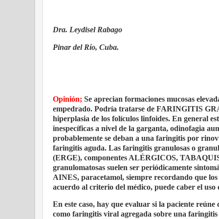
Dra. Leydisel Rabago
Pinar del Río, Cuba.
Opinión;
Se aprecian formaciones mucosas elevadas
empedrado. Podría tratarse de FARINGITIS 
hiperplasia de los folículos linfoides. En general e
inespecíficas a nivel de la garganta, odinofagia au
probablemente se deban a una faringitis por rinov
faringitis aguda. Las faringitis granulosas o gran
(ERGE), componentes ALÉRGICOS, TABAQUISMO, inf
granulomatosas suelen ser periódicamente sintomát
AINES, paracetamol, siempre recordando que los A
acuerdo al criterio del médico, puede caber el us
En este caso, hay que evaluar si la paciente reúne
como faringitis viral agregada sobre una faringiti