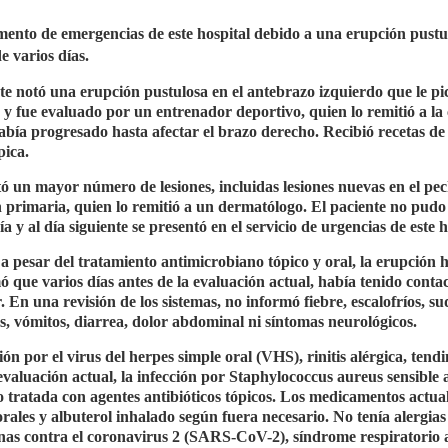
ento de emergencias de este hospital debido a una erupción pustu
 varios días.
ente notó una erupción pustulosa en el antebrazo izquierdo que le p
y fue evaluado por un entrenador deportivo, quien lo remitió a la 
 había progresado hasta afectar el brazo derecho. Recibió recetas de
pica.
otó un mayor número de lesiones, incluidas lesiones nuevas en el pec
n primaria, quien lo remitió a un dermatólogo. El paciente no pudo
y al día siguiente se presentó en el servicio de urgencias de este h
e, a pesar del tratamiento antimicrobiano tópico y oral, la erupción 
que varios días antes de la evaluación actual, había tenido conta
 En una revisión de los sistemas, no informó fiebre, escalofríos, su
eas, vómitos, diarrea, dolor abdominal ni síntomas neurológicos.
n por el virus del herpes simple oral (VHS), rinitis alérgica, tendi
evaluación actual, la infección por Staphylococcus aureus sensible a
o tratada con agentes antibióticos tópicos. Los medicamentos actua
rales y albuterol inhalado según fuera necesario. No tenía alergias
nas contra el coronavirus 2 (SARS-CoV-2), síndrome respiratorio