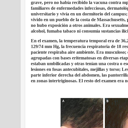
grave, pero no había recibido la vacuna contra mp
familiares de enfermedades infecciosas, dermatológ
universitario y vivía en un dormitorio del campus;
vivido en un pueblo de la costa de Massachusetts,
no hubo exposición a otros animales. Era sexualme
alcohol, fumaba tabaco ni consumía sustancias ilíci
En el examen, la temperatura temporal era de 36,2°
129/74 mm Hg, la frecuencia respiratoria de 18 re
paciente respiraba aire ambiente. Era musculoso; e
agrupadas con bases eritematosas en diversas etapa
estaban umbilicadas y otras tenían una costra o e
lesiones en fosas antecubitales, mejillas y torso; L
parte inferior derecha del abdomen, las pantorrillas
en zonas intertriginosas. El resto del examen era 