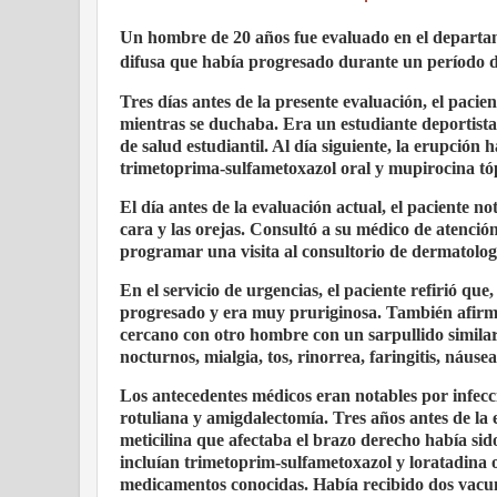
Un hombre de 20 años fue evaluado en el departam
difusa que había progresado durante un período de
Tres días antes de la presente evaluación, el paci
mientras se duchaba. Era un estudiante deportista 
de salud estudiantil. Al día siguiente, la erupción
trimetoprima-sulfametoxazol oral y mupirocina tó
El día antes de la evaluación actual, el paciente n
cara y las orejas. Consultó a su médico de atenció
programar una visita al consultorio de dermatología 
En el servicio de urgencias, el paciente refirió qu
progresado y era muy pruriginosa. También afirmó 
cercano con otro hombre con un sarpullido similar.
nocturnos, mialgia, tos, rinorrea, faringitis, náus
Los antecedentes médicos eran notables por infecció
rotuliana y amigdalectomía. Tres años antes de la 
meticilina que afectaba el brazo derecho había sid
incluían trimetoprim-sulfametoxazol y loratadina o
medicamentos conocidas. Había recibido dos vacu