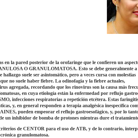
 en la pared posterior de la orofaringe que le confieren un aspect
GRANULOSA O GRANULOMATOSA. Esto se debe generalmente a
ste hallazgo suele ser asintomático, pero a veces cursa con molestias
nque no suele haber fiebre. La odinofagia y la fiebre actuales,
irus agregada, recordando que los rinovirus son la causa más frec
ulomatosas, en cuya etiología están la enfermedad por reflujo gastro
ecciones respiratorias a repetición etcétera. Estas faringiti
icas, y, en general responden a terapia analgésica inespecífica co
INES, pueden empeorar el reflujo gastroesofágico, y, por lo tanto
o de un inhibidor de bomba de protones mientras dure el tratamient
 criterios de CENTOR para el uso de ATB, y de lo contrario, interp
s crónica granulomatosa.