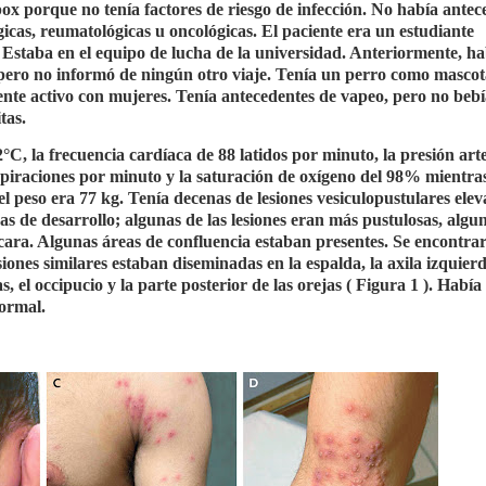
ox porque no tenía factores de riesgo de infección. No había antec
icas, reumatológicas u oncológicas. El paciente era un estudiante
 Estaba en el equipo de lucha de la universidad. Anteriormente, ha
 pero no informó de ningún otro viaje. Tenía un perro como mascot
nte activo con mujeres. Tenía antecedentes de vapeo, pero no beb
tas.
C, la frecuencia cardíaca de 88 latidos por minuto, la presión arte
spiraciones por minuto y la saturación de oxígeno del 98% mientras
l peso era 77 kg. Tenía decenas de lesiones vesiculopustulares elev
s de desarrollo; algunas de las lesiones eran más pustulosas, algu
scara. Algunas áreas de confluencia estaban presentes. Se encontra
esiones similares estaban diseminadas en la espalda, la axila izquierd
, el occipucio y la parte posterior de las orejas ( Figura 1 ). Había
normal.