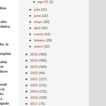
►
ago 01
(1)
losa
►
julio
(31)
►
junio
(22)
icaba
►
mayo
(30)
clínica
►
abril
(26)
►
marzo
(31)
►
febrero
(28)
ho, la
►
enero
(32)
ospital.
►
2025
(360)
►
2024
(356)
había
cto
►
2023
(349)
dores
►
2022
(94)
►
2021
(127)
nosis
►
2020
(131)
 la
►
2019
(122)
les
►
2018
(100)
 a
 agudo
►
2017
(76)