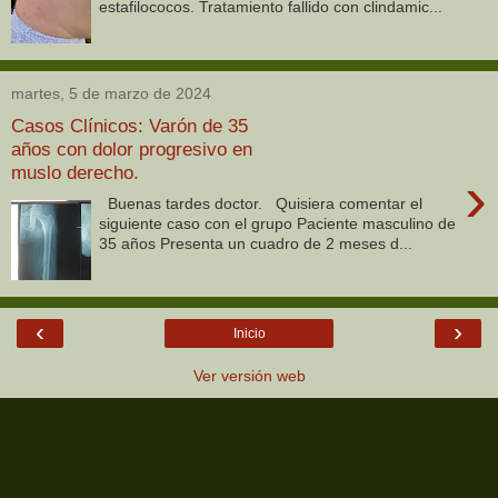
estafilococos. Tratamiento fallido con clindamic...
martes, 5 de marzo de 2024
Casos Clínicos: Varón de 35
años con dolor progresivo en
muslo derecho.
›
Buenas tardes doctor. Quisiera comentar el
siguiente caso con el grupo Paciente masculino de
35 años Presenta un cuadro de 2 meses d...
‹
›
Inicio
Ver versión web