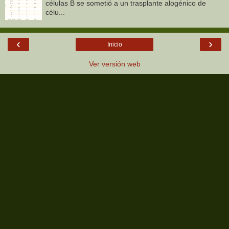
células B se sometió a un trasplante alogénico de
célu...
‹
›
Inicio
Ver versión web