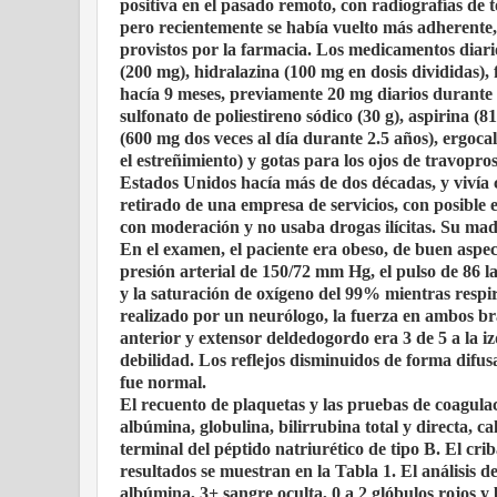
positiva en el pasado remoto, con radiografías de 
pero recientemente se había vuelto más adherent
provistos por la farmacia. Los medicamentos diario
(200 mg), hidralazina (100 mg en dosis divididas),
hacía 9 meses, previamente 20 mg diarios durante 1
sulfonato de poliestireno sódico (30 g), aspirina (
(600 mg dos veces al día durante 2.5 años), ergocal
el estreñimiento) y gotas para los ojos de travopro
Estados Unidos hacía más de dos décadas, y vivía 
retirado de una empresa de servicios, con posible 
con moderación y no usaba drogas ilícitas. Su mad
En el examen, el paciente era obeso, de buen aspect
presión arterial de 150/72 mm Hg, el pulso de 86 l
y la saturación de oxígeno del 99% mientras resp
realizado por un neurólogo, la fuerza en ambos braz
anterior y extensor deldedogordo era 3 de 5 a la i
debilidad. Los reflejos disminuidos de forma difusa
fue normal.
El recuento de plaquetas y las pruebas de coagulaci
albúmina, globulina, bilirrubina total y directa, cal
terminal del péptido natriurético de tipo B. El cri
resultados se muestran en la Tabla 1. El análisis 
albúmina, 3+ sangre oculta, 0 a 2 glóbulos rojos y 