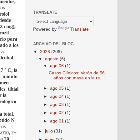
amentos,
dos
TRANSLATE
rolol
 desde
325 mg),
Powered by
Translate
rozil
ario para
ARCHIVO DEL BLOG
ado a los
ra
▼
2026
(206)
alcohol
▼
agosto
(6)
▼
ago 06
(1)
7 ° C, la
Casos Clínicos: Varón de 56
or minuto
años con masa en la re...
xamen
►
ago 05
(1)
s, tibial
r la
►
ago 04
(1)
rológico
►
ago 03
(1)
►
ago 02
(1)
 total,
éptido N-
►
ago 01
(1)
ros
►
julio
(31)
.010, 2+
 a 20
►
junio
(22)