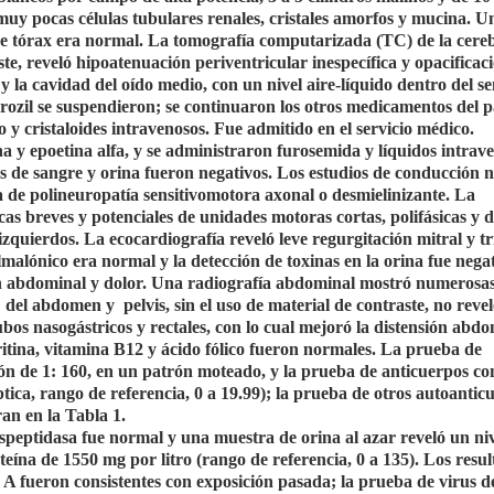
muy pocas células tubulares renales, cristales amorfos y mucina. U
e tórax era normal. La tomografía computarizada (TC) de la cere
te, reveló hipoatenuación periventricular inespecífica y opacificac
 y la cavidad del oído medio, con un nivel aire-líquido dentro del s
brozil se suspendieron; se continuaron los otros medicamentos del p
o y cristaloides intravenosos. Fue admitido en el servicio médico.
na y epoetina alfa, y se administraron furosemida y líquidos intrav
s de sangre y orina fueron negativos. Los estudios de conducción 
 de polineuropatía sensitivomotora axonal o desmielinizante. La
s breves y potenciales de unidades motoras cortas, polifásicas y 
izquierdos. La ecocardiografía reveló leve regurgitación mitral y t
lmalónico era normal y la detección de toxinas en la orina fue negat
ión abdominal y dolor. Una radiografía abdominal mostró numerosas
 TC del abdomen y
pelvis, sin el uso de material de contraste, no reve
ubos nasogástricos y rectales, con lo cual mejoró la distensión abdo
rritina, vitamina B12 y ácido fólico fueron normales. La prueba de
ción de 1: 160, en un patrón moteado, y la prueba de anticuerpos c
tica, rango de referencia, 0 a 19.99); la prueba de otros autoantic
an en la Tabla 1.
nspeptidasa fue normal y una muestra de orina al azar reveló un ni
oteína de 1550 mg por litro (rango de referencia, 0 a 135). Los resu
is A fueron consistentes con exposición pasada; la prueba de virus d