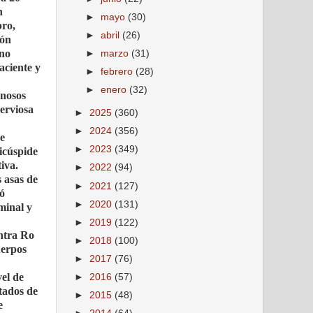
n
►
mayo
(30)
bro,
►
abril
(26)
ión
eno
►
marzo
(31)
aciente y
►
febrero
(28)
►
enero
(32)
enosos
nerviosa
►
2025
(360)
►
2024
(356)
de
►
2023
(349)
ricúspide
iva.
►
2022
(94)
 asas de
►
2021
(127)
ló
►
2020
(131)
minal y
►
2019
(122)
ontra Ro
►
2018
(100)
uerpos
►
2017
(76)
vel de
►
2016
(57)
ltados de
►
2015
(48)
e