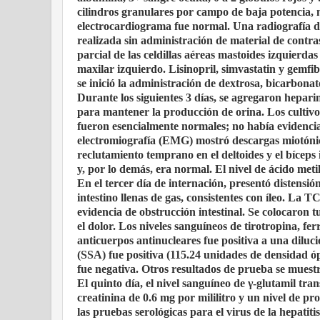
cilindros granulares por campo de baja potencia, 
electrocardiograma fue normal. Una radiografía d
realizada sin administración de material de contras
parcial de las celdillas aéreas mastoides izquierdas
maxilar izquierdo. Lisinopril, simvastatin y gemfi
se inició la administración de dextrosa, bicarbonat
Durante los siguientes 3 días, se agregaron hepari
para mantener la producción de orina. Los cultivo
fueron esencialmente normales; no había evidencia
electromiografía (EMG) mostró descargas miotónica
reclutamiento temprano en el deltoides y el bíceps 
y, por lo demás, era normal. El nivel de ácido meti
En el tercer día de internación, presentó distens
intestino llenas de gas, consistentes con íleo. La
evidencia de obstrucción intestinal. Se colocaron t
el dolor. Los niveles sanguíneos de tirotropina, fe
anticuerpos antinucleares fue positiva a una dilu
(SSA) fue positiva (115.24 unidades de densidad óp
fue negativa. Otros resultados de prueba se muestr
El quinto día, el nivel sanguíneo de
γ
-glutamil tra
creatinina de 0.6 mg por mililitro y un nivel de pr
las pruebas serológicas para el virus de la hepatit