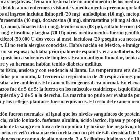
tórax negativas. Tenía un historial de incumplimiento de los medic
e, debido a una enfermera visitante y medicamentos preempaqueta
s al ingreso incluían lisinopril (20 mg), amlodipina (10 mg), metop
 furosemida (40 mg), doxazosina (8 mg), simvastatina (40 mg al día
,5 años), finasterida (5 mg), levotiroxina (88
μ
g), sulfato ferroso (
81 mg) e insulina glargina (70 U); otros medicamentos fueron gemfib
ciferol (50,000 U dos veces al mes), lactulosa (20 g según sea neces
st. Él no tenía alergias conocidas. Había nacido en México, e inmigr
con su esposa; hablaba principalmente español y era analfabeto. E
exposición a solventes de limpieza. Era un antiguo fumador, bebía 
re y su hermana habían tenido diabetes mellitus.
o físico, ansioso y con tendencia al llanto. La temperatura era de 3
atidos por minuto, la frecuencia respiratoria de 20 respiraciones p
iraba
aire ambiente. El examen físico general era normal. En el e
os fue de 5 de 5; la fuerza en los músculos cuádriceps, isquiotibiale
zquierda y 2 de 5 a la derecha. La marcha no pudo ser evaluada po
 y los reflejos plantares fueron equívocos. El resto del examen neu
ón fueron normales, al igual que los niveles sanguíneos de proteína
cio, calcio ionizado, fosfatasa alcalina, ácido láctico, lipasa y prop
bado de la sangre en busca de troponina I y toxinas fue negativo; ot
de orina reveló orina marrón turbia con un pH de 6.0, densidad de 1
blancos por campo de alta potencia, 3 a 5 cilindros hialinos y de 10