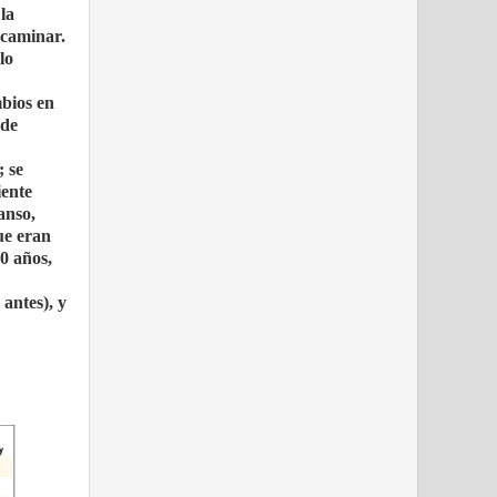
la
 caminar.
lo
mbios en
 de
; se
iente
anso,
ue eran
0 años,
 antes), y