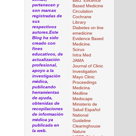
BMJ. Evicence
pertenecen y
Based Medicine
son marcas
Circulation
registradas de
Cochrane
sus
Library
respectivos
Diabetes on line
autores.Este
emedicine
Blog ha sido
Evidence Based
creado con
Medicine.
fines
Scirus
educativos, de
Intra Med
actualización
JAMA
profesional,
Journal of Clinic
apoyo a la
Investigation
investigación
Mayo Clinic
médica,
Proceedings
publicando
Medicina
herramientas
Medline
de ayuda,
Medscape
obtenidas de
Ministerio de
recopilaciones
Salud Español
de información
National
médica ya
Guideline
publicada en
Clearinghouse
la web.
Nature