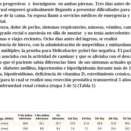
s progresivos
y
hormigueos
en ambas piernas. Tres días antes de 
 cual empeoró gradualmente llegando a presentar dificultades para
e de la cama. Su esposa llamó a servicios médicos de emergencia y 
tal.
cabeza, dolor de pecho, síntomas respiratorios, náuseas, vómitos, ca
grado rectal o anestesia en silla de montar
y no tenía antecedentes
s o viajes recientes. Ocho días antes del ingreso, se realizó
encia de hierro, con la administración de meperidina y midazolam
últiples; la prueba para Helicobacter pylori fue negativa. El pac
e asociaba con la actividad de caminar y que se aliviaba con el desc
o que el paciente sabía diferenciar bien
de sus síntomas actuales q
do
diabetes mellitus, hipertensión e hiperlipidemia durante más de 1
 hipotiroidismo, deficiencia de vitamina D, estreñimiento crónico,
para lo cual se realizó una resección prostática transuretral 3 años
nfermedad renal crónica (etapa 3 de 5) (Tabla 1)