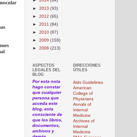
►
2014
(64)
 muscular
►
2013
(93)
►
2012
(65)
►
2011
(84)
sas
►
2010
(87)
►
2009
(159)
ñones
►
2008
(213)
nal
ASPECTOS
DIRECCIONES
LEGALES DEL
ÚTILES
BLOG
Por esta nota
Aids Guidelines
hago constar
American
que cualquier
College of
persona que
Physicians
acceda este
Annals of
blog, esta
Internal
consciente de
Medicine
que los libros,
Archives of
documentos,
Internal
archivos y
Medicine
demás,