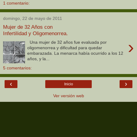
1 comentario:
domingo, 22 de mayo de 2011
Mujer de 32 Años con
Infertilidad y Oligomenorrea.
›
Una mujer de 32 años fue evaluada por
oligomenorrea y dificultad para quedar
embarazada. La menarca había ocurrido a los 12
años, y la...
5 comentarios:
‹
›
Inicio
Ver versión web